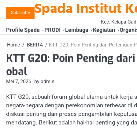
Spada Institut K
Skip
to
Subscribe
content
Kec. Kelapa Gadi
Profile Spada
PRODI
Lembaga
Kegiatan
Organi
Home
BERITA
KTT G20: Poin Penting dari Pertemuan 
KTT G20: Poin Penting dar
obal
Mei 7, 2026
by admin
KTT G20, sebuah forum global utama untuk kerj
negara-negara dengan perekonomian terbesar di du
diskusi penting dan proses pengambilan keputusa
mendatang. Berikut adalah hal-hal penting yang da