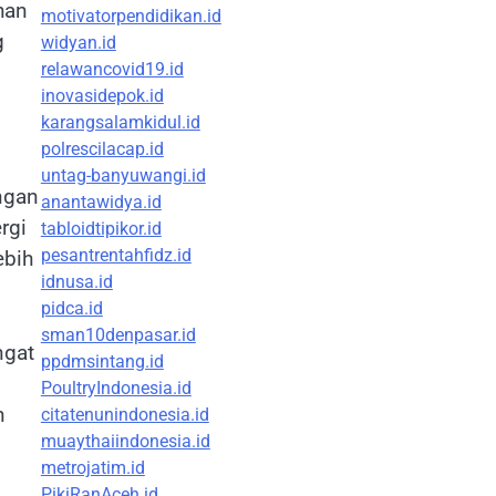
han
motivatorpendidikan.id
g
widyan.id
relawancovid19.id
inovasidepok.id
karangsalamkidul.id
polrescilacap.id
untag-banyuwangi.id
ngan
anantawidya.id
rgi
tabloidtipikor.id
pesantrentahfidz.id
ebih
idnusa.id
pidca.id
sman10denpasar.id
ngat
ppdmsintang.id
PoultryIndonesia.id
n
citatenunindonesia.id
muaythaiindonesia.id
metrojatim.id
PikiRanAceh.id