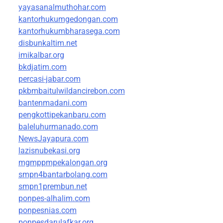
yayasanalmuthohar.com
kantorhukumgedongan.com
kantorhukumbharasega.com
disbunkaltim.net
imikalbar.org
bkdjatim.com
percasi-jabar.com
pkbmbaitulwildancirebon.com
bantenmadani.com
pengkottipekanbaru.com
baleluhurmanado.com
NewsJayapura.com
lazisnubekasi.org
mgmppmpekalongan.org
smpn4bantarbolang.com
smpn1prembun.net
ponpes-alhalim.com
ponpesnias.com
ponpesdarulafkar.org