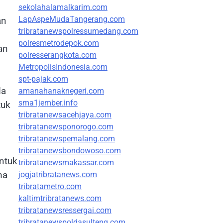
sekolahalamalkarim.com
LapAspeMudaTangerang.com
an
tribratanewspolressumedang.com
polresmetrodepok.com
an
polresserangkota.com
MetropolisIndonesia.com
spt-pajak.com
da
amanahanaknegeri.com
sma1jember.info
tuk
tribratanewsacehjaya.com
tribratanewsponorogo.com
tribratanewspemalang.com
tribratanewsbondowoso.com
ntuk
tribratanewsmakassar.com
ma
jogjatribratanews.com
tribratametro.com
kaltimtribratanews.com
tribratanewsressergai.com
tribratanewspoldasulteng.com