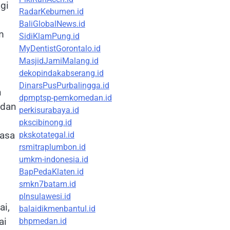
gi
RadarKebumen.id
BaliGlobalNews.id
m
SidiKlamPung.id
MyDentistGorontalo.id
MasjidJamiMalang.id
dekopindakabserang.id
DinarsPusPurbalingga.id
n
dpmptsp-pemkomedan.id
 dan
perkisurabaya.id
pkscibinong.id
masa
pkskotategal.id
rsmitraplumbon.id
umkm-indonesia.id
BapPedaKlaten.id
smkn7batam.id
plnsulawesi.id
ai,
balaidikmenbantul.id
ai
bhpmedan.id