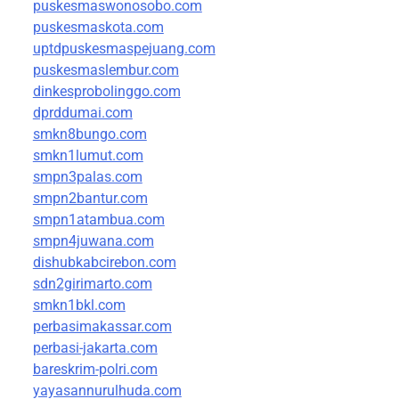
puskesmaswonosobo.com
puskesmaskota.com
uptdpuskesmaspejuang.com
puskesmaslembur.com
dinkesprobolinggo.com
dprddumai.com
smkn8bungo.com
smkn1lumut.com
smpn3palas.com
smpn2bantur.com
smpn1atambua.com
smpn4juwana.com
dishubkabcirebon.com
sdn2girimarto.com
smkn1bkl.com
perbasimakassar.com
perbasi-jakarta.com
bareskrim-polri.com
yayasannurulhuda.com