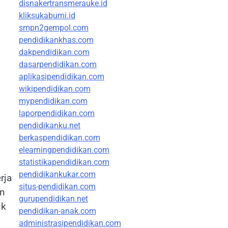
disnakertransmerauke.id
kliksukabumi.id
smpn2gempol.com
pendidikankhas.com
dakpendidikan.com
dasarpendidikan.com
aplikasipendidikan.com
wikipendidikan.com
mypendidikan.com
laporpendidikan.com
pendidikanku.net
berkaspendidikan.com
elearningpendidikan.com
statistikapendidikan.com
pendidikankukar.com
rja
situs-pendidikan.com
an
gurupendidikan.net
ik
pendidikan-anak.com
administrasipendidikan.com