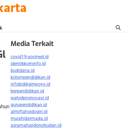
karta
k
Media Terkait
Gl
covid19-socmed.id
identikkominfo.id
budidana.id
kolompendidikan.id
infobidikgiriwoyo.id
berpendidikan.id
wahidproinovasi.id
gurupendidikan.id
ahun
almiftahsidogiri.id
mujahidarmada.id
asramahajidonohudan.id