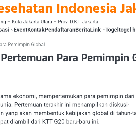
esehatan Indonesia Ja
ng – Kota Jakarta Utara – Prov. D.K.I. Jakarta
sasi
Event
Kontak
Pendaftaran
Berita
Link
Togel
togel h
Para Pemimpin Global
i Pertemuan Para Pemimpin 
a sama ekonomi, mempertemukan para pemimpin dari
nia. Pertemuan terakhir ini menampilkan diskusi-
n yang akan membentuk kebijakan global di tahun-t
pat diambil dari KTT G20 baru-baru ini.