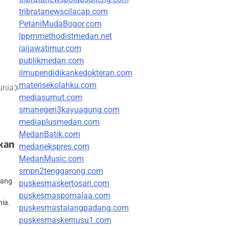
tribratanewscilacap.com
PetaniMudaBogor.com
lppmmethodistmedan.net
iaijawatimur.com
publikmedan.com
ilmupendidikankedokteran.com
materisekolahku.com
unia
mediasumut.com
smanegeri3kayuagung.com
mediaplusmedan.com
MedanBatik.com
kan
medanekspres.com
MedanMusic.com
smpn2tenggarong.com
bang
puskesmaskertosari.com
puskesmaspomalaa.com
nia.
puskesmastalangpadang.com
puskesmaskemusu1.com