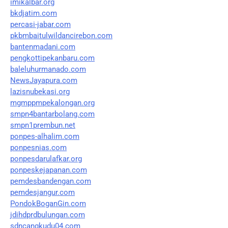
imikalbar.org
bkdjatim.com
percasi-jabar.com
pkbmbaitulwildancirebon.com
bantenmadani.com
pengkottipekanbaru.com
baleluhurmanado.com
NewsJayapura.com
lazisnubekasi.org
mgmppmpekalongan.org
smpn4bantarbolang.com
smpn1prembun.net
ponpes-alhalim.com
ponpesnias.com
ponpesdarulafkar.org
ponpeskejapanan.com
pemdesbandengan.com
pemdesjangur.com
PondokBoganGin.com
jdihdprdbulungan.com
sdncangkudu04.com