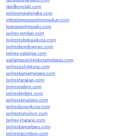
dprdboyolali.com
polresmajalengka.com
tribratanewspolresmadiun.com
humaspolrespalu.com
polres-jember.com
polrestobekasikota.com
polresbondowoso.com
polres-salatiga.com
satlantaspolreskotamobagu.com
polressolokkota.com
polresbanjarnegara.com
polrestarakan.com
polresnabire.com
polresbrebes.com
polrestamalang.com
polresbogorkota.com
polrestomohon.com
polres-malang.com
polresbanjarbaru.com
polrestacirebon.com