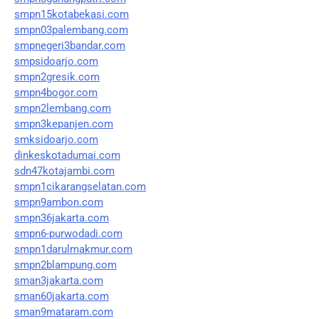
smpn15kotabekasi.com
smpn03palembang.com
smpnegeri3bandar.com
smpsidoarjo.com
smpn2gresik.com
smpn4bogor.com
smpn2lembang.com
smpn3kepanjen.com
smksidoarjo.com
dinkeskotadumai.com
sdn47kotajambi.com
smpn1cikarangselatan.com
smpn9ambon.com
smpn36jakarta.com
smpn6-purwodadi.com
smpn1darulmakmur.com
smpn2blampung.com
sman3jakarta.com
sman60jakarta.com
sman9mataram.com