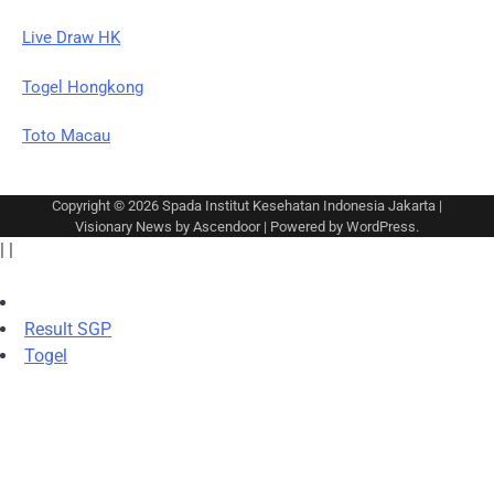
Live Draw HK
Togel Hongkong
Toto Macau
Copyright © 2026
Spada Institut Kesehatan Indonesia Jakarta
|
Visionary News by
Ascendoor
| Powered by
WordPress
.
|
|
Result SGP
Togel