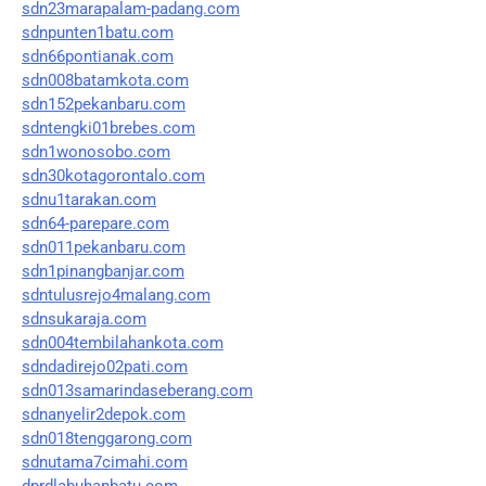
sdn23marapalam-padang.com
sdnpunten1batu.com
sdn66pontianak.com
sdn008batamkota.com
sdn152pekanbaru.com
sdntengki01brebes.com
sdn1wonosobo.com
sdn30kotagorontalo.com
sdnu1tarakan.com
sdn64-parepare.com
sdn011pekanbaru.com
sdn1pinangbanjar.com
sdntulusrejo4malang.com
sdnsukaraja.com
sdn004tembilahankota.com
sdndadirejo02pati.com
sdn013samarindaseberang.com
sdnanyelir2depok.com
sdn018tenggarong.com
sdnutama7cimahi.com
dprdlabuhanbatu.com