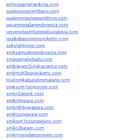
polrespariamankota.com
puskesmasrembang.com
puskesmasngawenblora.com
pesantrenalamindonesia.com
universitastritunggalsurabaya.com
rsudrabasoenimojokerto.com
sekolahtinggi.com
smksamuderaindonesia.com
smpgamalielpalu.com
smknegeri2cilakucianjur.com
smkmuh3purwokerto.com
tourismkabupatenmalang.com
smksore1ponorogo.com
smkn2depok.com
smkn3jepara.com
smkn8tikjayapura.com
smktisingaraja.com
smkpgri1tulungagung.com
smkn2batam.com
smkn1gondangsragen.com