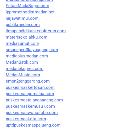
PetaniMudaBogor.com
lppmmethodistmedan.net
iaijawatimur.com
publikmedan.com
ilmupendidikankedokteran.com
materisekolahku.com
mediasumut.com
smanegeri3kayuagung.com
mediaplusmedan.com
MedanBatik.com
medanekspres.com
MedanMusic.com
smpn2tenggarong.com
puskesmaskertosari.com
puskesmaspomalaa.com
puskesmastalangpadang.com
puskesmaskemusu1.com
puskesmaswonosobo.com
puskesmaskota.com
uptdpuskesmaspejuang.com