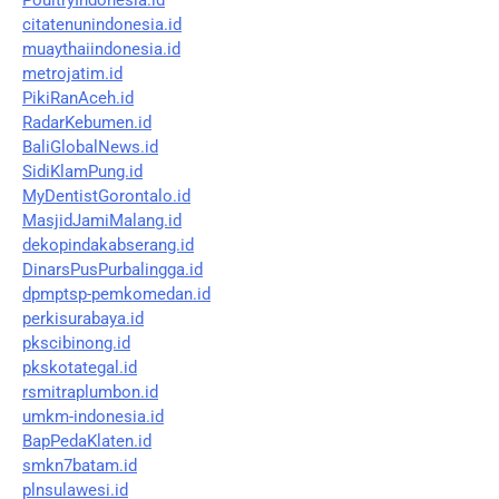
citatenunindonesia.id
muaythaiindonesia.id
metrojatim.id
PikiRanAceh.id
RadarKebumen.id
BaliGlobalNews.id
SidiKlamPung.id
MyDentistGorontalo.id
MasjidJamiMalang.id
dekopindakabserang.id
DinarsPusPurbalingga.id
dpmptsp-pemkomedan.id
perkisurabaya.id
pkscibinong.id
pkskotategal.id
rsmitraplumbon.id
umkm-indonesia.id
BapPedaKlaten.id
smkn7batam.id
plnsulawesi.id