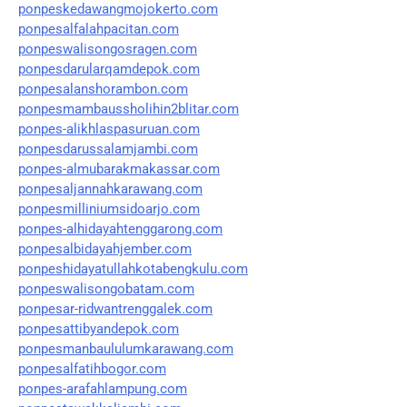
ponpeskedawangmojokerto.com
ponpesalfalahpacitan.com
ponpeswalisongosragen.com
ponpesdarularqamdepok.com
ponpesalanshorambon.com
ponpesmambaussholihin2blitar.com
ponpes-alikhlaspasuruan.com
ponpesdarussalamjambi.com
ponpes-almubarakmakassar.com
ponpesaljannahkarawang.com
ponpesmilliniumsidoarjo.com
ponpes-alhidayahtenggarong.com
ponpesalbidayahjember.com
ponpeshidayatullahkotabengkulu.com
ponpeswalisongobatam.com
ponpesar-ridwantrenggalek.com
ponpesattibyandepok.com
ponpesmanbaululumkarawang.com
ponpesalfatihbogor.com
ponpes-arafahlampung.com