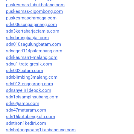
puskesmas-lubukbatang.com
puskesmas-cigombong.com
puskesmasdramaga.com
sdn006sungaipinang.com
sdn3kertaharjaciamis.com
sdndurungbanjar.com
sdn010sagulungbatam.com
sdnegeri114palembang.com
sdnkauman1-malang.com
sdnu1-trate-gresik.com
sdn002batam.com
sdnblimbing3malang.com
sdn013tenggarong.com
sdnanyelir1depok.com
sdn1cisampihsubang.com
sdn64jambi.com
sdn47mataram.com
sdn16kotabengkulu.com
sdntiron1kediri.com
sdnbojongsoang1kabbandung.com