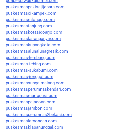
ponpestawakkaljambi.com
puskesmaspakisajijepara.com
puskesmascikampek.com
puskesmasmlonggo.com
puskesmastanjung.com
puskesmaskotasidoarjo.com
puskesmaskaranganyar.com
puskesmaskupangkota.com
puskesmasalunalunagresik.com
puskesmas-lembang.com
puskesmas-tebing.com
puskesmas-sukabumi.com
puskesmas-jonggol.com
puskesmassungaimalang.com
puskesmasperumnaskendari.com
puskesmasmartapura.com
puskesmaspejagoan.com
puskesmasjambon.com
puskesmasperumnas2bekasi.com
puskesmaslamongan.com
puskesmasklapanunggal.com