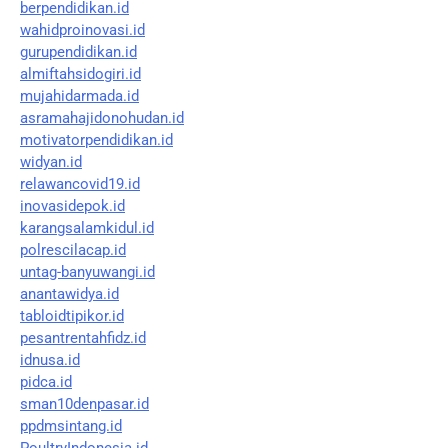
berpendidikan.id
wahidproinovasi.id
gurupendidikan.id
almiftahsidogiri.id
mujahidarmada.id
asramahajidonohudan.id
motivatorpendidikan.id
widyan.id
relawancovid19.id
inovasidepok.id
karangsalamkidul.id
polrescilacap.id
untag-banyuwangi.id
anantawidya.id
tabloidtipikor.id
pesantrentahfidz.id
idnusa.id
pidca.id
sman10denpasar.id
ppdmsintang.id
PoultryIndonesia.id