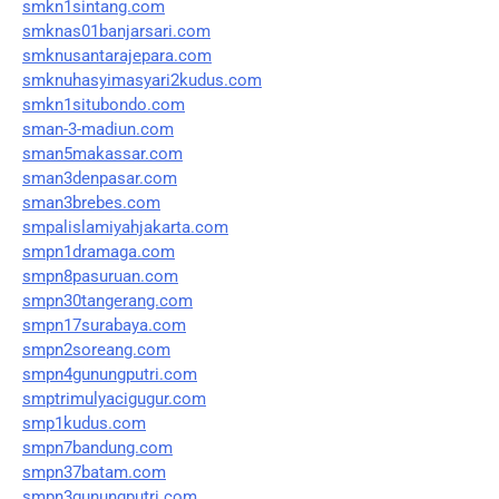
smkn1sintang.com
smknas01banjarsari.com
smknusantarajepara.com
smknuhasyimasyari2kudus.com
smkn1situbondo.com
sman-3-madiun.com
sman5makassar.com
sman3denpasar.com
sman3brebes.com
smpalislamiyahjakarta.com
smpn1dramaga.com
smpn8pasuruan.com
smpn30tangerang.com
smpn17surabaya.com
smpn2soreang.com
smpn4gunungputri.com
smptrimulyacigugur.com
smp1kudus.com
smpn7bandung.com
smpn37batam.com
smpn3gunungputri.com