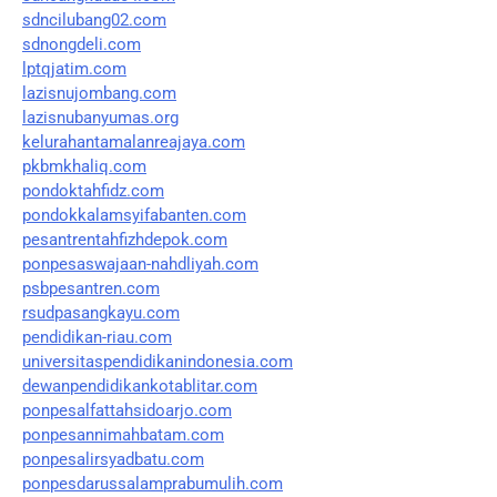
sdncilubang02.com
sdnongdeli.com
lptqjatim.com
lazisnujombang.com
lazisnubanyumas.org
kelurahantamalanreajaya.com
pkbmkhaliq.com
pondoktahfidz.com
pondokkalamsyifabanten.com
pesantrentahfizhdepok.com
ponpesaswajaan-nahdliyah.com
psbpesantren.com
rsudpasangkayu.com
pendidikan-riau.com
universitaspendidikanindonesia.com
dewanpendidikankotablitar.com
ponpesalfattahsidoarjo.com
ponpesannimahbatam.com
ponpesalirsyadbatu.com
ponpesdarussalamprabumulih.com