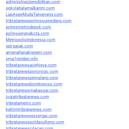
administrasipendidikan.com
sekolahalamalkarim.com
LapAspeMudaTangerang.com
tribratanewspolressumedang.com
polresmetrodepok.com
polresserangkota.com
MetropolisIndonesia.com
spt-pajak.com
amanahanaknegeri.com
sma1jember.info
tribratanewsacehjaya.com
tribratanewsponorogo.com
tribratanewspemalang.com
tribratanewsbondowoso.com
tribratanewsmakassar.com
jogjatribratanews.com
tribratametro.com
kaltimtribratanews.com
tribratanewsressergai.com
tribratanewspoldasulteng.com
tribratanewscilacap.com