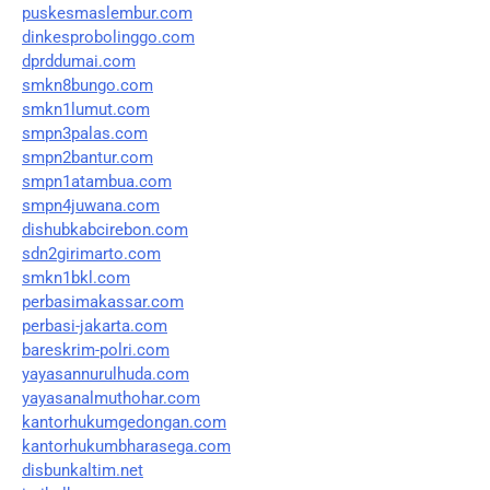
puskesmaslembur.com
dinkesprobolinggo.com
dprddumai.com
smkn8bungo.com
smkn1lumut.com
smpn3palas.com
smpn2bantur.com
smpn1atambua.com
smpn4juwana.com
dishubkabcirebon.com
sdn2girimarto.com
smkn1bkl.com
perbasimakassar.com
perbasi-jakarta.com
bareskrim-polri.com
yayasannurulhuda.com
yayasanalmuthohar.com
kantorhukumgedongan.com
kantorhukumbharasega.com
disbunkaltim.net