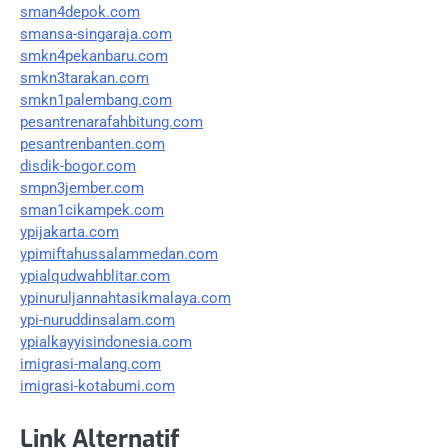
sman4depok.com
smansa-singaraja.com
smkn4pekanbaru.com
smkn3tarakan.com
smkn1palembang.com
pesantrenarafahbitung.com
pesantrenbanten.com
disdik-bogor.com
smpn3jember.com
sman1cikampek.com
ypijakarta.com
ypimiftahussalammedan.com
ypialqudwahblitar.com
ypinuruljannahtasikmalaya.com
ypi-nuruddinsalam.com
ypialkayyisindonesia.com
imigrasi-malang.com
imigrasi-kotabumi.com
Link Alternatif