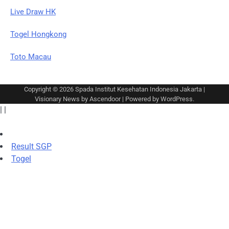
Live Draw HK
Togel Hongkong
Toto Macau
Copyright © 2026
Spada Institut Kesehatan Indonesia Jakarta
|
Visionary News by
Ascendoor
| Powered by
WordPress
.
|
|
Result SGP
Togel