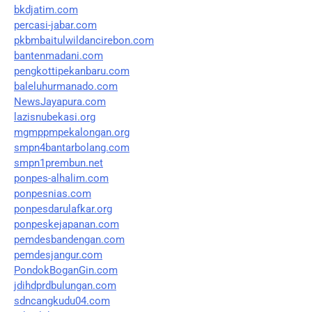
bkdjatim.com
percasi-jabar.com
pkbmbaitulwildancirebon.com
bantenmadani.com
pengkottipekanbaru.com
baleluhurmanado.com
NewsJayapura.com
lazisnubekasi.org
mgmppmpekalongan.org
smpn4bantarbolang.com
smpn1prembun.net
ponpes-alhalim.com
ponpesnias.com
ponpesdarulafkar.org
ponpeskejapanan.com
pemdesbandengan.com
pemdesjangur.com
PondokBoganGin.com
jdihdprdbulungan.com
sdncangkudu04.com