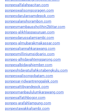
ponpesalfalahpacitan.com
ponpeswalisongosragen.com
ponpesdarularqamdepok.com
ponpesalanshorambon.com
ponpesmambaussholihin2blitar.com
ponpes-alikhlaspasuruan.com
ponpesdarussalamjambi.com
ponpes-almubarakmakassar.com
ponpesaljannahkarawang.com
ponpesmilliniumsidoarjo.com
ponpes-alhidayahtenggarong.com
ponpesalbidayahjember.com
ponpeshidayatullahkotabengkulu.com
ponpeswalisongobatam.com
ponpesar-ridwantrenggalek.com
ponpesattibyandepok.com
ponpesmanbaululumkarawang.com
ponpesalfatihbogor.com
ponpes-arafahlampung.com
ponpestawakkaljambi.com