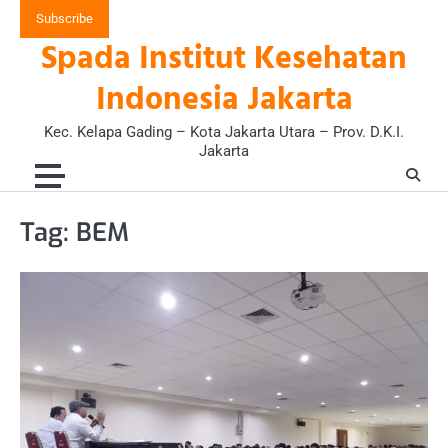
Skip
Subscribe
to
Spada Institut Kesehatan
content
Indonesia Jakarta
Kec. Kelapa Gading – Kota Jakarta Utara – Prov. D.K.I.
Jakarta
Tag:
BEM