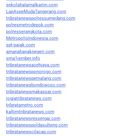
sekolahalamalkarim.com
LapAspeMudaTangerang.com
tribratanewspolressumedang.com
polresmetrodepok.com
polresserangkota.com
MetropolisIndonesia.com
spt-pajak.com
amanahanaknegeri.com
sma1jember.info
tribratanewsacehjaya.com
tribratanewsponorogo.com
tribratanewspemalang.com
tribratanewsbondowoso.com
tribratanewsmakassar.com
jogjatribratanews.com
tribratametro.com
kaltimtribratanews.com
tribratanewsressergai.com
tribratanewspoldasulteng.com
tribratanewscilacap.com