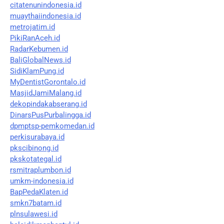
citatenunindonesia.id
muaythaiindonesia.id
metrojatim.id
PikiRanAceh.id
RadarKebumen.id
BaliGlobalNews.id
SidiKlamPung.id
MyDentistGorontalo.id
MasjidJamiMalang.id
dekopindakabserang.id
DinarsPusPurbalingga.id
dpmptsp-pemkomedan.id
perkisurabaya.id
pkscibinong.id
pkskotategal.id
rsmitraplumbon.id
umkm-indonesia.id
BapPedaKlaten.id
smkn7batam.id
plnsulawesi.id