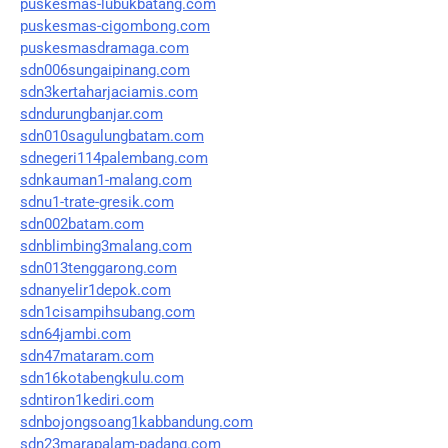
puskesmas-lubukbatang.com
puskesmas-cigombong.com
puskesmasdramaga.com
sdn006sungaipinang.com
sdn3kertaharjaciamis.com
sdndurungbanjar.com
sdn010sagulungbatam.com
sdnegeri114palembang.com
sdnkauman1-malang.com
sdnu1-trate-gresik.com
sdn002batam.com
sdnblimbing3malang.com
sdn013tenggarong.com
sdnanyelir1depok.com
sdn1cisampihsubang.com
sdn64jambi.com
sdn47mataram.com
sdn16kotabengkulu.com
sdntiron1kediri.com
sdnbojongsoang1kabbandung.com
sdn23marapalam-padang.com