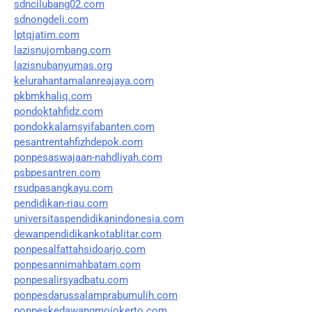
sdncilubang02.com
sdnongdeli.com
lptqjatim.com
lazisnujombang.com
lazisnubanyumas.org
kelurahantamalanreajaya.com
pkbmkhaliq.com
pondoktahfidz.com
pondokkalamsyifabanten.com
pesantrentahfizhdepok.com
ponpesaswajaan-nahdliyah.com
psbpesantren.com
rsudpasangkayu.com
pendidikan-riau.com
universitaspendidikanindonesia.com
dewanpendidikankotablitar.com
ponpesalfattahsidoarjo.com
ponpesannimahbatam.com
ponpesalirsyadbatu.com
ponpesdarussalamprabumulih.com
ponpeskedawangmojokerto.com