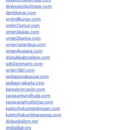
dinkesprobolinggo.com
dprddumai.com
smkn8bungo.com
smkn1lumut.com
smpn3palas.com
smpn2bantur.com
smpn1atambua.com
smpn4juwana.com
dishubkabcirebon.com
sdn2girimarto.com
smkn1bkl.com
perbasimakassar.com
perbasi-jakarta.com
bareskrim-polri.com
yayasannurulhuda.com
yayasanalmuthohar.com
kantorhukumgedongan.com
kantorhukumbharasega.com
disbunkaltim.net
imikalbar.org