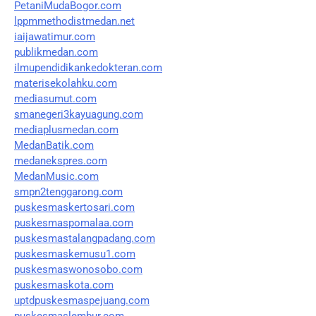
PetaniMudaBogor.com
lppmmethodistmedan.net
iaijawatimur.com
publikmedan.com
ilmupendidikankedokteran.com
materisekolahku.com
mediasumut.com
smanegeri3kayuagung.com
mediaplusmedan.com
MedanBatik.com
medanekspres.com
MedanMusic.com
smpn2tenggarong.com
puskesmaskertosari.com
puskesmaspomalaa.com
puskesmastalangpadang.com
puskesmaskemusu1.com
puskesmaswonosobo.com
puskesmaskota.com
uptdpuskesmaspejuang.com
puskesmaslembur.com