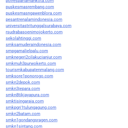
polrespariamankota.com
puskesmasrembang.com
puskesmasngawenblora.com
pesantrenalamindonesia.com
universitastritunggalsurabaya.com
rsudrabasoenimojokerto.com
sekolahtinggi.com
smksamuderaindonesia.com
smpgamalielpalu.com
smknegeri2cilakucianjur.com
smkmuh3purwokerto.com
tourismkabupatenmalang.com
smksore1ponorogo.com
smkn2depok.com
smkn3jepara.com
smkn8tikjayapura.com
smktisingaraja.com
smkpgri1tulungagung.com
smkn2batam.com
smkn1gondangsragen.com
smkn1sintang.com