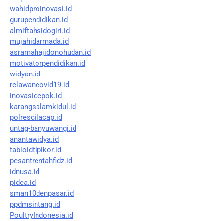
wahidproinovasi.id
gurupendidikan.id
almiftahsidogiri.id
mujahidarmada.id
asramahajidonohudan.id
motivatorpendidikan.id
widyan.id
relawancovid19.id
inovasidepok.id
karangsalamkidul.id
polrescilacap.id
untag-banyuwangi.id
anantawidya.id
tabloidtipikor.id
pesantrentahfidz.id
idnusa.id
pidca.id
sman10denpasar.id
ppdmsintang.id
PoultryIndonesia.id