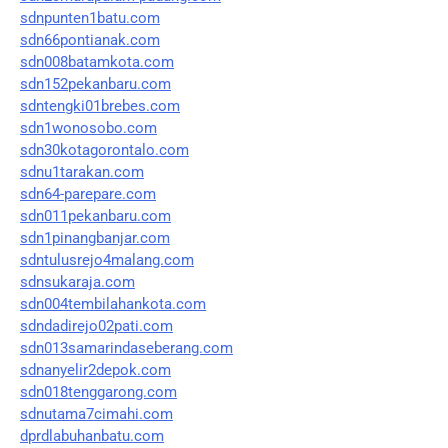
sdnpunten1batu.com
sdn66pontianak.com
sdn008batamkota.com
sdn152pekanbaru.com
sdntengki01brebes.com
sdn1wonosobo.com
sdn30kotagorontalo.com
sdnu1tarakan.com
sdn64-parepare.com
sdn011pekanbaru.com
sdn1pinangbanjar.com
sdntulusrejo4malang.com
sdnsukaraja.com
sdn004tembilahankota.com
sdndadirejo02pati.com
sdn013samarindaseberang.com
sdnanyelir2depok.com
sdn018tenggarong.com
sdnutama7cimahi.com
dprdlabuhanbatu.com