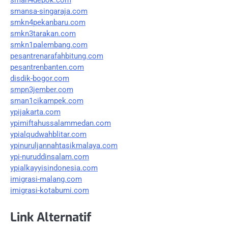
smansa-singaraja.com
smkn4pekanbaru.com
smkn3tarakan.com
smkn1palembang.com
pesantrenarafahbitung.com
pesantrenbanten.com
disdik-bogor.com
smpn3jember.com
sman1cikampek.com
ypijakarta.com
ypimiftahussalammedan.com
ypialqudwahblitar.com
ypinuruljannahtasikmalaya.com
ypi-nuruddinsalam.com
ypialkayyisindonesia.com
imigrasi-malang.com
imigrasi-kotabumi.com
Link Alternatif