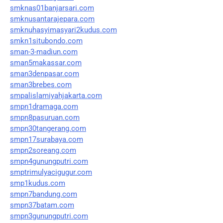
smknas01banjarsari.com
smknusantarajepara.com
smknuhasyimasyari2kudus.com
smkn1situbondo.com
sman-3-madiun.com
sman5makassar.com
sman3denpasar.com
sman3brebes.com
smpalislamiyahjakarta.com
smpn1dramaga.com
smpn8pasuruan.com
smpn30tangerang.com
smpn17surabaya.com
smpn2soreang.com
smpn4gunungputri.com
smptrimulyacigugur.com
smp1kudus.com
smpn7bandung.com
smpn37batam.com
smpn3gunungputri.com