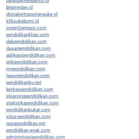
balaidikmenbantul.id
bhpmedan.id
disnakertransmerauke.id
kliksukabumi.id
smpn2gempol.com
pendidikankhas.com
dakpendidikan.com
dasarpendidikan.com
aplikasipendidikan.com
wikipendidikan.com
mypendidikan.com
laporpendidikan.com
pendidikanku.net
berkaspendidikan.com
elearningpendidikan.com
statistikapendidikan.com
pendidikankukar.com
situs-pendidikan.com
gurupendidikan.net
pendidikan-anak.com
administrasipendidikan.com