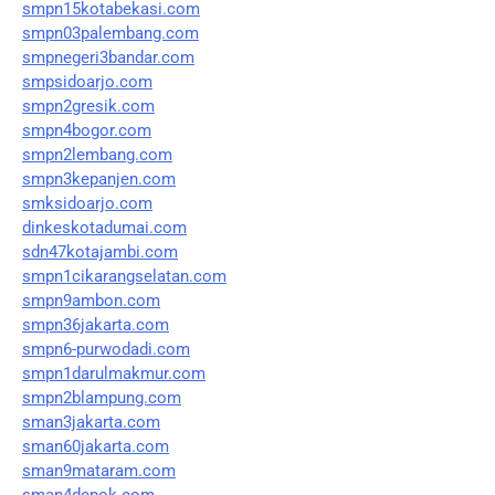
smpn15kotabekasi.com
smpn03palembang.com
smpnegeri3bandar.com
smpsidoarjo.com
smpn2gresik.com
smpn4bogor.com
smpn2lembang.com
smpn3kepanjen.com
smksidoarjo.com
dinkeskotadumai.com
sdn47kotajambi.com
smpn1cikarangselatan.com
smpn9ambon.com
smpn36jakarta.com
smpn6-purwodadi.com
smpn1darulmakmur.com
smpn2blampung.com
sman3jakarta.com
sman60jakarta.com
sman9mataram.com
sman4depok.com