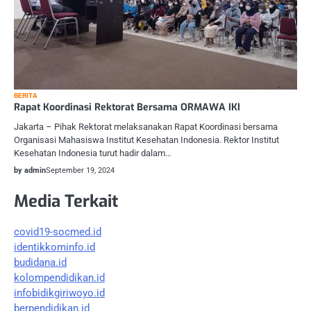
BERITA
Rapat Koordinasi Rektorat Bersama ORMAWA IKI
Jakarta – Pihak Rektorat melaksanakan Rapat Koordinasi bersama
Organisasi Mahasiswa Institut Kesehatan Indonesia. Rektor Institut
Kesehatan Indonesia turut hadir dalam…
by admin
September 19, 2024
Media Terkait
covid19-socmed.id
identikkominfo.id
budidana.id
kolompendidikan.id
infobidikgiriwoyo.id
berpendidikan.id