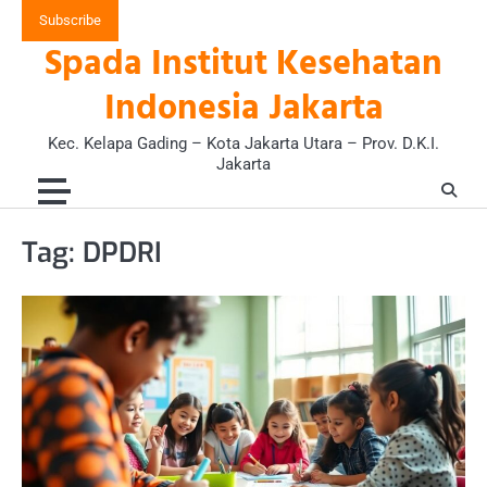
Skip
Subscribe
to
Spada Institut Kesehatan
content
Indonesia Jakarta
Kec. Kelapa Gading – Kota Jakarta Utara – Prov. D.K.I.
Jakarta
Tag:
DPDRI