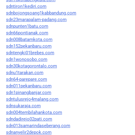
sdntiron1kediri.com
sdnbojongsoang1kabbandung.com
sdn23marapalam-padang.com
sdnpunten1batu.com
sdn66pontianak.com
sdn008batamkota.com
sdn152pekanbaru.com
sdntengki01brebes.com
sdn1wonosobo.com
sdn30kotagorontalo.com
sdnu1tarakan.com
sdn64-parepare.com
sdn011pekanbaru.com
sdn1pinangbanjar.com
sdntulusrejo4malang.com
sdnsukaraja.com
sdn004tembilahankota.com
sdndadirejo02pati.com
sdn013samarindaseberang.com
sdnanyelir2depok.com