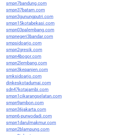
smpn7bandung.com
smpn37batam.com
smpn3gunungputri.com
smpn15kotabekasi.com
smpn03palembang.com
smpnegeri3bandar.com
smpsidoarjo.com
smpn2gresik.com
smpn4bogor.com
smpn2lembang.com
smpn3kepanjen.com
smksidoarjo.com
dinkeskotadumai.com
sdn47kotajambi.com
smpn1cikarangselatan.com
smpn9ambon.com
smpn36jakarta.com
smpn6-purwodadi.com
smpn1darulmakmur.com
smpn2blampung.com