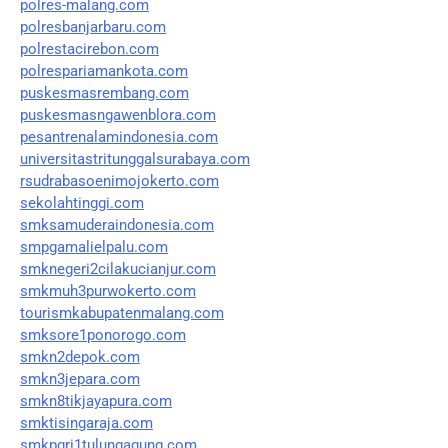
polres-malang.com
polresbanjarbaru.com
polrestacirebon.com
polrespariamankota.com
puskesmasrembang.com
puskesmasngawenblora.com
pesantrenalamindonesia.com
universitastritunggalsurabaya.com
rsudrabasoenimojokerto.com
sekolahtinggi.com
smksamuderaindonesia.com
smpgamalielpalu.com
smknegeri2cilakucianjur.com
smkmuh3purwokerto.com
tourismkabupatenmalang.com
smksore1ponorogo.com
smkn2depok.com
smkn3jepara.com
smkn8tikjayapura.com
smktisingaraja.com
smkpgri1tulungagung.com