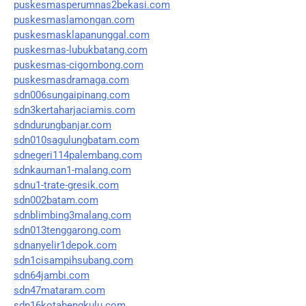
puskesmasperumnas2bekasi.com
puskesmaslamongan.com
puskesmasklapanunggal.com
puskesmas-lubukbatang.com
puskesmas-cigombong.com
puskesmasdramaga.com
sdn006sungaipinang.com
sdn3kertaharjaciamis.com
sdndurungbanjar.com
sdn010sagulungbatam.com
sdnegeri114palembang.com
sdnkauman1-malang.com
sdnu1-trate-gresik.com
sdn002batam.com
sdnblimbing3malang.com
sdn013tenggarong.com
sdnanyelir1depok.com
sdn1cisampihsubang.com
sdn64jambi.com
sdn47mataram.com
sdn16kotabengkulu.com