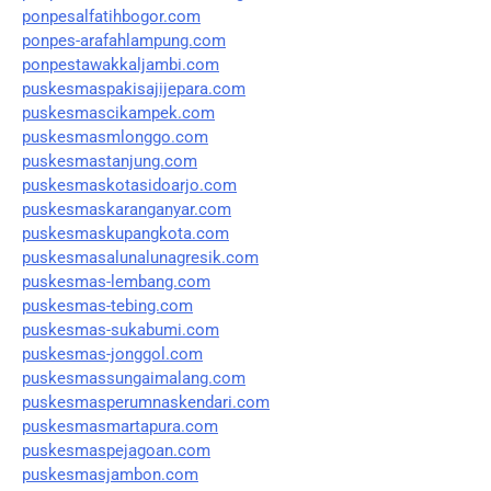
ponpesalfatihbogor.com
ponpes-arafahlampung.com
ponpestawakkaljambi.com
puskesmaspakisajijepara.com
puskesmascikampek.com
puskesmasmlonggo.com
puskesmastanjung.com
puskesmaskotasidoarjo.com
puskesmaskaranganyar.com
puskesmaskupangkota.com
puskesmasalunalunagresik.com
puskesmas-lembang.com
puskesmas-tebing.com
puskesmas-sukabumi.com
puskesmas-jonggol.com
puskesmassungaimalang.com
puskesmasperumnaskendari.com
puskesmasmartapura.com
puskesmaspejagoan.com
puskesmasjambon.com