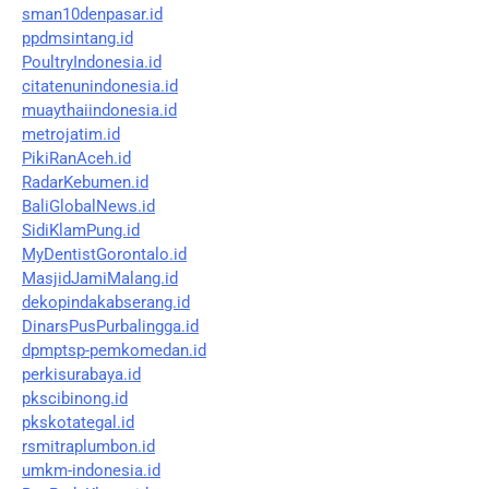
sman10denpasar.id
ppdmsintang.id
PoultryIndonesia.id
citatenunindonesia.id
muaythaiindonesia.id
metrojatim.id
PikiRanAceh.id
RadarKebumen.id
BaliGlobalNews.id
SidiKlamPung.id
MyDentistGorontalo.id
MasjidJamiMalang.id
dekopindakabserang.id
DinarsPusPurbalingga.id
dpmptsp-pemkomedan.id
perkisurabaya.id
pkscibinong.id
pkskotategal.id
rsmitraplumbon.id
umkm-indonesia.id