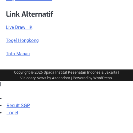
Link Alternatif
Live Draw HK
Togel Hongkong
Toto Macau
Copyright © 2026
Spada Institut Kesehatan Indonesia Jakarta
|
Visionary News by
Ascendoor
| Powered by
WordPress
.
|
|
Result SGP
Togel