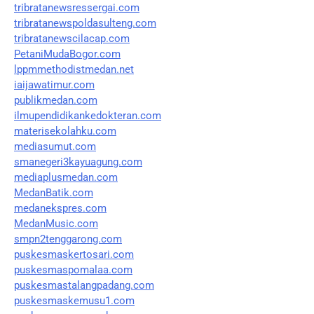
tribratanewsressergai.com
tribratanewspoldasulteng.com
tribratanewscilacap.com
PetaniMudaBogor.com
lppmmethodistmedan.net
iaijawatimur.com
publikmedan.com
ilmupendidikankedokteran.com
materisekolahku.com
mediasumut.com
smanegeri3kayuagung.com
mediaplusmedan.com
MedanBatik.com
medanekspres.com
MedanMusic.com
smpn2tenggarong.com
puskesmaskertosari.com
puskesmaspomalaa.com
puskesmastalangpadang.com
puskesmaskemusu1.com