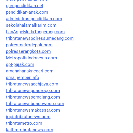
gurupendidikan.net
pendidikan-anak.com
administrasipendidikan.com
sekolahalamalkarim.com
LapAspeMudaTangerang.com
tribratanewspolressumedang.com
polresmetrodepok.com
polresserangkota.com
MetropolisIndonesia.com
spt-pajak.com
amanahanaknegeri.com
sma1jember.info
tribratanewsacehjaya.com
tribratanewsponorogo.com
tribratanewspemalang.com
tribratanewsbondowoso.com
tribratanewsmakassar.com
jogjatribratanews.com
tribratametro.com
kaltimtribratanews.com