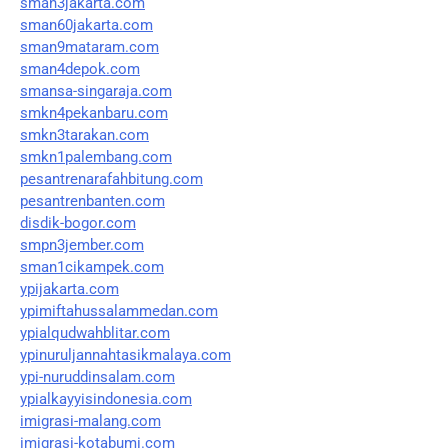
sman3jakarta.com
sman60jakarta.com
sman9mataram.com
sman4depok.com
smansa-singaraja.com
smkn4pekanbaru.com
smkn3tarakan.com
smkn1palembang.com
pesantrenarafahbitung.com
pesantrenbanten.com
disdik-bogor.com
smpn3jember.com
sman1cikampek.com
ypijakarta.com
ypimiftahussalammedan.com
ypialqudwahblitar.com
ypinuruljannahtasikmalaya.com
ypi-nuruddinsalam.com
ypialkayyisindonesia.com
imigrasi-malang.com
imigrasi-kotabumi.com