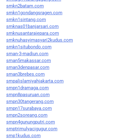
smkn2batam.com
smkn1gondangsragen.com
smkn1sintang.com
smknas01banjarsari.com
smknusantarajepara.com
smknuhasyimasyari2kudus.com
smkn1situbondo.com
sman-3-madiun.com
sman5makassar.com
sman3denpasar.com
sman3brebes.com
smpalislamiyahjakarta.com
smpn1dramaga.com
smpn8pasuruan.com
smpn30tangerang.com
smpn17surabaya.com
smpn2soreang.com
smpn4gunungputri.com
smptrimulyacigugur.com
smp1kudus.com