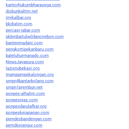
kantorhukumbharasega.com
disbunkaltim.net
imikalbar.org
bkdjatim.com
percasi-jabar.com
pkbmbaitulwildancirebon.com
bantenmadani.com
pengkottipekanbaru.com
baleluhurmanado.com
NewsJayapura.com
lazisnubekasi.org
mgmppmpekalongan.org
smpn4bantarbolang.com
smpn1prembun.net
ponpes-alhalim.com
ponpesnias.com
ponpesdarulafkar.org
ponpeskejapanan.com
pemdesbandengan.com
pemdesjangur.com