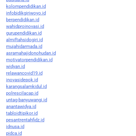
kolompendidikan.id
infobidikgiriwoyo.id
berpendidikan.id
wahidproinovasi.id
gurupendidikan.id
almiftahsidogiri.id
mujahidarmada.id
asramahajidonohudan.id
motivatorpendidikan.id
widyan.id
relawancovid19.id
inovasidepok.id
karangsalamkidul.id
polrescilacap.id
untag-banyuwangi.id
anantawidya.id
tabloidtipikor.id
pesantrentahfidz.id
idnusa.id
pidca.id