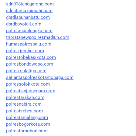
sdn018tenggarong.com
sdnutama7cimahi.com
dprdlabuhanbatu.com
dprdboyolali.com
polresmajalengka.com
tribratanewspolresmadiun.com
humaspolrespalu.com
polres-jember.com
polrestobekasikota.com
polresbondowoso.com
polres-salatiga.com
satlantaspolreskotamobagu.com
polressolokkota.com
polresbanjarnegara.com
polrestarakan.com
polresnabire.com
polresbrebes.com
polrestamalang.com
polresbogorkota.com
polrestomohon.com