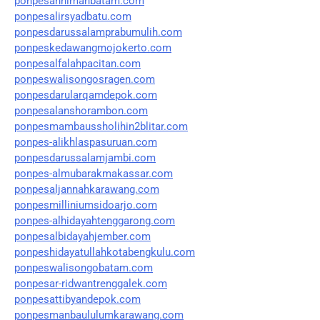
ponpesannimahbatam.com
ponpesalirsyadbatu.com
ponpesdarussalamprabumulih.com
ponpeskedawangmojokerto.com
ponpesalfalahpacitan.com
ponpeswalisongosragen.com
ponpesdarularqamdepok.com
ponpesalanshorambon.com
ponpesmambaussholihin2blitar.com
ponpes-alikhlaspasuruan.com
ponpesdarussalamjambi.com
ponpes-almubarakmakassar.com
ponpesaljannahkarawang.com
ponpesmilliniumsidoarjo.com
ponpes-alhidayahtenggarong.com
ponpesalbidayahjember.com
ponpeshidayatullahkotabengkulu.com
ponpeswalisongobatam.com
ponpesar-ridwantrenggalek.com
ponpesattibyandepok.com
ponpesmanbaululumkarawang.com