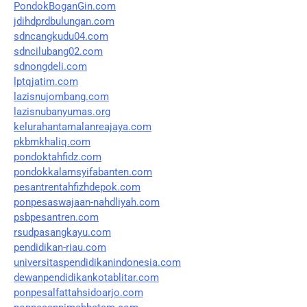
PondokBoganGin.com
jdihdprdbulungan.com
sdncangkudu04.com
sdncilubang02.com
sdnongdeli.com
lptqjatim.com
lazisnujombang.com
lazisnubanyumas.org
kelurahantamalanreajaya.com
pkbmkhaliq.com
pondoktahfidz.com
pondokkalamsyifabanten.com
pesantrentahfizhdepok.com
ponpesaswajaan-nahdliyah.com
psbpesantren.com
rsudpasangkayu.com
pendidikan-riau.com
universitaspendidikanindonesia.com
dewanpendidikankotablitar.com
ponpesalfattahsidoarjo.com