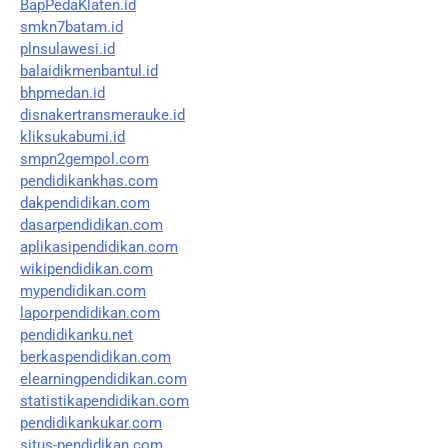
BapPedaKlaten.id
smkn7batam.id
plnsulawesi.id
balaidikmenbantul.id
bhpmedan.id
disnakertransmerauke.id
kliksukabumi.id
smpn2gempol.com
pendidikankhas.com
dakpendidikan.com
dasarpendidikan.com
aplikasipendidikan.com
wikipendidikan.com
mypendidikan.com
laporpendidikan.com
pendidikanku.net
berkaspendidikan.com
elearningpendidikan.com
statistikapendidikan.com
pendidikankukar.com
situs-pendidikan.com