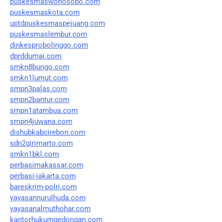
puskesmaswonosobo.com
puskesmaskota.com
uptdpuskesmaspejuang.com
puskesmaslembur.com
dinkesprobolinggo.com
dprddumai.com
smkn8bungo.com
smkn1lumut.com
smpn3palas.com
smpn2bantur.com
smpn1atambua.com
smpn4juwana.com
dishubkabcirebon.com
sdn2girimarto.com
smkn1bkl.com
perbasimakassar.com
perbasi-jakarta.com
bareskrim-polri.com
yayasannurulhuda.com
yayasanalmuthohar.com
kantorhukumgedongan.com