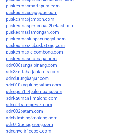
puskesmasmartapura.com
puskesmaspejagoan.com
puskesmasjambon.com
puskesmasperumnas2bekasi.com
puskesmaslamongan.com
puskesmasklapanunggal.com
puskesmas-lubukbatang.com
puskesmas-cigombong.com
puskesmasdramaga.com
sdn006sungaipinang.com
sdn3kertaharjaciamis.com
sdndurungbanjar.com
sdn010sagulungbatam.com
sdnegeri114palembang.com
sdnkauman1-malang.com
sdnu1-trate-gresik.com
sdn002batam.com
sdnblimbing3malang.com
sdn013tenggarong.com
sdnanyelir1depok.com