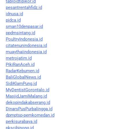
tabloidtipikor.id
pesantrentahfidz.id
idnusa.id
pidca.id
sman10denpasar.id
ppdmsintang.id
PoultryIndonesia.id
citatenunindonesia.id
muaythaiindonesia.id
metrojatim.id
PikiRanAceh.id
RadarKebumen.id
BaliGlobalNews.id
SidiKlamPung.id
MyDentistGorontalo.id
MasjidJamiMalang.id
dekopindakabserang.id
DinarsPusPurbalingga.id
dpmptsp-pemkomedan.id
perkisurabaya.id
pkscibinong.id