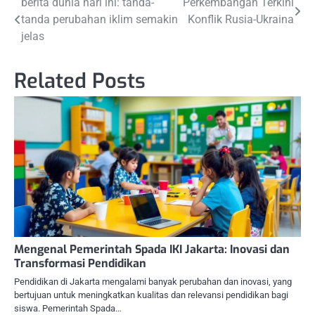
Navigasi
berita dunia hari ini: tanda-
Perkembangan Terkini
tanda perubahan iklim semakin
Konflik Rusia-Ukraina
pos
jelas
Related Posts
Mengenal Pemerintah Spada IKI Jakarta: Inovasi dan
Transformasi Pendidikan
Pendidikan di Jakarta mengalami banyak perubahan dan inovasi, yang
bertujuan untuk meningkatkan kualitas dan relevansi pendidikan bagi
siswa. Pemerintah Spada…