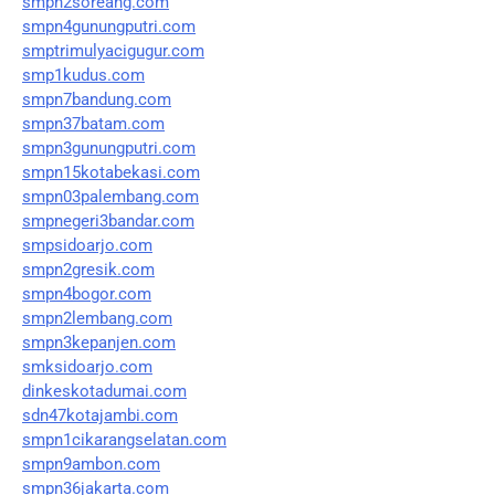
smpn2soreang.com
smpn4gunungputri.com
smptrimulyacigugur.com
smp1kudus.com
smpn7bandung.com
smpn37batam.com
smpn3gunungputri.com
smpn15kotabekasi.com
smpn03palembang.com
smpnegeri3bandar.com
smpsidoarjo.com
smpn2gresik.com
smpn4bogor.com
smpn2lembang.com
smpn3kepanjen.com
smksidoarjo.com
dinkeskotadumai.com
sdn47kotajambi.com
smpn1cikarangselatan.com
smpn9ambon.com
smpn36jakarta.com