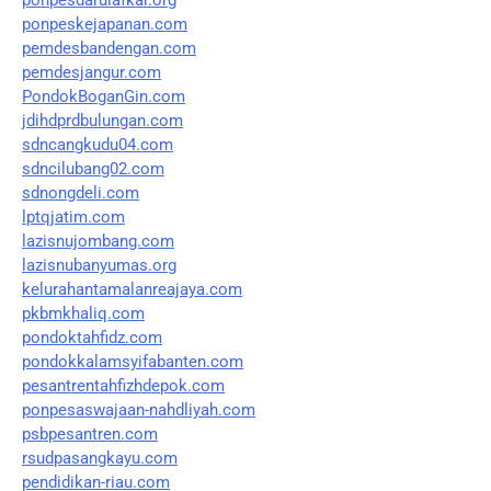
ponpeskejapanan.com
pemdesbandengan.com
pemdesjangur.com
PondokBoganGin.com
jdihdprdbulungan.com
sdncangkudu04.com
sdncilubang02.com
sdnongdeli.com
lptqjatim.com
lazisnujombang.com
lazisnubanyumas.org
kelurahantamalanreajaya.com
pkbmkhaliq.com
pondoktahfidz.com
pondokkalamsyifabanten.com
pesantrentahfizhdepok.com
ponpesaswajaan-nahdliyah.com
psbpesantren.com
rsudpasangkayu.com
pendidikan-riau.com