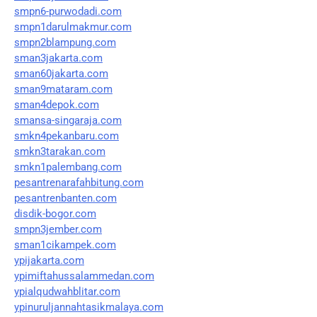
smpn6-purwodadi.com
smpn1darulmakmur.com
smpn2blampung.com
sman3jakarta.com
sman60jakarta.com
sman9mataram.com
sman4depok.com
smansa-singaraja.com
smkn4pekanbaru.com
smkn3tarakan.com
smkn1palembang.com
pesantrenarafahbitung.com
pesantrenbanten.com
disdik-bogor.com
smpn3jember.com
sman1cikampek.com
ypijakarta.com
ypimiftahussalammedan.com
ypialqudwahblitar.com
ypinuruljannahtasikmalaya.com