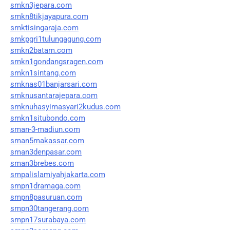
smkn3jepara.com
smkn8tikjayapura.com
smktisingaraja.com
smkpgri1tulungagung.com
smkn2batam.com
smkn1gondangsragen.com
smkn1sintang.com
smknas01banjarsari.com
smknusantarajepara.com
smknuhasyimasyari2kudus.com
smkn1situbondo.com
sman-3-madiun.com
sman5makassar.com
sman3denpasar.com
sman3brebes.com
smpalislamiyahjakarta.com
smpn1dramaga.com
smpn8pasuruan.com
smpn30tangerang.com
smpn17surabaya.com