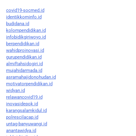
covid19-socmed.id
identikkominfo.id
budidana.id
kolompendidikan.id
infobidikgiriwoyo.id
berpendidikan.id
wahidproinovasi.id
gurupendidikan.id
almiftahsidogiri.id
mujahidarmada.id
asramahajidonohudan.id
motivatorpendidikan.id
widyan.id
relawancovid19.id
inovasidepok.id
karangsalamkidul.id
polrescilacap.id
untag-banyuwangi.id
anantawidya.id