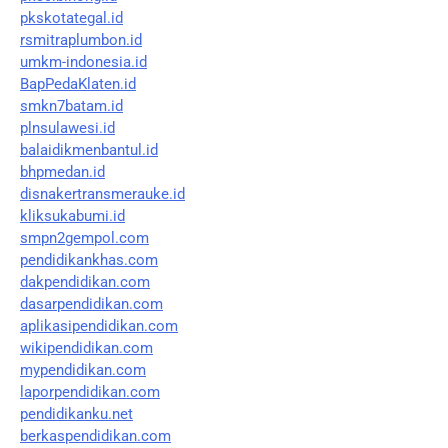
pkskotategal.id
rsmitraplumbon.id
umkm-indonesia.id
BapPedaKlaten.id
smkn7batam.id
plnsulawesi.id
balaidikmenbantul.id
bhpmedan.id
disnakertransmerauke.id
kliksukabumi.id
smpn2gempol.com
pendidikankhas.com
dakpendidikan.com
dasarpendidikan.com
aplikasipendidikan.com
wikipendidikan.com
mypendidikan.com
laporpendidikan.com
pendidikanku.net
berkaspendidikan.com