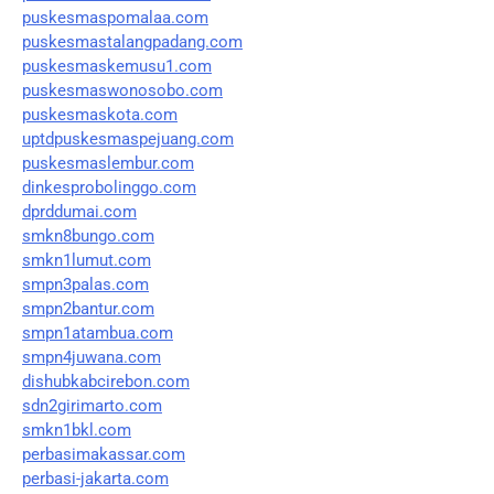
puskesmaspomalaa.com
puskesmastalangpadang.com
puskesmaskemusu1.com
puskesmaswonosobo.com
puskesmaskota.com
uptdpuskesmaspejuang.com
puskesmaslembur.com
dinkesprobolinggo.com
dprddumai.com
smkn8bungo.com
smkn1lumut.com
smpn3palas.com
smpn2bantur.com
smpn1atambua.com
smpn4juwana.com
dishubkabcirebon.com
sdn2girimarto.com
smkn1bkl.com
perbasimakassar.com
perbasi-jakarta.com