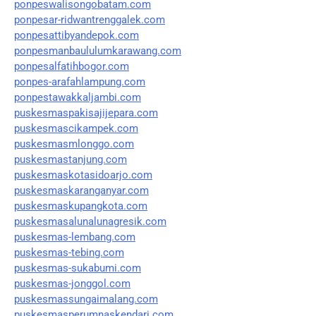
ponpeswalisongobatam.com
ponpesar-ridwantrenggalek.com
ponpesattibyandepok.com
ponpesmanbaululumkarawang.com
ponpesalfatihbogor.com
ponpes-arafahlampung.com
ponpestawakkaljambi.com
puskesmaspakisajijepara.com
puskesmascikampek.com
puskesmasmlonggo.com
puskesmastanjung.com
puskesmaskotasidoarjo.com
puskesmaskaranganyar.com
puskesmaskupangkota.com
puskesmasalunalunagresik.com
puskesmas-lembang.com
puskesmas-tebing.com
puskesmas-sukabumi.com
puskesmas-jonggol.com
puskesmassungaimalang.com
puskesmasperumnaskendari.com