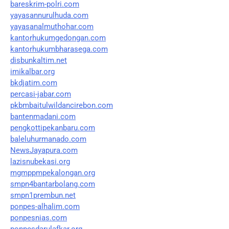
bareskrim-polri.com
yayasannurulhuda.com
yayasanalmuthohar.com
kantorhukumgedongan.com
kantorhukumbharasega.com
disbunkaltim.net
imikalbar.org
bkdjatim.com
percasi-jabar.com
pkbmbaitulwildancirebon.com
bantenmadani.com
pengkottipekanbaru.com
baleluhurmanado.com
NewsJayapura.com
lazisnubekasi.org
mgmppmpekalongan.org
smpn4bantarbolang.com
smpn1prembun.net
ponpes-alhalim.com
ponpesnias.com
ponpesdarulafkar.org