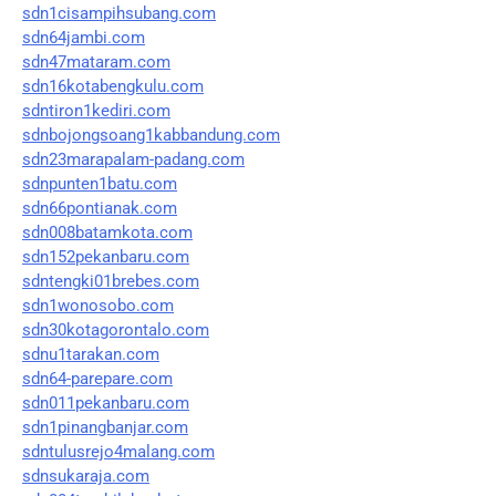
sdn1cisampihsubang.com
sdn64jambi.com
sdn47mataram.com
sdn16kotabengkulu.com
sdntiron1kediri.com
sdnbojongsoang1kabbandung.com
sdn23marapalam-padang.com
sdnpunten1batu.com
sdn66pontianak.com
sdn008batamkota.com
sdn152pekanbaru.com
sdntengki01brebes.com
sdn1wonosobo.com
sdn30kotagorontalo.com
sdnu1tarakan.com
sdn64-parepare.com
sdn011pekanbaru.com
sdn1pinangbanjar.com
sdntulusrejo4malang.com
sdnsukaraja.com