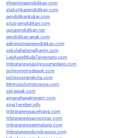
elearningpendidikan.com
statistikapendidikan.com
pendidikankukar.com
situs-pendidikan.com
gurupendidikan.net
pendidikan-anak.com
administrasipendidikan.com
sekolahalamalkarim.com
LapAspeMudaTangerang.com
tribratanewspolressumedang.com
polresmetrodepok.com
polresserangkota.com
MetropolisIndonesia.com
spt-pajak.com
amanahanaknegeri.com
sma1jember.info
tribratanewsacehjaya.com
tribratanewsponorogo.com
tribratanewspemalang.com
tribratanewsbondowoso.com