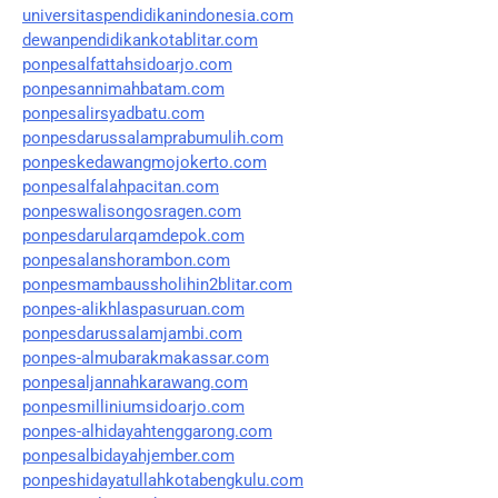
universitaspendidikanindonesia.com
dewanpendidikankotablitar.com
ponpesalfattahsidoarjo.com
ponpesannimahbatam.com
ponpesalirsyadbatu.com
ponpesdarussalamprabumulih.com
ponpeskedawangmojokerto.com
ponpesalfalahpacitan.com
ponpeswalisongosragen.com
ponpesdarularqamdepok.com
ponpesalanshorambon.com
ponpesmambaussholihin2blitar.com
ponpes-alikhlaspasuruan.com
ponpesdarussalamjambi.com
ponpes-almubarakmakassar.com
ponpesaljannahkarawang.com
ponpesmilliniumsidoarjo.com
ponpes-alhidayahtenggarong.com
ponpesalbidayahjember.com
ponpeshidayatullahkotabengkulu.com