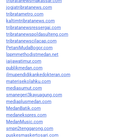
tribratanewsmakassar.com
jogjatribratanews.com
tribratametro.com
kaltimtribratanews.com
tribratanewsressergai.com
tribratanewspoldasulteng.com
tribratanewscilacap.com
PetaniMudaBogor.com
lppmmethodistmedan.net
iaijawatimur.com
publikmedan.com
ilmupendidikankedokteran.com
materisekolahku.com
mediasumut.com
smanegeri3kayuagung.com
mediaplusmedan.com
MedanBatik.com
medanekspres.com
MedanMusic.com
smpn2tenggarong.com
puskesmaskertosari.com