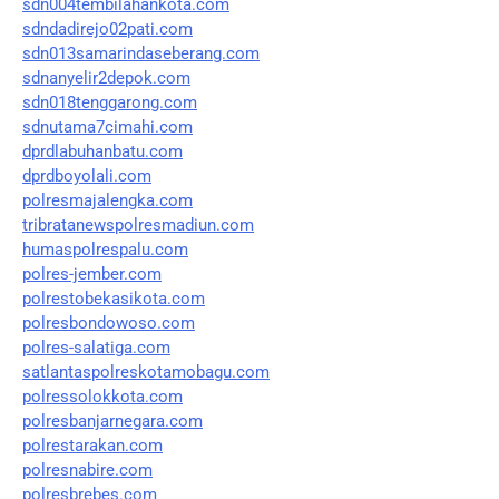
sdn004tembilahankota.com
sdndadirejo02pati.com
sdn013samarindaseberang.com
sdnanyelir2depok.com
sdn018tenggarong.com
sdnutama7cimahi.com
dprdlabuhanbatu.com
dprdboyolali.com
polresmajalengka.com
tribratanewspolresmadiun.com
humaspolrespalu.com
polres-jember.com
polrestobekasikota.com
polresbondowoso.com
polres-salatiga.com
satlantaspolreskotamobagu.com
polressolokkota.com
polresbanjarnegara.com
polrestarakan.com
polresnabire.com
polresbrebes.com