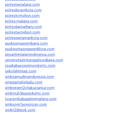
polrestamalang.com
polresbogorkota.com
polrestomohon.com
polres-malang.com
polresbanjarbaru.com
polrestacirebon.com
polrespariamankota.com
puskesmasrembang.com
puskesmasngawenblora.com
pesantrenalamindonesia.com
universitastritunggalsurabaya.com
rsudrabasoenimojokerto.com
sekolahtinggi.com
smksamuderaindonesia.com
smpgamalielpalu.com
smknegeri2cilakucianjur.com
smkmuh3purwokerto.com
tourismkabupatenmalang.com
smksore1ponorogo.com
smkn2depok.com