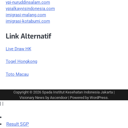
ypi-nuruddinsalam.com
ypialkayyisindonesia.com
imigrasi-malang.com
imigrasi-kotabumi.com
Link Alternatif
Live Draw HK
Togel Hongkong
Toto Macau
Copyright © 2026
Spada Institut Kesehatan Indonesia Jakarta
|
Visionary News by
Ascendoor
| Powered by
WordPress
.
|
|
Result SGP