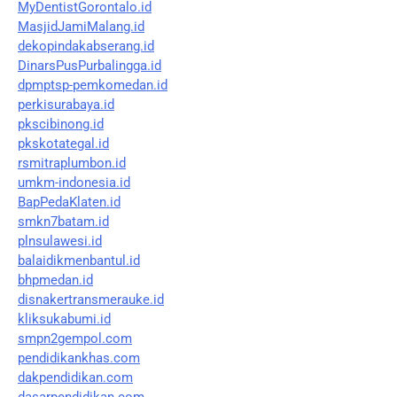
MyDentistGorontalo.id
MasjidJamiMalang.id
dekopindakabserang.id
DinarsPusPurbalingga.id
dpmptsp-pemkomedan.id
perkisurabaya.id
pkscibinong.id
pkskotategal.id
rsmitraplumbon.id
umkm-indonesia.id
BapPedaKlaten.id
smkn7batam.id
plnsulawesi.id
balaidikmenbantul.id
bhpmedan.id
disnakertransmerauke.id
kliksukabumi.id
smpn2gempol.com
pendidikankhas.com
dakpendidikan.com
dasarpendidikan.com