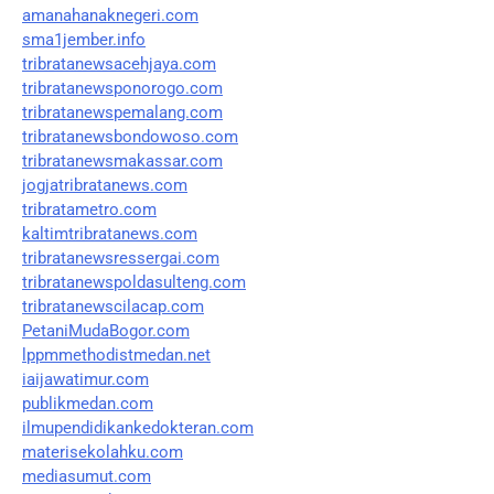
amanahanaknegeri.com
sma1jember.info
tribratanewsacehjaya.com
tribratanewsponorogo.com
tribratanewspemalang.com
tribratanewsbondowoso.com
tribratanewsmakassar.com
jogjatribratanews.com
tribratametro.com
kaltimtribratanews.com
tribratanewsressergai.com
tribratanewspoldasulteng.com
tribratanewscilacap.com
PetaniMudaBogor.com
lppmmethodistmedan.net
iaijawatimur.com
publikmedan.com
ilmupendidikankedokteran.com
materisekolahku.com
mediasumut.com