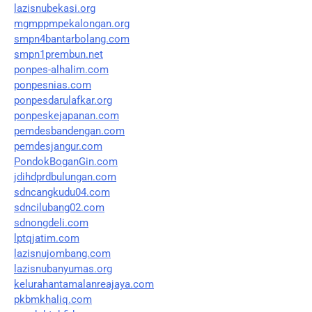
lazisnubekasi.org
mgmppmpekalongan.org
smpn4bantarbolang.com
smpn1prembun.net
ponpes-alhalim.com
ponpesnias.com
ponpesdarulafkar.org
ponpeskejapanan.com
pemdesbandengan.com
pemdesjangur.com
PondokBoganGin.com
jdihdprdbulungan.com
sdncangkudu04.com
sdncilubang02.com
sdnongdeli.com
lptqjatim.com
lazisnujombang.com
lazisnubanyumas.org
kelurahantamalanreajaya.com
pkbmkhaliq.com