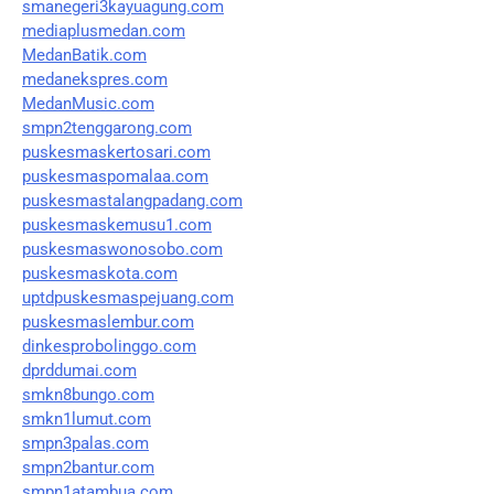
smanegeri3kayuagung.com
mediaplusmedan.com
MedanBatik.com
medanekspres.com
MedanMusic.com
smpn2tenggarong.com
puskesmaskertosari.com
puskesmaspomalaa.com
puskesmastalangpadang.com
puskesmaskemusu1.com
puskesmaswonosobo.com
puskesmaskota.com
uptdpuskesmaspejuang.com
puskesmaslembur.com
dinkesprobolinggo.com
dprddumai.com
smkn8bungo.com
smkn1lumut.com
smpn3palas.com
smpn2bantur.com
smpn1atambua.com