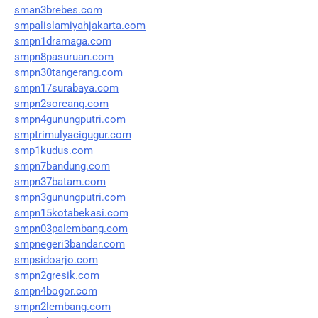
sman3brebes.com
smpalislamiyahjakarta.com
smpn1dramaga.com
smpn8pasuruan.com
smpn30tangerang.com
smpn17surabaya.com
smpn2soreang.com
smpn4gunungputri.com
smptrimulyacigugur.com
smp1kudus.com
smpn7bandung.com
smpn37batam.com
smpn3gunungputri.com
smpn15kotabekasi.com
smpn03palembang.com
smpnegeri3bandar.com
smpsidoarjo.com
smpn2gresik.com
smpn4bogor.com
smpn2lembang.com