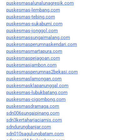
puskesmasalunalunagresik.com
puskesmas-lembang.com
puskesmas-tebing.com
puskesmas-sukabumi.com
puskesmas-jonggol.com
puskesmassungaimalang.com
puskesmasperumnaskendari.com
puskesmasmartapura.com
puskesmaspejagoan.com
puskesmasjambon.com
puskesmasperumnas2bekasi.com
puskesmaslamongan.com
puskesmasklapanunggal.com
puskesmas-lubukbatang.com
puskesmas-cigombong.com
puskesmasdramaga.com
sdn006sungaipinang.com
sdn3kertaharjaciamis.com
sdndurungbanjar.com
sdn010sagulungbatam.com