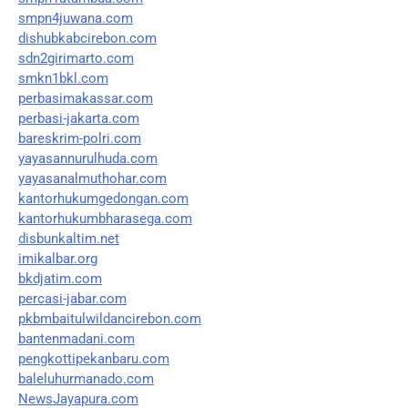
smpn4juwana.com
dishubkabcirebon.com
sdn2girimarto.com
smkn1bkl.com
perbasimakassar.com
perbasi-jakarta.com
bareskrim-polri.com
yayasannurulhuda.com
yayasanalmuthohar.com
kantorhukumgedongan.com
kantorhukumbharasega.com
disbunkaltim.net
imikalbar.org
bkdjatim.com
percasi-jabar.com
pkbmbaitulwildancirebon.com
bantenmadani.com
pengkottipekanbaru.com
baleluhurmanado.com
NewsJayapura.com