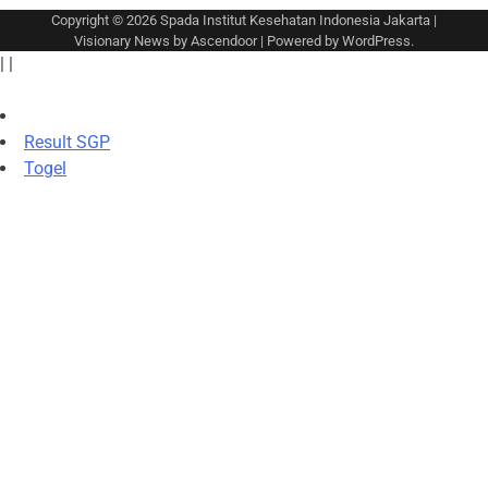
Copyright © 2026
Spada Institut Kesehatan Indonesia Jakarta
|
Visionary News by
Ascendoor
| Powered by
WordPress
.
|
|
Result SGP
Togel