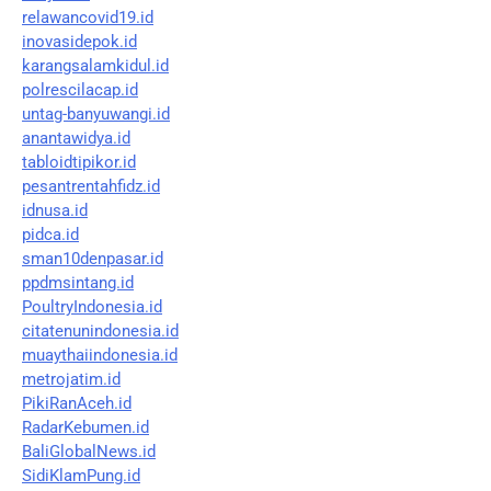
relawancovid19.id
inovasidepok.id
karangsalamkidul.id
polrescilacap.id
untag-banyuwangi.id
anantawidya.id
tabloidtipikor.id
pesantrentahfidz.id
idnusa.id
pidca.id
sman10denpasar.id
ppdmsintang.id
PoultryIndonesia.id
citatenunindonesia.id
muaythaiindonesia.id
metrojatim.id
PikiRanAceh.id
RadarKebumen.id
BaliGlobalNews.id
SidiKlamPung.id