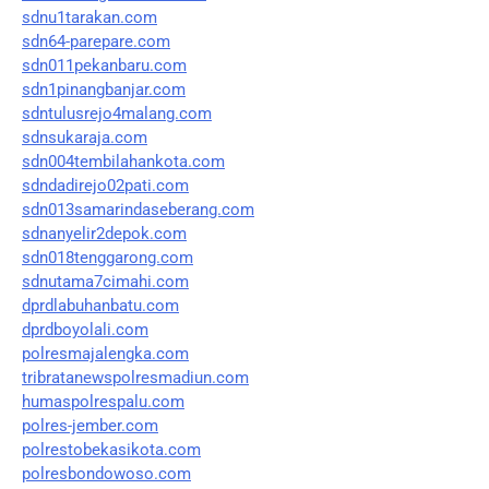
sdnu1tarakan.com
sdn64-parepare.com
sdn011pekanbaru.com
sdn1pinangbanjar.com
sdntulusrejo4malang.com
sdnsukaraja.com
sdn004tembilahankota.com
sdndadirejo02pati.com
sdn013samarindaseberang.com
sdnanyelir2depok.com
sdn018tenggarong.com
sdnutama7cimahi.com
dprdlabuhanbatu.com
dprdboyolali.com
polresmajalengka.com
tribratanewspolresmadiun.com
humaspolrespalu.com
polres-jember.com
polrestobekasikota.com
polresbondowoso.com