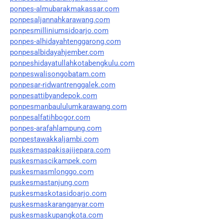
ponpes-almubarakmakassar.com
ponpesaljannahkarawang.com
ponpesmilliniumsidoarjo.com
ponpes-alhidayahtenggarong.com
ponpesalbidayahjember.com
ponpeshidayatullahkotabengkulu.com
ponpeswalisongobatam.com
ponpesar-ridwantrenggalek.com
ponpesattibyandepok.com
ponpesmanbaululumkarawang.com
ponpesalfatihbogor.com
ponpes-arafahlampung.com
ponpestawakkaljambi.com
puskesmaspakisajijepara.com
puskesmascikampek.com
puskesmasmlonggo.com
puskesmastanjung.com
puskesmaskotasidoarjo.com
puskesmaskaranganyar.com
puskesmaskupangkota.com