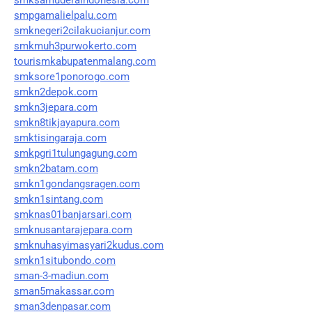
smpgamalielpalu.com
smknegeri2cilakucianjur.com
smkmuh3purwokerto.com
tourismkabupatenmalang.com
smksore1ponorogo.com
smkn2depok.com
smkn3jepara.com
smkn8tikjayapura.com
smktisingaraja.com
smkpgri1tulungagung.com
smkn2batam.com
smkn1gondangsragen.com
smkn1sintang.com
smknas01banjarsari.com
smknusantarajepara.com
smknuhasyimasyari2kudus.com
smkn1situbondo.com
sman-3-madiun.com
sman5makassar.com
sman3denpasar.com