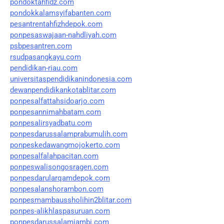
pondoktahfidz.com
pondokkalamsyifabanten.com
pesantrentahfizhdepok.com
ponpesaswajaan-nahdliyah.com
psbpesantren.com
rsudpasangkayu.com
pendidikan-riau.com
universitaspendidikanindonesia.com
dewanpendidikankotablitar.com
ponpesalfattahsidoarjo.com
ponpesannimahbatam.com
ponpesalirsyadbatu.com
ponpesdarussalamprabumulih.com
ponpeskedawangmojokerto.com
ponpesalfalahpacitan.com
ponpeswalisongosragen.com
ponpesdarularqamdepok.com
ponpesalanshorambon.com
ponpesmambaussholihin2blitar.com
ponpes-alikhlaspasuruan.com
ponpesdarussalamjambi.com