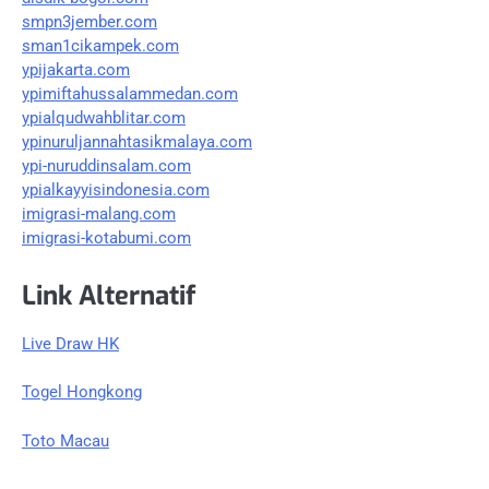
smpn3jember.com
sman1cikampek.com
ypijakarta.com
ypimiftahussalammedan.com
ypialqudwahblitar.com
ypinuruljannahtasikmalaya.com
ypi-nuruddinsalam.com
ypialkayyisindonesia.com
imigrasi-malang.com
imigrasi-kotabumi.com
Link Alternatif
Live Draw HK
Togel Hongkong
Toto Macau