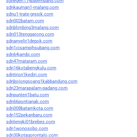
sdnegeri114palembang.com
sdnkauman1-malang.com
sdnu1-trate-gresik.com
sdn002batam.com
sdnblimbing3malang.com
sdn013tenggarong.com
sdnanyelir1depok.com
sdn1cisampihsubang.com
sdn64jambi.com
sdn47mataram.com
sdn16kotabengkulu.com
sdntiron1kediri.com
sdnbojongsoang1kabbandung.com
sdn23marapalam-padang.com
sdnpunten1batu.com
sdn66pontianak.com
sdn008batamkota.com
sdn152pekanbaru.com
sdntengki01brebes.com
sdn1wonosobo.com
sdn30kotagorontalo.com