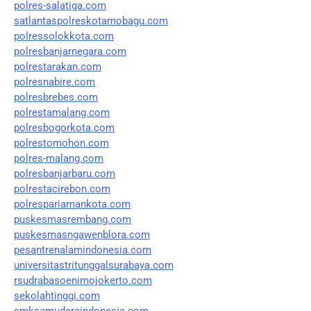
polres-salatiga.com
satlantaspolreskotamobagu.com
polressolokkota.com
polresbanjarnegara.com
polrestarakan.com
polresnabire.com
polresbrebes.com
polrestamalang.com
polresbogorkota.com
polrestomohon.com
polres-malang.com
polresbanjarbaru.com
polrestacirebon.com
polrespariamankota.com
puskesmasrembang.com
puskesmasngawenblora.com
pesantrenalamindonesia.com
universitastritunggalsurabaya.com
rsudrabasoenimojokerto.com
sekolahtinggi.com
smksamuderaindonesia.com