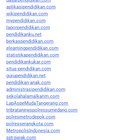
aplikasipendidikan.com
wikipendidikan.com
mypendidikan.com
laporpendidikan.com
pendidikanku.net
berkaspendidikan.com
elearningpendidikan.com
statistikapendidikan.com
pendidikankukar.com
situs-pendidikan.com
gurupendidikan.net
pendidikan-anak.com
administrasipendidikan.com
sekolahalamalkarim.com
LapAspeMudaTangerang.com
tribratanewspolressumedang.com
polresmetrodepok.com
polresserangkota.com
MetropolisIndonesia.com
spt-pajak.com