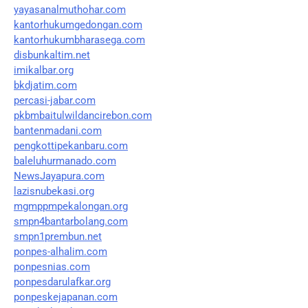
yayasanalmuthohar.com
kantorhukumgedongan.com
kantorhukumbharasega.com
disbunkaltim.net
imikalbar.org
bkdjatim.com
percasi-jabar.com
pkbmbaitulwildancirebon.com
bantenmadani.com
pengkottipekanbaru.com
baleluhurmanado.com
NewsJayapura.com
lazisnubekasi.org
mgmppmpekalongan.org
smpn4bantarbolang.com
smpn1prembun.net
ponpes-alhalim.com
ponpesnias.com
ponpesdarulafkar.org
ponpeskejapanan.com