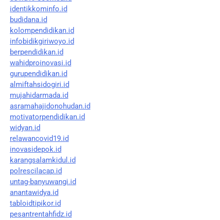
identikkominfo.id
budidana.id
kolompendidikan.id
infobidikgiriwoyo.id
berpendidikan.id
wahidproinovasi.id
gurupendidikan.id
almiftahsidogiri.id
mujahidarmada.id
asramahajidonohudan.id
motivatorpendidikan.id
widyan.id
relawancovid19.id
inovasidepok.id
karangsalamkidul.id
polrescilacap.id
untag-banyuwangi.id
anantawidya.id
tabloidtipikor.id
pesantrentahfidz.id