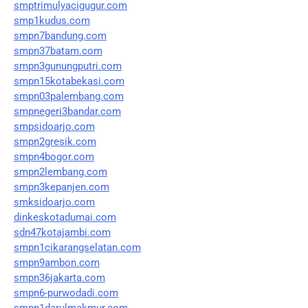
smptrimulyacigugur.com
smp1kudus.com
smpn7bandung.com
smpn37batam.com
smpn3gunungputri.com
smpn15kotabekasi.com
smpn03palembang.com
smpnegeri3bandar.com
smpsidoarjo.com
smpn2gresik.com
smpn4bogor.com
smpn2lembang.com
smpn3kepanjen.com
smksidoarjo.com
dinkeskotadumai.com
sdn47kotajambi.com
smpn1cikarangselatan.com
smpn9ambon.com
smpn36jakarta.com
smpn6-purwodadi.com
smpn1darulmakmur.com