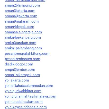
smpn2blampung.com
sman3jakarta.com
sman60jakarta.com
sman9mataram.com
sman4depok.com
smansa-singaraja.com
smkn4pekanbaru.com
smkn3tarakan.com
smkn1palembang.com
pesantrenarafahbitung.com
pesantrenbanten.com
disdik-bogor.com
smpn3jember.com
sman1cikampek.com
ypijakarta.com
ypimiftahussalammedan.com
ypialqudwahblitar.com
ypinuruljannahtasikmalaya.com
ypi-nuruddinsalam.com
ypialkayyisindonesia.com