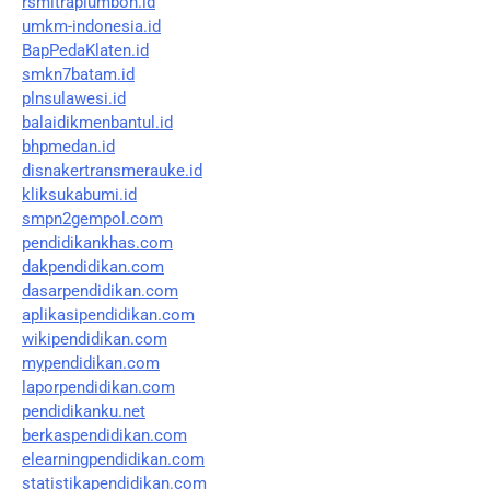
rsmitraplumbon.id
umkm-indonesia.id
BapPedaKlaten.id
smkn7batam.id
plnsulawesi.id
balaidikmenbantul.id
bhpmedan.id
disnakertransmerauke.id
kliksukabumi.id
smpn2gempol.com
pendidikankhas.com
dakpendidikan.com
dasarpendidikan.com
aplikasipendidikan.com
wikipendidikan.com
mypendidikan.com
laporpendidikan.com
pendidikanku.net
berkaspendidikan.com
elearningpendidikan.com
statistikapendidikan.com