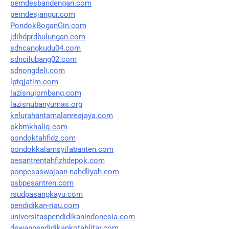
pemdesbandengan.com
pemdesjangur.com
PondokBoganGin.com
jdihdprdbulungan.com
sdncangkudu04.com
sdncilubang02.com
sdnongdeli.com
lptqjatim.com
lazisnujombang.com
lazisnubanyumas.org
kelurahantamalanreajaya.com
pkbmkhaliq.com
pondoktahfidz.com
pondokkalamsyifabanten.com
pesantrentahfizhdepok.com
ponpesaswajaan-nahdliyah.com
psbpesantren.com
rsudpasangkayu.com
pendidikan-riau.com
universitaspendidikanindonesia.com
dewanpendidikankotablitar.com