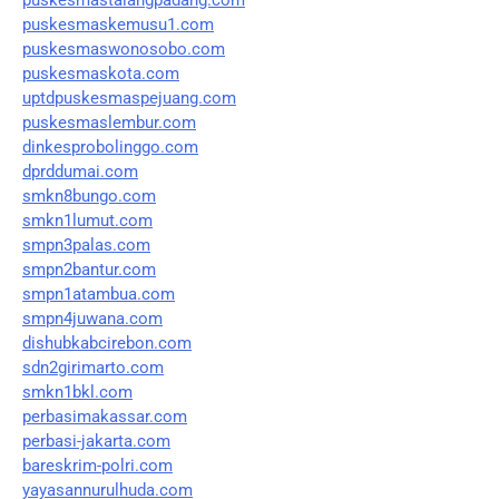
puskesmaskemusu1.com
puskesmaswonosobo.com
puskesmaskota.com
uptdpuskesmaspejuang.com
puskesmaslembur.com
dinkesprobolinggo.com
dprddumai.com
smkn8bungo.com
smkn1lumut.com
smpn3palas.com
smpn2bantur.com
smpn1atambua.com
smpn4juwana.com
dishubkabcirebon.com
sdn2girimarto.com
smkn1bkl.com
perbasimakassar.com
perbasi-jakarta.com
bareskrim-polri.com
yayasannurulhuda.com