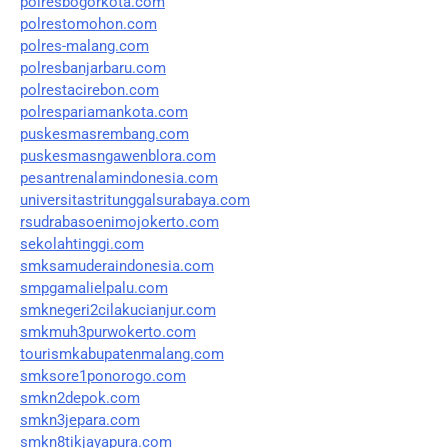
polresbogorkota.com
polrestomohon.com
polres-malang.com
polresbanjarbaru.com
polrestacirebon.com
polrespariamankota.com
puskesmasrembang.com
puskesmasngawenblora.com
pesantrenalamindonesia.com
universitastritunggalsurabaya.com
rsudrabasoenimojokerto.com
sekolahtinggi.com
smksamuderaindonesia.com
smpgamalielpalu.com
smknegeri2cilakucianjur.com
smkmuh3purwokerto.com
tourismkabupatenmalang.com
smksore1ponorogo.com
smkn2depok.com
smkn3jepara.com
smkn8tikjayapura.com