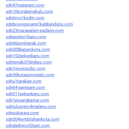
sdn47mataram.com
sdn16kotabengkulu.com
sdntiron1kediri.com
sdnbojongsoang1kabbandung.com
sdn23marapalam-padang.com
sdnpunten1batu.com
sdn66pontianak.com
sdn008batamkota.com
sdn152pekanbaru.com
sdntengki01brebes.com
sdn1wonosobo.com
sdn30kotagorontalo.com
sdnu1tarakan.com
sdn64-parepare.com
sdn011pekanbaru.com
sdn1pinangbanjar.com
sdntulusrejo4malang.com
sdnsukaraja.com
sdn004tembilahankota.com
sdndadirejo02pati.com