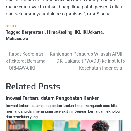
manejemen waktu misal dibagi lima puluh persen kuliah
dan setengahnya untuk berogranisasi”,kata Sischa.
BERITA
Tagged
Berprestasi
,
HimaKesling
,
IKI
,
IKIJakarta
,
Mahasiswa
Navigasi
Rapat Koordinasi
Kunjungan Pengurus Wilayah APJII
Rektorat Bersama
DKI Jakarta (PWADJ) ke Institut
pos
ORMAWA IKI
Kesehatan Indonesia
Related Posts
Inovasi Terbaru dalam Pengobatan Kanker
Inovasi terbaru dalam pengobatan kanker terus mengubah cara kita
memandang dan menangani penyakit ini. Dengan kemajuan teknologi
dan penelitian yang…