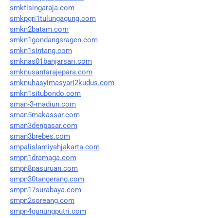
smktisingaraja.com
smkpgri1tulungagung.com
smkn2batam.com
smkn1gondangsragen.com
smkn1sintang.com
smknas01banjarsari.com
smknusantarajepara.com
smknuhasyimasyari2kudus.com
smkn1situbondo.com
sman-3-madiun.com
sman5makassar.com
sman3denpasar.com
sman3brebes.com
smpalislamiyahjakarta.com
smpn1dramaga.com
smpn8pasuruan.com
smpn30tangerang.com
smpn17surabaya.com
smpn2soreang.com
smpn4gunungputri.com