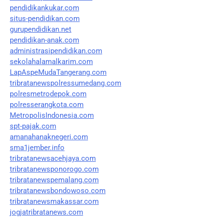
pendidikankukar.com
situs-pendidikan.com
gurupendidikan.net
pendidikan-anak.com
administrasipendidikan.com
sekolahalamalkarim.com
LapAspeMudaTangerang.com
tribratanewspolressumedang.com
polresmetrodepok.com
polresserangkota.com
MetropolisIndonesia.com
spt-pajak.com
amanahanaknegeri.com
sma1jember.info
tribratanewsacehjaya.com
tribratanewsponorogo.com
tribratanewspemalang.com
tribratanewsbondowoso.com
tribratanewsmakassar.com
jogjatribratanews.com