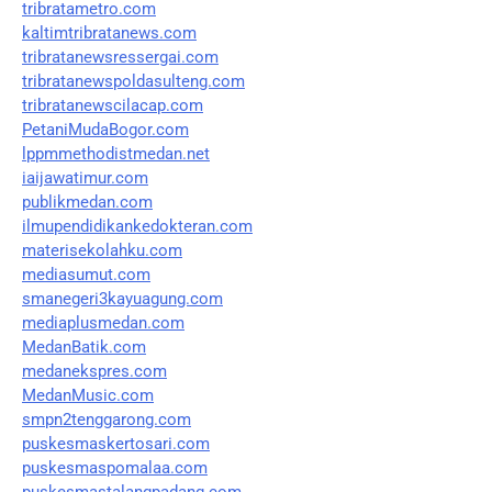
tribratametro.com
kaltimtribratanews.com
tribratanewsressergai.com
tribratanewspoldasulteng.com
tribratanewscilacap.com
PetaniMudaBogor.com
lppmmethodistmedan.net
iaijawatimur.com
publikmedan.com
ilmupendidikankedokteran.com
materisekolahku.com
mediasumut.com
smanegeri3kayuagung.com
mediaplusmedan.com
MedanBatik.com
medanekspres.com
MedanMusic.com
smpn2tenggarong.com
puskesmaskertosari.com
puskesmaspomalaa.com
puskesmastalangpadang.com