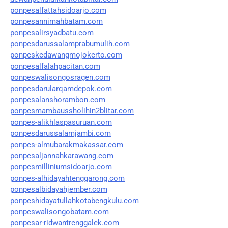
ponpesalfattahsidoarjo.com
ponpesannimahbatam.com
ponpesalirsyadbatu.com
ponpesdarussalamprabumulih.com
ponpeskedawangmojokerto.com
ponpesalfalahpacitan.com
ponpeswalisongosragen.com
ponpesdarularqamdepok.com
ponpesalanshorambon.com
ponpesmambaussholihin2blitar.com
ponpes-alikhlaspasuruan.com
ponpesdarussalamjambi.com
ponpes-almubarakmakassar.com
ponpesaljannahkarawang.com
ponpesmilliniumsidoarjo.com
ponpes-alhidayahtenggarong.com
ponpesalbidayahjember.com
ponpeshidayatullahkotabengkulu.com
ponpeswalisongobatam.com
ponpesar-ridwantrenggalek.com