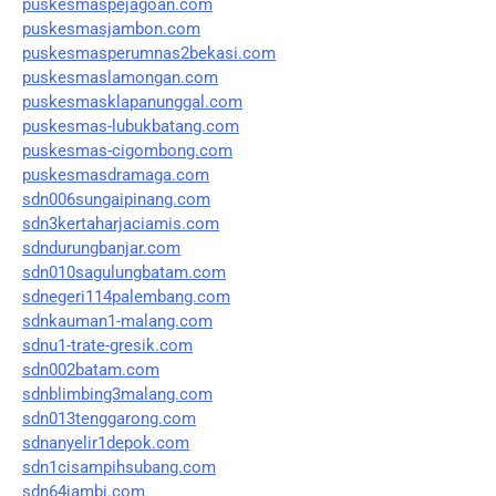
puskesmaspejagoan.com
puskesmasjambon.com
puskesmasperumnas2bekasi.com
puskesmaslamongan.com
puskesmasklapanunggal.com
puskesmas-lubukbatang.com
puskesmas-cigombong.com
puskesmasdramaga.com
sdn006sungaipinang.com
sdn3kertaharjaciamis.com
sdndurungbanjar.com
sdn010sagulungbatam.com
sdnegeri114palembang.com
sdnkauman1-malang.com
sdnu1-trate-gresik.com
sdn002batam.com
sdnblimbing3malang.com
sdn013tenggarong.com
sdnanyelir1depok.com
sdn1cisampihsubang.com
sdn64jambi.com