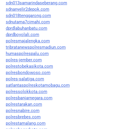
sdn013samarindaseberang.com
sdnanyelir2depok.com
sdn018tenggarong.com
sdnutama7cimahi.com
dprdlabuhanbatu.com
dprdboyolali.com
polresmajalengka.com
tribratanewspolresmadiun.com
humaspolrespalu.com
polres-jember.com
polrestobekasikota.com
polresbondowoso.com
polres-salatiga.com
satlantaspolreskotamobagu.com
polressolokkota.com
polresbanjarnegara.com
polrestarakan.com
polresnabire.com
polresbrebes.com
polrestamalang.com