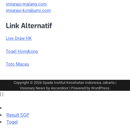
imigrasi-malang.com
imigrasi-kotabumi.com
Link Alternatif
Live Draw HK
Togel Hongkong
Toto Macau
Copyright © 2026
Spada Institut Kesehatan Indonesia Jakarta
|
Visionary News by
Ascendoor
| Powered by
WordPress
.
|
|
Result SGP
Togel