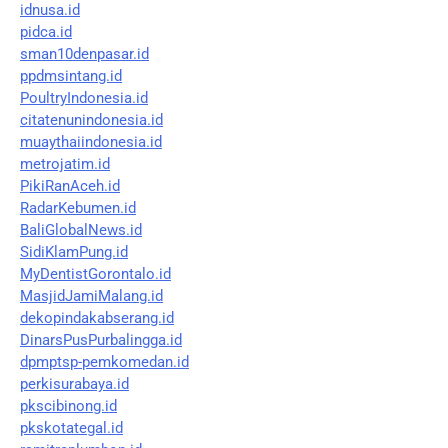
idnusa.id
pidca.id
sman10denpasar.id
ppdmsintang.id
PoultryIndonesia.id
citatenunindonesia.id
muaythaiindonesia.id
metrojatim.id
PikiRanAceh.id
RadarKebumen.id
BaliGlobalNews.id
SidiKlamPung.id
MyDentistGorontalo.id
MasjidJamiMalang.id
dekopindakabserang.id
DinarsPusPurbalingga.id
dpmptsp-pemkomedan.id
perkisurabaya.id
pkscibinong.id
pkskotategal.id