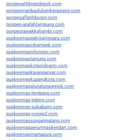
ponpesattibyandepok.com
ponpesmanbaululumkarawang.com
ponpesalfatihbogor.com
ponpes-arafahlampung.com
ponpestawakkaljambi.com
puskesmaspakisajijepara.com
puskesmascikampek.com
puskesmasmlonggo.com
puskesmastanjung.com
puskesmaskotasidoarjo.com
puskesmaskaranganyar.com
puskesmaskupangkota.com
puskesmasalunalunagresik.com
puskesmas-lembang.com
puskesmas-tebing.com
puskesmas-sukabumi.com
puskesmas-jonggol.com
puskesmassungaimalang.com
puskesmasperumnaskendari.com
puskesmasmartapura.com