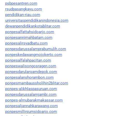
psbpesantren.com
rsudpasangkayu.com
pendidikan-riau.com
universitaspendidikanindonesia.com
dewanpendidikankotablitar.com
ponpesalfattahsidoarjo.com
ponpesannimahbatam.com
ponpesalirsyadbatu.com
ponpesdarussalamprabumulih.com
ponpeskedawangmojokerto.com
ponpesalfalahpacitan.com
ponpeswalisongosragen.com
ponpesdarularqamdepok.com
ponpesalanshorambon.com
ponpesmambaussholihin2blitar.com
ponpes-alikhlaspasuruan.com
ponpesdarussalamjambi.com
ponpes-almubarakmakassar.com
ponpesaljannahkarawang.com
ponpesmilliniumsidoarjo.com