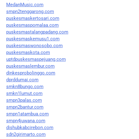
MedanMusic.com
smpn2tenggarong.com
puskesmaskertosari.com
puskesmaspomalaa.com
puskesmastalangpadang.com
puskesmaskemusu1.com
puskesmaswonosobo.com
puskesmaskota.com
uptdpuskesmaspejuang.com
puskesmaslembur.com
dinkesprobolinggo.com
dprddumai.com
smkn8bungo.com
smkn1lumut.com
smpn3palas.com
smpn2bantur.com
smpn1atambua.com
smpn4juwana.com
dishubkabcirebon.com
sdn2girimarto.com