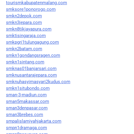
tourismkabupatenmalang.com
smksore1ponorogo.com
smkn2depok.com
smkn3jepara.com
smkn8tikjayapura.com
smktisingaraja.com
smkpgri1tulungagung.com
smkn2batam.com
smkn1gondangsragen.com
smkn1sintang.com
smknas01banjarsari.com
smknusantarajepara.com
smknuhasyimasyari2kudus.com
smkn1situbondo.com
sman-3-madiun.com
sman5makassar.com
sman3denpasar.com
sman3brebes.com
smpalislamiyahjakarta.com
smpn1dramaga.com