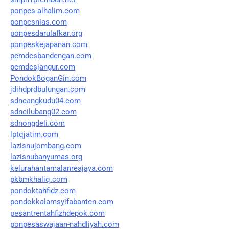
ponpes-alhalim.com
ponpesnias.com
ponpesdarulafkar.org
ponpeskejapanan.com
pemdesbandengan.com
pemdesjangur.com
PondokBoganGin.com
jdihdprdbulungan.com
sdncangkudu04.com
sdncilubang02.com
sdnongdeli.com
lptqjatim.com
lazisnujombang.com
lazisnubanyumas.org
kelurahantamalanreajaya.com
pkbmkhaliq.com
pondoktahfidz.com
pondokkalamsyifabanten.com
pesantrentahfizhdepok.com
ponpesaswajaan-nahdliyah.com