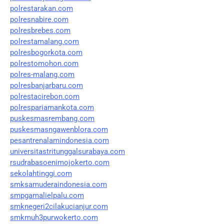
polrestarakan.com
polresnabire.com
polresbrebes.com
polrestamalang.com
polresbogorkota.com
polrestomohon.com
polres-malang.com
polresbanjarbaru.com
polrestacirebon.com
polrespariamankota.com
puskesmasrembang.com
puskesmasngawenblora.com
pesantrenalamindonesia.com
universitastritunggalsurabaya.com
rsudrabasoenimojokerto.com
sekolahtinggi.com
smksamuderaindonesia.com
smpgamalielpalu.com
smknegeri2cilakucianjur.com
smkmuh3purwokerto.com