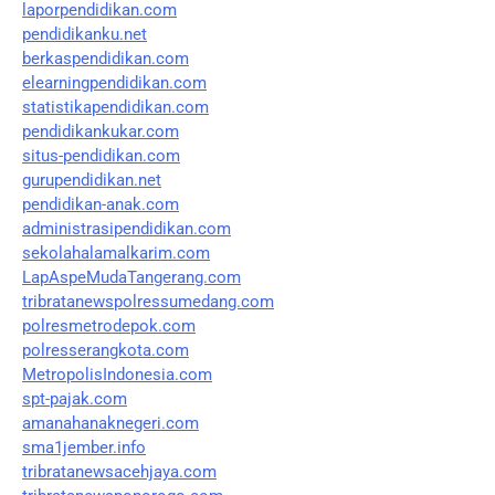
laporpendidikan.com
pendidikanku.net
berkaspendidikan.com
elearningpendidikan.com
statistikapendidikan.com
pendidikankukar.com
situs-pendidikan.com
gurupendidikan.net
pendidikan-anak.com
administrasipendidikan.com
sekolahalamalkarim.com
LapAspeMudaTangerang.com
tribratanewspolressumedang.com
polresmetrodepok.com
polresserangkota.com
MetropolisIndonesia.com
spt-pajak.com
amanahanaknegeri.com
sma1jember.info
tribratanewsacehjaya.com