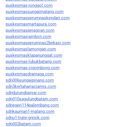
puskesmas-jonggol.com
puskesmassungaimalang.com
puskesmasperumnaskendari.com
puskesmasmartapura.com
puskesmaspejagoan.com
puskesmasjambon.com
puskesmasperumnas2bekasi.com
puskesmaslamongan.com
puskesmasklapanunggal.com
puskesmas-lubukbatang.com
puskesmas-cigombong.com
puskesmasdramaga.com
sdn006sungaipinang.com
sdn3kertaharjaciamis.com
sdndurungbanjar.com
sdn010sagulungbatam.com
sdnegeri114palembang.com
sdnkauman1-malang.com
sdnu1-trate-gresik.com
sdn002batam.com