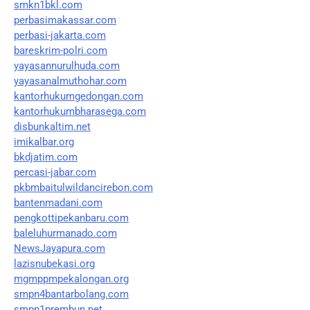
smkn1bkl.com
perbasimakassar.com
perbasi-jakarta.com
bareskrim-polri.com
yayasannurulhuda.com
yayasanalmuthohar.com
kantorhukumgedongan.com
kantorhukumbharasega.com
disbunkaltim.net
imikalbar.org
bkdjatim.com
percasi-jabar.com
pkbmbaitulwildancirebon.com
bantenmadani.com
pengkottipekanbaru.com
baleluhurmanado.com
NewsJayapura.com
lazisnubekasi.org
mgmppmpekalongan.org
smpn4bantarbolang.com
smpn1prembun.net