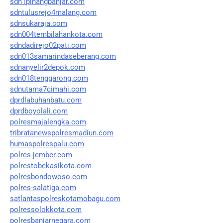
sdn1pinangbanjar.com
sdntulusrejo4malang.com
sdnsukaraja.com
sdn004tembilahankota.com
sdndadirejo02pati.com
sdn013samarindaseberang.com
sdnanyelir2depok.com
sdn018tenggarong.com
sdnutama7cimahi.com
dprdlabuhanbatu.com
dprdboyolali.com
polresmajalengka.com
tribratanewspolresmadiun.com
humaspolrespalu.com
polres-jember.com
polrestobekasikota.com
polresbondowoso.com
polres-salatiga.com
satlantaspolreskotamobagu.com
polressolokkota.com
polresbanjarnegara.com