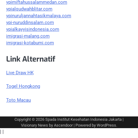
ypimiftahussalammedan.com
ypialqudwahblitar.com
ypinuruljannahtasikmalaya.com
ypi-nuruddinsalam.com
ypialkayyisindonesia.com
imigrasi-malang.com
imigrasi-kotabumi.com
Link Alternatif
Live Draw HK
Togel Hongkong
Toto Macau
Copyright © 2026
Spada Institut Kesehatan Indonesia Jakarta
|
Visionary News by
Ascendoor
| Powered by
WordPress
.
|
|