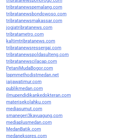
tribratanewsponorogo.com
tribratanewspemalang.com
tribratanewsbondowoso.com
tribratanewsmakassar.com
jogjatribratanews.com
tribratametro.com
kaltimtribratanews.com
tribratanewsressergai.com
tribratanewspoldasulteng.com
tribratanewscilacap.com
PetaniMudaBogor.com
lppmmethodistmedan.net
iaijawatimur.com
publikmedan.com
ilmupendidikankedokteran.com
materisekolahku.com
mediasumut.com
smanegeri3kayuagung.com
mediaplusmedan.com
MedanBatik.com
medanekspres.com