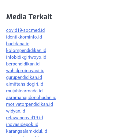
Media Terkait
covid19-socmed.id
identikkominfo.id
budidana.id
kolompendidikan.id
infobidikgiriwoyo.id
berpendidikan.id
wahidproinovasi.id
gurupendidikan.id
almiftahsidogiri.id
mujahidarmada.id
asramahajidonohudan.id
motivatorpendidikan.id
widyan.id
relawancovid19.id
inovasidepok.id
karangsalamkidul.id