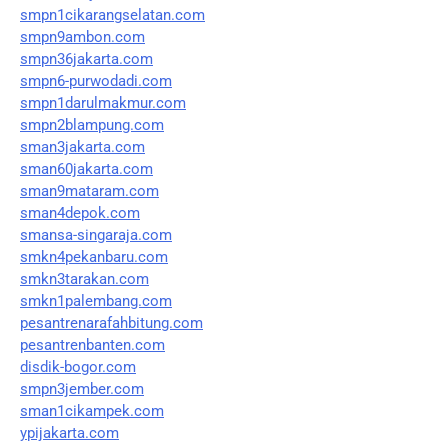
smpn1cikarangselatan.com
smpn9ambon.com
smpn36jakarta.com
smpn6-purwodadi.com
smpn1darulmakmur.com
smpn2blampung.com
sman3jakarta.com
sman60jakarta.com
sman9mataram.com
sman4depok.com
smansa-singaraja.com
smkn4pekanbaru.com
smkn3tarakan.com
smkn1palembang.com
pesantrenarafahbitung.com
pesantrenbanten.com
disdik-bogor.com
smpn3jember.com
sman1cikampek.com
ypijakarta.com