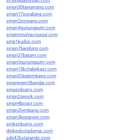
smpn8pasuruan.com
smpn30tangerang.com
smpn17surabaya.com
smpn2soreang.com
smpn4gunungputri.com
smptrimulyacigugur.com
smp1kudus.com
smpn7bandung.com
smpn37batam.com
smpn3gunungputri.com
smpn15kotabekasi.com
smpn03palembang.com
smpnegeri3bandar.com
smpsidoarjo.com
smpn2gresik.com
smpn4bogor.com
smpn2lembang.com
smpn3kepanjen.com
smksidoarjo.com
dinkeskotadumai.com
sdn47kotajambi.com