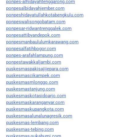
ponpes-alhidayahtenggarong.com
ponpesalbidayahjember.com
ponpeshidayatullahkotabengkulu.com
ponpeswalisongobatam.com
ponpesar-ridwantrenggalek.com
ponpesattibyandepok.com
ponpesmanbaululumkarawang.com
ponpesalfatihbogor.com
ponpes-arafahlampung.com
ponpestawakkaljambi.com
puskesmaspakisajijepara.com
puskesmascikampek.com
puskesmasmlonggo.com
puskesmastanjung.com
puskesmaskotasidoarjo.com
puskesmaskaranganyar.com
puskesmaskupangkota.com
puskesmasalunalunagresik.com
puskesmas-lembang.com
puskesmas-tebing.com
puskesmas-sukabumi.com