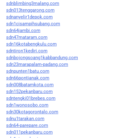
sdnblimbing3malang.com
sdn013tenggarong.com
sdnanyelir1depok.com
sdn1cisampihsubang.com
sdn64jambi.com
sdn47mataram.com
sdn16kotabengkulu.com
sdntiron1kediri.com
sdnbojongsoang1kabbandung.com
sdn23marapalam-padang.com
sdnpunten1batu.com
sdn66pontianak.com
sdn008batamkota.com
sdn152pekanbaru.com
sdntengki01brebes.com
sdn1wonosobo.com
sdn30kotagorontalo.com
sdnu1tarakan.com
sdn64-parepare.com
sdn011pekanbaru.com