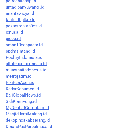
polrescilacap.id
untag-banyuwangi.id
anantawidya.id
tabloidtipikor.id
pesantrentahfidz.id
idnusa.id
pidca.id
sman10denpasar.id
ppdmsintang.id
PoultryIndonesia.id
citatenunindonesia.id
muaythaiindonesia.id
metrojatim.id
PikiRanAceh.id
RadarKebumen.id
BaliGlobalNews.id
SidiKlamPung.id
MyDentistGorontalo.id
MasjidJamiMalang.id
dekopindakabserang.id
DinarsPusPurbalingga.id