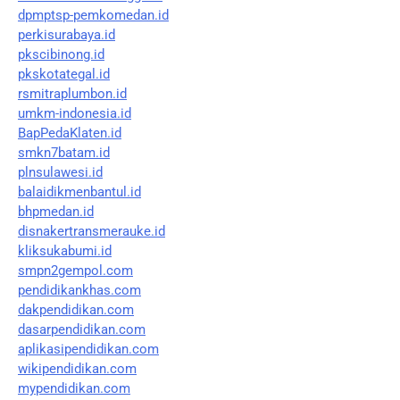
dpmptsp-pemkomedan.id
perkisurabaya.id
pkscibinong.id
pkskotategal.id
rsmitraplumbon.id
umkm-indonesia.id
BapPedaKlaten.id
smkn7batam.id
plnsulawesi.id
balaidikmenbantul.id
bhpmedan.id
disnakertransmerauke.id
kliksukabumi.id
smpn2gempol.com
pendidikankhas.com
dakpendidikan.com
dasarpendidikan.com
aplikasipendidikan.com
wikipendidikan.com
mypendidikan.com