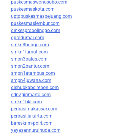
puskesmaswonosobo.com
puskesmaskota.com
uptdpuskesmaspejuang.com
puskesmaslembur.com
dinkesprobolinggo.com
dprddumai.com
smkn8bungo.com
smkn1lumut.com
smpn3palas.com
smpn2bantur.com
smpn1atambua.com
smpn4juwana.com
dishubkabcirebon.com
sdn2girimarto.com
smkn1bkl.com
perbasimakassar.com
perbasi-jakarta.com
bareskrim-polri.com
yayasannurulhuda.com