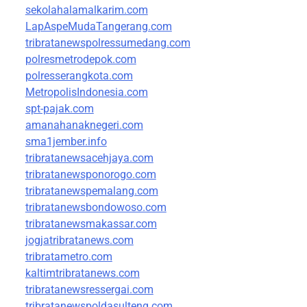
sekolahalamalkarim.com
LapAspeMudaTangerang.com
tribratanewspolressumedang.com
polresmetrodepok.com
polresserangkota.com
MetropolisIndonesia.com
spt-pajak.com
amanahanaknegeri.com
sma1jember.info
tribratanewsacehjaya.com
tribratanewsponorogo.com
tribratanewspemalang.com
tribratanewsbondowoso.com
tribratanewsmakassar.com
jogjatribratanews.com
tribratametro.com
kaltimtribratanews.com
tribratanewsressergai.com
tribratanewspoldasulteng.com