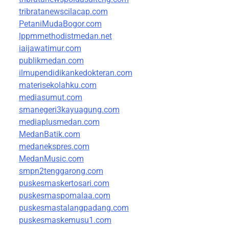
tribratanewscilacap.com
PetaniMudaBogor.com
lppmmethodistmedan.net
iaijawatimur.com
publikmedan.com
ilmupendidikankedokteran.com
materisekolahku.com
mediasumut.com
smanegeri3kayuagung.com
mediaplusmedan.com
MedanBatik.com
medanekspres.com
MedanMusic.com
smpn2tenggarong.com
puskesmaskertosari.com
puskesmaspomalaa.com
puskesmastalangpadang.com
puskesmaskemusu1.com