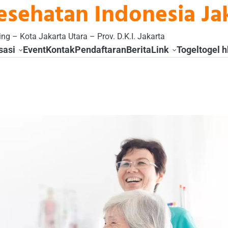
esehatan Indonesia Ja
ng – Kota Jakarta Utara – Prov. D.K.I. Jakarta
sasi
Event
Kontak
Pendaftaran
Berita
Link
Togel
togel h