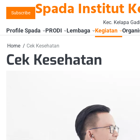
Spada Institut K
Skip
to
Subscribe
content
Kec. Kelapa Gadi
Profile Spada
PRODI
Lembaga
Kegiatan
Organi
Home
Cek Kesehatan
Cek Kesehatan