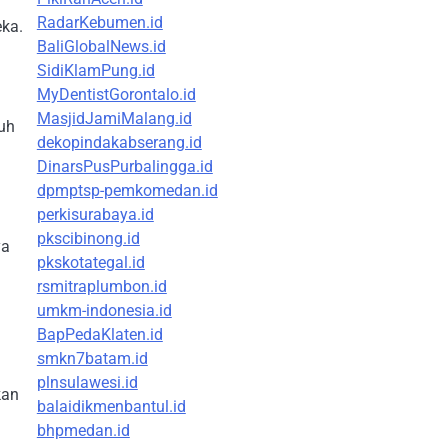
RadarKebumen.id
ka.
BaliGlobalNews.id
SidiKlamPung.id
MyDentistGorontalo.id
MasjidJamiMalang.id
buh
dekopindakabserang.id
DinarsPusPurbalingga.id
dpmptsp-pemkomedan.id
perkisurabaya.id
pkscibinong.id
ya
pkskotategal.id
rsmitraplumbon.id
umkm-indonesia.id
BapPedaKlaten.id
smkn7batam.id
plnsulawesi.id
kan
balaidikmenbantul.id
bhpmedan.id