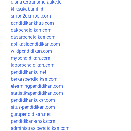
disnakertransmerauke.id
kliksukabumi.id
smpn2gempol.com
pendidikankhas.com
dakpendidikan.com
dasarpendidikan.com
a.
aplikasipendidikan.com
wikipendidikan.com
mypendidikan.com
laporpendidikan.com
pendidikanku.net
berkaspendidikan.com
elearningpendidikan.com
statistikapendidikan.com
pendidikankukar.com
situs-pendidikan.com
gurupendidikan.net
pendidikan-anak.com
administrasipendidikan.com