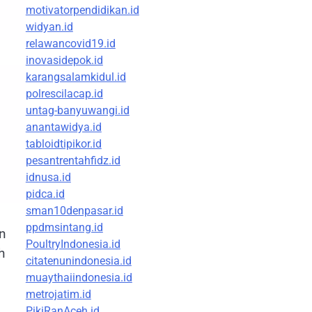
motivatorpendidikan.id
widyan.id
relawancovid19.id
inovasidepok.id
karangsalamkidul.id
polrescilacap.id
untag-banyuwangi.id
anantawidya.id
tabloidtipikor.id
pesantrentahfidz.id
idnusa.id
pidca.id
sman10denpasar.id
ppdmsintang.id
an
PoultryIndonesia.id
h
citatenunindonesia.id
muaythaiindonesia.id
metrojatim.id
PikiRanAceh.id