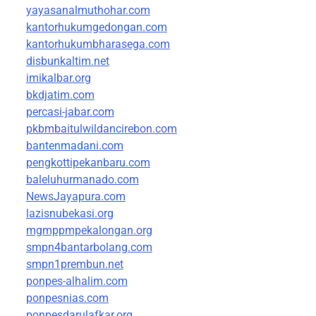
yayasanalmuthohar.com
kantorhukumgedongan.com
kantorhukumbharasega.com
disbunkaltim.net
imikalbar.org
bkdjatim.com
percasi-jabar.com
pkbmbaitulwildancirebon.com
bantenmadani.com
pengkottipekanbaru.com
baleluhurmanado.com
NewsJayapura.com
lazisnubekasi.org
mgmppmpekalongan.org
smpn4bantarbolang.com
smpn1prembun.net
ponpes-alhalim.com
ponpesnias.com
ponpesdarulafkar.org