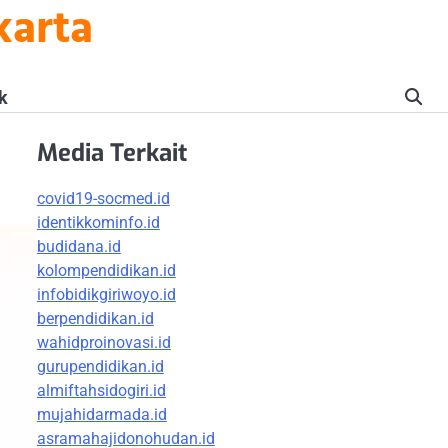
karta
k
Media Terkait
covid19-socmed.id
identikkominfo.id
budidana.id
kolompendidikan.id
infobidikgiriwoyo.id
berpendidikan.id
wahidproinovasi.id
gurupendidikan.id
almiftahsidogiri.id
mujahidarmada.id
asramahajidonohudan.id