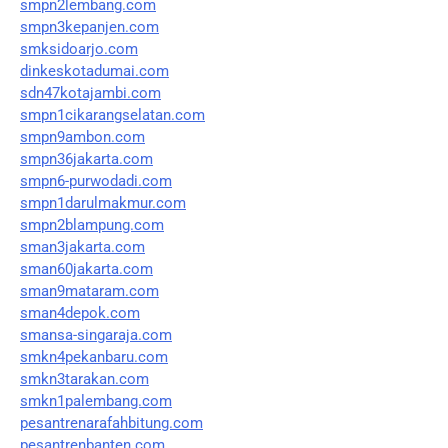
smpn2lembang.com
smpn3kepanjen.com
smksidoarjo.com
dinkeskotadumai.com
sdn47kotajambi.com
smpn1cikarangselatan.com
smpn9ambon.com
smpn36jakarta.com
smpn6-purwodadi.com
smpn1darulmakmur.com
smpn2blampung.com
sman3jakarta.com
sman60jakarta.com
sman9mataram.com
sman4depok.com
smansa-singaraja.com
smkn4pekanbaru.com
smkn3tarakan.com
smkn1palembang.com
pesantrenarafahbitung.com
pesantrenbanten.com