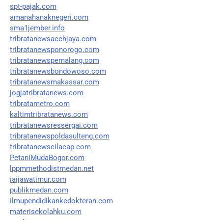
spt-pajak.com
amanahanaknegeri.com
sma1jember.info
tribratanewsacehjaya.com
tribratanewsponorogo.com
tribratanewspemalang.com
tribratanewsbondowoso.com
tribratanewsmakassar.com
jogjatribratanews.com
tribratametro.com
kaltimtribratanews.com
tribratanewsressergai.com
tribratanewspoldasulteng.com
tribratanewscilacap.com
PetaniMudaBogor.com
lppmmethodistmedan.net
iaijawatimur.com
publikmedan.com
ilmupendidikankedokteran.com
materisekolahku.com