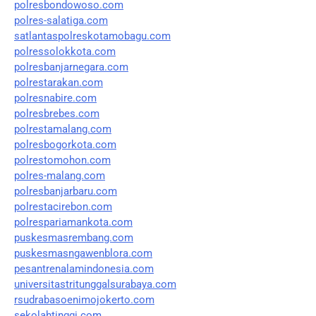
polresbondowoso.com
polres-salatiga.com
satlantaspolreskotamobagu.com
polressolokkota.com
polresbanjarnegara.com
polrestarakan.com
polresnabire.com
polresbrebes.com
polrestamalang.com
polresbogorkota.com
polrestomohon.com
polres-malang.com
polresbanjarbaru.com
polrestacirebon.com
polrespariamankota.com
puskesmasrembang.com
puskesmasngawenblora.com
pesantrenalamindonesia.com
universitastritunggalsurabaya.com
rsudrabasoenimojokerto.com
sekolahtinggi.com