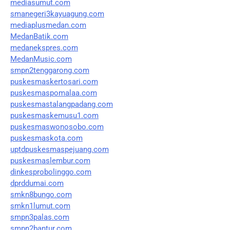
mediasumut.com
smanegeri3kayuagung.com
mediaplusmedan.com
MedanBatik.com
medanekspres.com
MedanMusic.com
smpn2tenggarong.com
puskesmaskertosari.com
puskesmaspomalaa.com
puskesmastalangpadang.com
puskesmaskemusu1.com
puskesmaswonosobo.com
puskesmaskota.com
uptdpuskesmaspejuang.com
puskesmaslembur.com
dinkesprobolinggo.com
dprddumai.com
smkn8bungo.com
smkn1lumut.com
smpn3palas.com
smpn2bantur.com