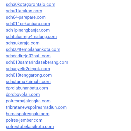
sdn30kotagorontalo.com
sdnu1tarakan.com
sdn64-parepare.com
sdn011pekanbaru.com
sdn1pinangbanjar.com
sdntulusrejo4malang.com
sdnsukaraja.com
sdn004tembilahankota.com
sdndadirejo02pati.com
sdn013samarindaseberang.com
sdnanyelir2depok.com
sdn018tenggarong.com
sdnutama7cimahi.com
dprdlabuhanbatu.com
dprdboyolali.com
polresmajalengka.com
tribratanewspolresmadiun.com
humaspolrespalu.com
polres-jember.com
polrestobekasikota.com