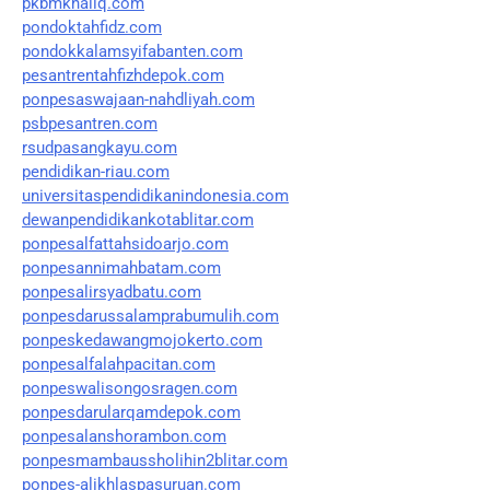
pkbmkhaliq.com
pondoktahfidz.com
pondokkalamsyifabanten.com
pesantrentahfizhdepok.com
ponpesaswajaan-nahdliyah.com
psbpesantren.com
rsudpasangkayu.com
pendidikan-riau.com
universitaspendidikanindonesia.com
dewanpendidikankotablitar.com
ponpesalfattahsidoarjo.com
ponpesannimahbatam.com
ponpesalirsyadbatu.com
ponpesdarussalamprabumulih.com
ponpeskedawangmojokerto.com
ponpesalfalahpacitan.com
ponpeswalisongosragen.com
ponpesdarularqamdepok.com
ponpesalanshorambon.com
ponpesmambaussholihin2blitar.com
ponpes-alikhlaspasuruan.com