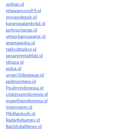
widyan.id
relawancovid19.id
inovasidepok.id
karangsalamkidul.id
polrescilacap.id
untag-banyuwangi.id
anantawidya.id
tabloidtipikor.id
pesantrentahfidz.id
idnusa.id
pidca.id
sman10denpasar.id
ppdmsintang.id
PoultryIndonesia.id
citatenunindonesia.id
muaythaiindonesia.id
metrojatim.id
PikiRanAceh.id
RadarKebumen.id
BaliGlobalNews.id