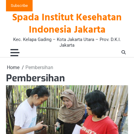
Skip
Subscribe
to
Spada Institut Kesehatan
content
Indonesia Jakarta
Kec. Kelapa Gading – Kota Jakarta Utara – Prov. D.K.I.
Jakarta
Home
Pembersihan
Pembersihan