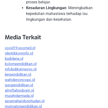
proses belajar.
Kesadaran Lingkungan
: Meningkatkan
kepedulian mahasiswa terhadap isu
lingkungan dan kesehatan.
Media Terkait
covid19-socmed.id
identikkominfo.id
budidana.id
kolompendidikan.id
infobidikgiriwoyo.id
berpendidikan.id
wahidproinovasi.id
gurupendidikan.id
almiftahsidogiri.id
mujahidarmada.id
asramahajidonohudan.id
motivatorpendidikan.id