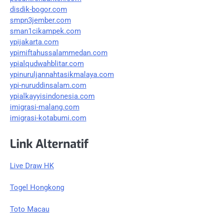
disdik-bogor.com
smpn3jember.com
sman1cikampek.com
ypijakarta.com
ypimiftahussalammedan.com
ypialqudwahblitar.com
ypinuruljannahtasikmalaya.com
ypi-nuruddinsalam.com
ypialkayyisindonesia.com
imigrasi-malang.com
imigrasi-kotabumi.com
Link Alternatif
Live Draw HK
Togel Hongkong
Toto Macau