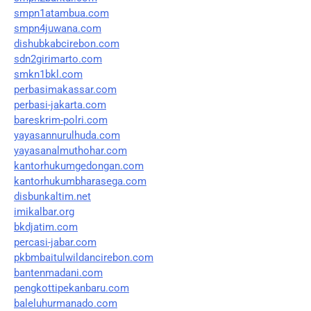
smpn1atambua.com
smpn4juwana.com
dishubkabcirebon.com
sdn2girimarto.com
smkn1bkl.com
perbasimakassar.com
perbasi-jakarta.com
bareskrim-polri.com
yayasannurulhuda.com
yayasanalmuthohar.com
kantorhukumgedongan.com
kantorhukumbharasega.com
disbunkaltim.net
imikalbar.org
bkdjatim.com
percasi-jabar.com
pkbmbaitulwildancirebon.com
bantenmadani.com
pengkottipekanbaru.com
baleluhurmanado.com