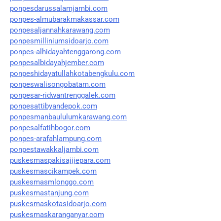
ponpesdarussalamjambi.com
ponpes-almubarakmakassar.com
ponpesaljannahkarawang.com
ponpesmilliniumsidoarjo.com
ponpes-alhidayahtenggarong.com
ponpesalbidayahjember.com
ponpeshidayatullahkotabengkulu.com
ponpeswalisongobatam.com
ponpesar-ridwantrenggalek.com
ponpesattibyandepok.com
ponpesmanbaululumkarawang.com
ponpesalfatihbogor.com
ponpes-arafahlampung.com
ponpestawakkaljambi.com
puskesmaspakisajijepara.com
puskesmascikampek.com
puskesmasmlonggo.com
puskesmastanjung.com
puskesmaskotasidoarjo.com
puskesmaskaranganyar.com