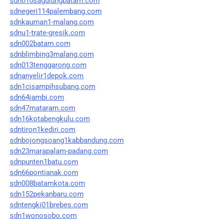
sdn010sagulungbatam.com
sdnegeri114palembang.com
sdnkauman1-malang.com
sdnu1-trate-gresik.com
sdn002batam.com
sdnblimbing3malang.com
sdn013tenggarong.com
sdnanyelir1depok.com
sdn1cisampihsubang.com
sdn64jambi.com
sdn47mataram.com
sdn16kotabengkulu.com
sdntiron1kediri.com
sdnbojongsoang1kabbandung.com
sdn23marapalam-padang.com
sdnpunten1batu.com
sdn66pontianak.com
sdn008batamkota.com
sdn152pekanbaru.com
sdntengki01brebes.com
sdn1wonosobo.com