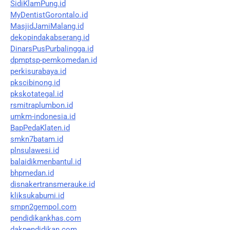
SidiKlamPung.id
MyDentistGorontalo.id
MasjidJamiMalang.id
dekopindakabserang.id
DinarsPusPurbalingga.id
dpmptsp-pemkomedan.id
perkisurabaya.id
pkscibinong.id
pkskotategal.id
rsmitraplumbon.id
umkm-indonesia.id
BapPedaKlaten.id
smkn7batam.id
plnsulawesi.id
balaidikmenbantul.id
bhpmedan.id
disnakertransmerauke.id
kliksukabumi.id
smpn2gempol.com
pendidikankhas.com
dakpendidikan.com