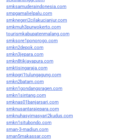
smksamuderaindonesia.com
smpgamalielpalu.com
smknegeri2cilakucianjur.com
smkmuh3purwokerto.com
tourismkabupatenmalang.com
smksore1ponorogo.com
smkn2depok.com
smkn3jepara.com
smkn8tikjayapura.com
smktisingaraja.com
smkpgri1tulungagung.com
smkn2batam.com
smkn1gondangsragen.com
smkn1sintang.com
smknas01banjarsari.com
smknusantarajepara.com
smknuhasyimasyari2kudus.com
smkn1situbondo.com
sman-3-madiun.com
sman5makassar.com