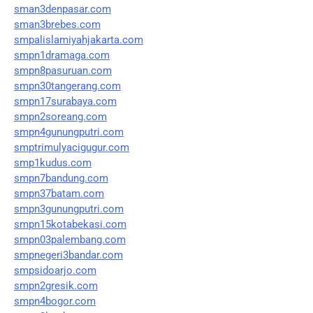
sman3denpasar.com
sman3brebes.com
smpalislamiyahjakarta.com
smpn1dramaga.com
smpn8pasuruan.com
smpn30tangerang.com
smpn17surabaya.com
smpn2soreang.com
smpn4gunungputri.com
smptrimulyacigugur.com
smp1kudus.com
smpn7bandung.com
smpn37batam.com
smpn3gunungputri.com
smpn15kotabekasi.com
smpn03palembang.com
smpnegeri3bandar.com
smpsidoarjo.com
smpn2gresik.com
smpn4bogor.com