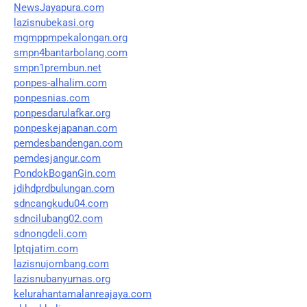
NewsJayapura.com
lazisnubekasi.org
mgmppmpekalongan.org
smpn4bantarbolang.com
smpn1prembun.net
ponpes-alhalim.com
ponpesnias.com
ponpesdarulafkar.org
ponpeskejapanan.com
pemdesbandengan.com
pemdesjangur.com
PondokBoganGin.com
jdihdprdbulungan.com
sdncangkudu04.com
sdncilubang02.com
sdnongdeli.com
lptqjatim.com
lazisnujombang.com
lazisnubanyumas.org
kelurahantamalanreajaya.com