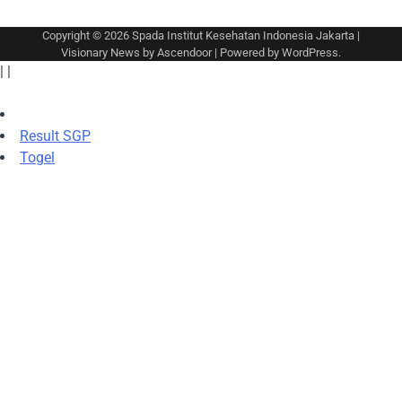
Copyright © 2026
Spada Institut Kesehatan Indonesia Jakarta
|
Visionary News by
Ascendoor
| Powered by
WordPress
.
|
|
Result SGP
Togel