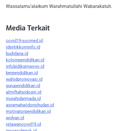
Wassalamu’alaikum Warahmatullahi Wabarakatuh.
Media Terkait
covid19-socmed.id
identikkominfo.id
budidana.id
kolompendidikan.id
infobidikgiriwoyo.id
berpendidikan.id
wahidproinovasi.id
gurupendidikan.id
almiftahsidogiri.id
mujahidarmada.id
asramahajidonohudan.id
motivatorpendidikan.id
widyan.id
relawancovid19.id
inovasidepok.id