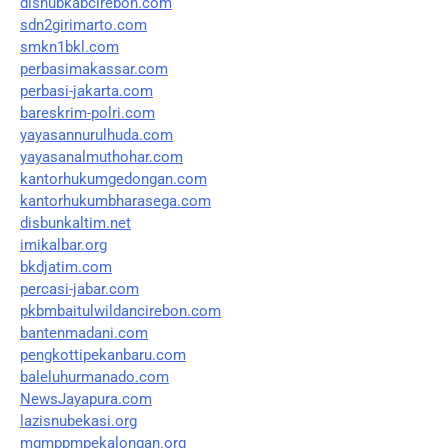
dishubkabcirebon.com
sdn2girimarto.com
smkn1bkl.com
perbasimakassar.com
perbasi-jakarta.com
bareskrim-polri.com
yayasannurulhuda.com
yayasanalmuthohar.com
kantorhukumgedongan.com
kantorhukumbharasega.com
disbunkaltim.net
imikalbar.org
bkdjatim.com
percasi-jabar.com
pkbmbaitulwildancirebon.com
bantenmadani.com
pengkottipekanbaru.com
baleluhurmanado.com
NewsJayapura.com
lazisnubekasi.org
mgmppmpekalongan.org