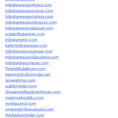
tribratanewsacehjaya.com
tribratanewsponorogo.com
tribratanewspemalang.com
tribratanewsbondowoso.com
tribratanewsmakassar.com
jogjatribratanews.com
tribratametro.com
kaltimtribratanews.com
tribratanewsressergai.com
tribratanewspoldasulteng.com
tribratanewscilacap.com
PetaniMudaBogor.com
lppmmethodistmedan.net
iaijawatimur.com
publikmedan.com
ilmupendidikankedokteran.com
materisekolahku.com
mediasumut.com
smanegeri3kayuagung.com
mediaplusmedan.com