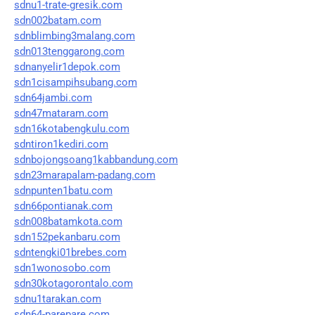
sdnu1-trate-gresik.com
sdn002batam.com
sdnblimbing3malang.com
sdn013tenggarong.com
sdnanyelir1depok.com
sdn1cisampihsubang.com
sdn64jambi.com
sdn47mataram.com
sdn16kotabengkulu.com
sdntiron1kediri.com
sdnbojongsoang1kabbandung.com
sdn23marapalam-padang.com
sdnpunten1batu.com
sdn66pontianak.com
sdn008batamkota.com
sdn152pekanbaru.com
sdntengki01brebes.com
sdn1wonosobo.com
sdn30kotagorontalo.com
sdnu1tarakan.com
sdn64-parepare.com