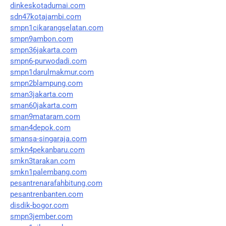
dinkeskotadumai.com
sdn47kotajambi.com
smpn1cikarangselatan.com
smpn9ambon.com
smpn36jakarta.com
smpn6-purwodadi.com
smpn1darulmakmur.com
smpn2blampung.com
sman3jakarta.com
sman60jakarta.com
sman9mataram.com
sman4depok.com
smansa-singaraja.com
smkn4pekanbaru.com
smkn3tarakan.com
smkn1palembang.com
pesantrenarafahbitung.com
pesantrenbanten.com
disdik-bogor.com
smpn3jember.com