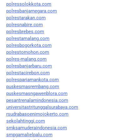
polressolokkota.com
polresbanjarnegara.com
polrestarakan.com
polresnabire.com
polresbrebes.com
polrestamalang.com
polresbogorkota.com
polrestomohon.com
polres-malang.com
polresbanjarbaru.com
polrestacirebon.com
polrespariamankota.com
puskesmasrembang.com
puskesmasngawenblora.com
pesantrenalamindonesia.com
universitastritunggalsurabaya.com
rsudrabasoenimojokerto.com
sekolahtinggi.com
smksamuderaindonesia.com
smpgamalielpalu.com