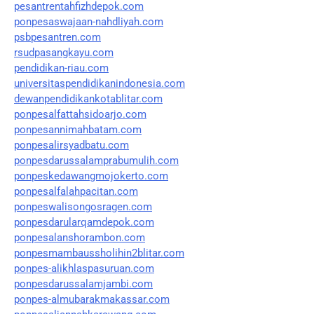
pesantrentahfizhdepok.com
ponpesaswajaan-nahdliyah.com
psbpesantren.com
rsudpasangkayu.com
pendidikan-riau.com
universitaspendidikanindonesia.com
dewanpendidikankotablitar.com
ponpesalfattahsidoarjo.com
ponpesannimahbatam.com
ponpesalirsyadbatu.com
ponpesdarussalamprabumulih.com
ponpeskedawangmojokerto.com
ponpesalfalahpacitan.com
ponpeswalisongosragen.com
ponpesdarularqamdepok.com
ponpesalanshorambon.com
ponpesmambaussholihin2blitar.com
ponpes-alikhlaspasuruan.com
ponpesdarussalamjambi.com
ponpes-almubarakmakassar.com