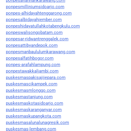
ponpesaljannahkarawang.com
ponpesmilliniumsidoarjo.com
ponpes-alhidayahtenggarong.com
ponpesalbidayahjember.com
ponpeshidayatullahkotabengkulu.com
ponpeswalisongobatam.com
ponpesar-ridwantrenggalek.com
ponpesattibyandepok.com
ponpesmanbaululumkarawang.com
ponpesalfatihbogor.com
ponpes-arafahlampung.com
ponpestawakkaljambi.com
puskesmaspakisajijepara.com
puskesmascikampek.com
puskesmasmlonggo.com
puskesmastanjung.com
puskesmaskotasidoarjo.com
puskesmaskaranganyar.com
puskesmaskupangkota.com
puskesmasalunalunagresik.com
puskesmas-lembang.com