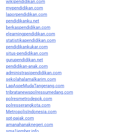
wikipendidikan.com
mypendidikan.com
laporpendidikan.com
pendidikanku.net
berkaspendidikan.com
elearningpendidikan.com
statistikapendidikan.com
pendidikankukar.com
situs-pendidikan.com
gurupendidikan.net
pendidikan-anak.com
administrasipendidikan.com
sekolahalamalkarim.com
LapAspeMudaTangerang.com
tribratanewspolressumedang.com
polresmetrodepok.com
polresserangkota.com
MetropolisIndonesia.com
spt-pajak.com
amanahanaknegeri.com
sma1jember.info