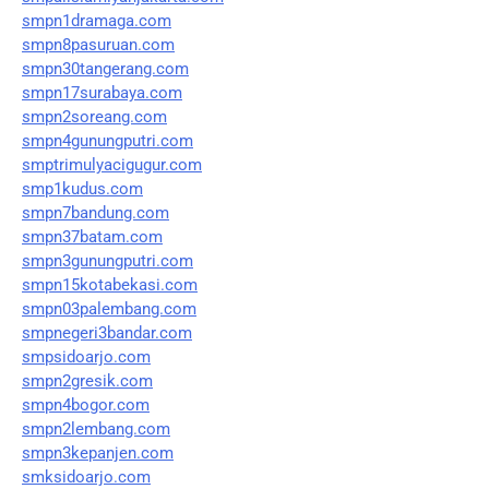
smpn1dramaga.com
smpn8pasuruan.com
smpn30tangerang.com
smpn17surabaya.com
smpn2soreang.com
smpn4gunungputri.com
smptrimulyacigugur.com
smp1kudus.com
smpn7bandung.com
smpn37batam.com
smpn3gunungputri.com
smpn15kotabekasi.com
smpn03palembang.com
smpnegeri3bandar.com
smpsidoarjo.com
smpn2gresik.com
smpn4bogor.com
smpn2lembang.com
smpn3kepanjen.com
smksidoarjo.com