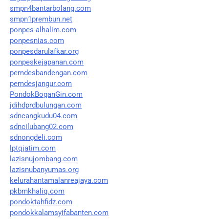
smpn4bantarbolang.com
smpn1prembun.net
ponpes-alhalim.com
ponpesnias.com
ponpesdarulafkar.org
ponpeskejapanan.com
pemdesbandengan.com
pemdesjangur.com
PondokBoganGin.com
jdihdprdbulungan.com
sdncangkudu04.com
sdncilubang02.com
sdnongdeli.com
lptqjatim.com
lazisnujombang.com
lazisnubanyumas.org
kelurahantamalanreajaya.com
pkbmkhaliq.com
pondoktahfidz.com
pondokkalamsyifabanten.com