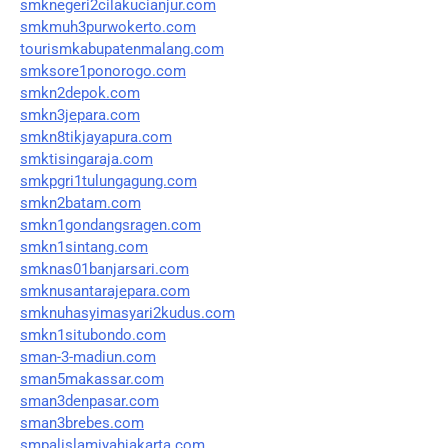
smknegeri2cilakucianjur.com
smkmuh3purwokerto.com
tourismkabupatenmalang.com
smksore1ponorogo.com
smkn2depok.com
smkn3jepara.com
smkn8tikjayapura.com
smktisingaraja.com
smkpgri1tulungagung.com
smkn2batam.com
smkn1gondangsragen.com
smkn1sintang.com
smknas01banjarsari.com
smknusantarajepara.com
smknuhasyimasyari2kudus.com
smkn1situbondo.com
sman-3-madiun.com
sman5makassar.com
sman3denpasar.com
sman3brebes.com
smpalislamiyahjakarta.com