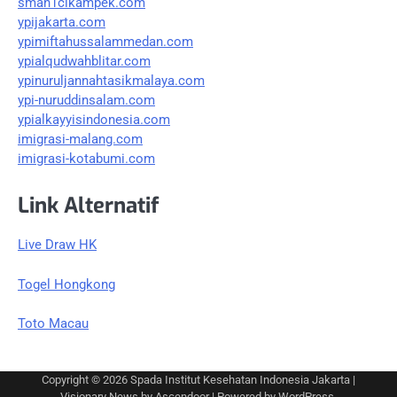
sman1cikampek.com
ypijakarta.com
ypimiftahussalammedan.com
ypialqudwahblitar.com
ypinuruljannahtasikmalaya.com
ypi-nuruddinsalam.com
ypialkayyisindonesia.com
imigrasi-malang.com
imigrasi-kotabumi.com
Link Alternatif
Live Draw HK
Togel Hongkong
Toto Macau
Copyright © 2026
Spada Institut Kesehatan Indonesia Jakarta
|
Visionary News by
Ascendoor
| Powered by
WordPress
.