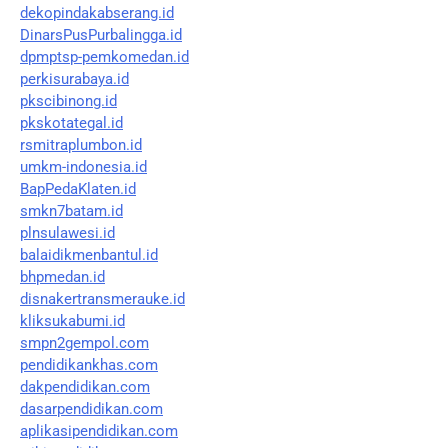
dekopindakabserang.id
DinarsPusPurbalingga.id
dpmptsp-pemkomedan.id
perkisurabaya.id
pkscibinong.id
pkskotategal.id
rsmitraplumbon.id
umkm-indonesia.id
BapPedaKlaten.id
smkn7batam.id
plnsulawesi.id
balaidikmenbantul.id
bhpmedan.id
disnakertransmerauke.id
kliksukabumi.id
smpn2gempol.com
pendidikankhas.com
dakpendidikan.com
dasarpendidikan.com
aplikasipendidikan.com