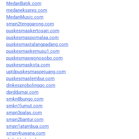
MedanBatik.com
medanekspres.com
MedanMusic.com
smpn2tenggarong.com
puskesmaskertosari.com
puskesmaspomalaa.com
puskesmastalangpadang.com
puskesmaskemusu1.com
puskesmaswonosobo.com
puskesmaskota.com
uptdpuskesmaspejuang.com
puskesmaslembur.com
dinkesprobolinggo.com
dprddumai.com
smkn8bungo.com
smkn1lumut.com
smpn3palas.com
smpn2bantur.com
smpn1atambua.com
smpn4juwana.com