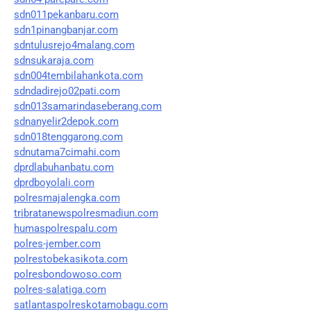
sdn011pekanbaru.com
sdn1pinangbanjar.com
sdntulusrejo4malang.com
sdnsukaraja.com
sdn004tembilahankota.com
sdndadirejo02pati.com
sdn013samarindaseberang.com
sdnanyelir2depok.com
sdn018tenggarong.com
sdnutama7cimahi.com
dprdlabuhanbatu.com
dprdboyolali.com
polresmajalengka.com
tribratanewspolresmadiun.com
humaspolrespalu.com
polres-jember.com
polrestobekasikota.com
polresbondowoso.com
polres-salatiga.com
satlantaspolreskotamobagu.com