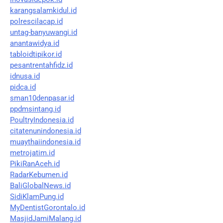
karangsalamkidul.id
polrescilacap.id
untag-banyuwangi.id
anantawidya.id
tabloidtipikor.id
pesantrentahfidz.id
idnusa.id
pidca.id
sman10denpasar.id
ppdmsintang.id
PoultryIndonesia.id
citatenunindonesia.id
muaythaiindonesia.id
metrojatim.id
PikiRanAceh.id
RadarKebumen.id
BaliGlobalNews.id
SidiKlamPung.id
MyDentistGorontalo.id
MasjidJamiMalang.id