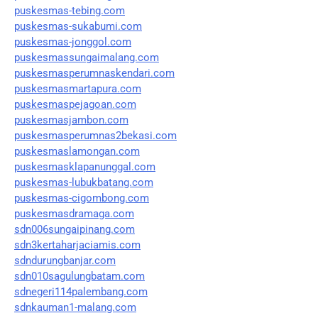
puskesmas-tebing.com
puskesmas-sukabumi.com
puskesmas-jonggol.com
puskesmassungaimalang.com
puskesmasperumnaskendari.com
puskesmasmartapura.com
puskesmaspejagoan.com
puskesmasjambon.com
puskesmasperumnas2bekasi.com
puskesmaslamongan.com
puskesmasklapanunggal.com
puskesmas-lubukbatang.com
puskesmas-cigombong.com
puskesmasdramaga.com
sdn006sungaipinang.com
sdn3kertaharjaciamis.com
sdndurungbanjar.com
sdn010sagulungbatam.com
sdnegeri114palembang.com
sdnkauman1-malang.com