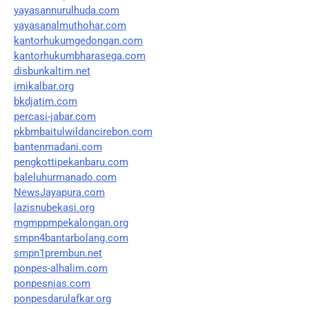
yayasannurulhuda.com
yayasanalmuthohar.com
kantorhukumgedongan.com
kantorhukumbharasega.com
disbunkaltim.net
imikalbar.org
bkdjatim.com
percasi-jabar.com
pkbmbaitulwildancirebon.com
bantenmadani.com
pengkottipekanbaru.com
baleluhurmanado.com
NewsJayapura.com
lazisnubekasi.org
mgmppmpekalongan.org
smpn4bantarbolang.com
smpn1prembun.net
ponpes-alhalim.com
ponpesnias.com
ponpesdarulafkar.org