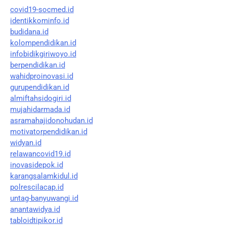
covid19-socmed.id
identikkominfo.id
budidana.id
kolompendidikan.id
infobidikgiriwoyo.id
berpendidikan.id
wahidproinovasi.id
gurupendidikan.id
almiftahsidogiri.id
mujahidarmada.id
asramahajidonohudan.id
motivatorpendidikan.id
widyan.id
relawancovid19.id
inovasidepok.id
karangsalamkidul.id
polrescilacap.id
untag-banyuwangi.id
anantawidya.id
tabloidtipikor.id