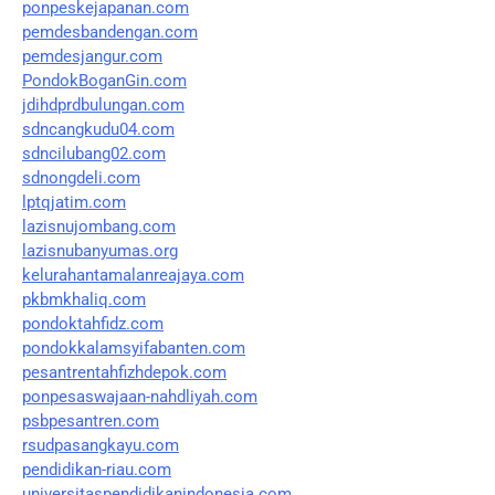
ponpeskejapanan.com
pemdesbandengan.com
pemdesjangur.com
PondokBoganGin.com
jdihdprdbulungan.com
sdncangkudu04.com
sdncilubang02.com
sdnongdeli.com
lptqjatim.com
lazisnujombang.com
lazisnubanyumas.org
kelurahantamalanreajaya.com
pkbmkhaliq.com
pondoktahfidz.com
pondokkalamsyifabanten.com
pesantrentahfizhdepok.com
ponpesaswajaan-nahdliyah.com
psbpesantren.com
rsudpasangkayu.com
pendidikan-riau.com
universitaspendidikanindonesia.com