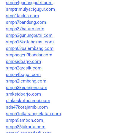
smpn4gunungputri.com
smptrimulyacigugur.com
smp1kudus.com
smpn7bandung.com
smpn37batam.com
smpn3gunungputri.com
smpn15kotabekasi.com
smpn03palembang.com
smpnegeri3bandar.com
smpsidoarjo.com
smpn2gresik.com
smpn4bogor.com
smpn2lembang.com
smpn3kepanjen.com
smksidoarjo.com
dinkeskotadumai.com
sdn47kotajambi.com
smpn1cikarangselatan.com
smpn9ambon.com
smpn36jakarta.com