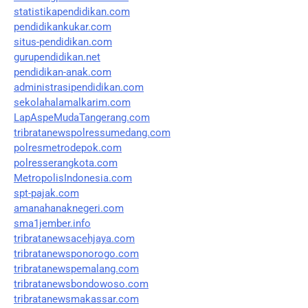
statistikapendidikan.com
pendidikankukar.com
situs-pendidikan.com
gurupendidikan.net
pendidikan-anak.com
administrasipendidikan.com
sekolahalamalkarim.com
LapAspeMudaTangerang.com
tribratanewspolressumedang.com
polresmetrodepok.com
polresserangkota.com
MetropolisIndonesia.com
spt-pajak.com
amanahanaknegeri.com
sma1jember.info
tribratanewsacehjaya.com
tribratanewsponorogo.com
tribratanewspemalang.com
tribratanewsbondowoso.com
tribratanewsmakassar.com