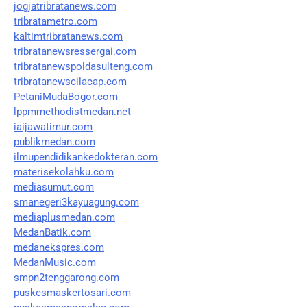
jogjatribratanews.com
tribratametro.com
kaltimtribratanews.com
tribratanewsressergai.com
tribratanewspoldasulteng.com
tribratanewscilacap.com
PetaniMudaBogor.com
lppmmethodistmedan.net
iaijawatimur.com
publikmedan.com
ilmupendidikankedokteran.com
materisekolahku.com
mediasumut.com
smanegeri3kayuagung.com
mediaplusmedan.com
MedanBatik.com
medanekspres.com
MedanMusic.com
smpn2tenggarong.com
puskesmaskertosari.com