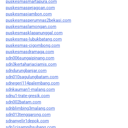
puskesmasmartapura.com
puskesmaspejagoan.com
puskesmasjambon.com
puskesmasperumnas2bekasi.com
puskesmaslamongan.com
puskesmasklapanunggal.com
puskesmas-lubukbatang.com
puskesmas-cigombong.com
puskesmasdramaga.com
sdn006sungaipinang.com
sdn3kertaharjaciamis.com
sdndurungbanjar.com
sdn010sagulungbatam.com
sdnegeri114palembang.com
sdnkauman1-malang.com
sdnu1-trate-gresik.com
sdn002batam.com
sdnblimbing3malang.com
sdn013tenggarong.com
sdnanyelir1depok.com
sdn1cisampihsubang.com