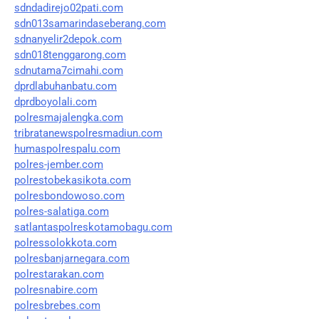
sdndadirejo02pati.com
sdn013samarindaseberang.com
sdnanyelir2depok.com
sdn018tenggarong.com
sdnutama7cimahi.com
dprdlabuhanbatu.com
dprdboyolali.com
polresmajalengka.com
tribratanewspolresmadiun.com
humaspolrespalu.com
polres-jember.com
polrestobekasikota.com
polresbondowoso.com
polres-salatiga.com
satlantaspolreskotamobagu.com
polressolokkota.com
polresbanjarnegara.com
polrestarakan.com
polresnabire.com
polresbrebes.com