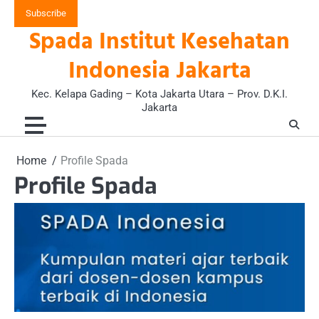
Skip
Subscribe
to
Spada Institut Kesehatan
content
Indonesia Jakarta
Kec. Kelapa Gading – Kota Jakarta Utara – Prov. D.K.I.
Jakarta
Home
Profile Spada
Profile Spada