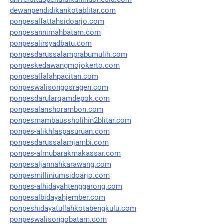
dewanpendidikankotablitar.com
ponpesalfattahsidoarjo.com
ponpesannimahbatam.com
ponpesalirsyadbatu.com
ponpesdarussalamprabumulih.com
ponpeskedawangmojokerto.com
ponpesalfalahpacitan.com
ponpeswalisongosragen.com
ponpesdarularqamdepok.com
ponpesalanshorambon.com
ponpesmambaussholihin2blitar.com
ponpes-alikhlaspasuruan.com
ponpesdarussalamjambi.com
ponpes-almubarakmakassar.com
ponpesaljannahkarawang.com
ponpesmilliniumsidoarjo.com
ponpes-alhidayahtenggarong.com
ponpesalbidayahjember.com
ponpeshidayatullahkotabengkulu.com
ponpeswalisongobatam.com