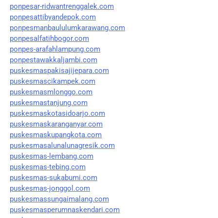
ponpesar-ridwantrenggalek.com
ponpesattibyandepok.com
ponpesmanbaululumkarawang.com
ponpesalfatihbogor.com
ponpes-arafahlampung.com
ponpestawakkaljambi.com
puskesmaspakisajijepara.com
puskesmascikampek.com
puskesmasmlonggo.com
puskesmastanjung.com
puskesmaskotasidoarjo.com
puskesmaskaranganyar.com
puskesmaskupangkota.com
puskesmasalunalunagresik.com
puskesmas-lembang.com
puskesmas-tebing.com
puskesmas-sukabumi.com
puskesmas-jonggol.com
puskesmassungaimalang.com
puskesmasperumnaskendari.com