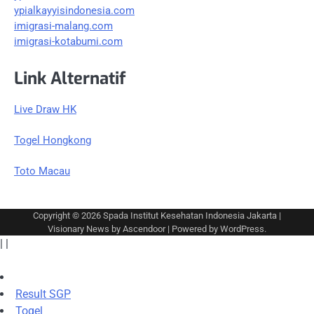
ypialkayyisindonesia.com
imigrasi-malang.com
imigrasi-kotabumi.com
Link Alternatif
Live Draw HK
Togel Hongkong
Toto Macau
Copyright © 2026
Spada Institut Kesehatan Indonesia Jakarta
|
Visionary News by
Ascendoor
| Powered by
WordPress
.
|
|
Result SGP
Togel