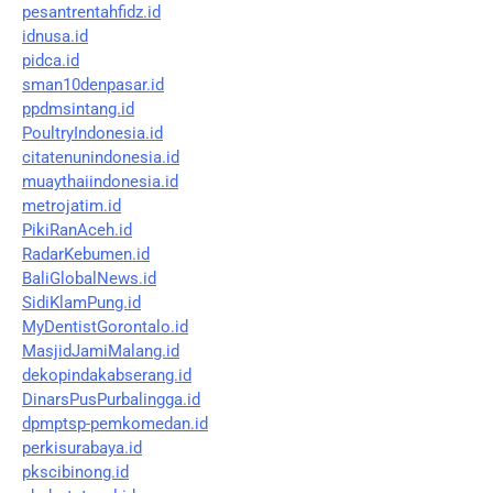
pesantrentahfidz.id
idnusa.id
pidca.id
sman10denpasar.id
ppdmsintang.id
PoultryIndonesia.id
citatenunindonesia.id
muaythaiindonesia.id
metrojatim.id
PikiRanAceh.id
RadarKebumen.id
BaliGlobalNews.id
SidiKlamPung.id
MyDentistGorontalo.id
MasjidJamiMalang.id
dekopindakabserang.id
DinarsPusPurbalingga.id
dpmptsp-pemkomedan.id
perkisurabaya.id
pkscibinong.id