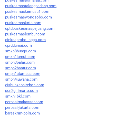
puskesmaspomalaa.com
puskesmastalangpadang.com
puskesmaskemusu1.com
puskesmaswonosobo.com
puskesmaskota.com
uptdpuskesmaspejuang.com
puskesmaslembur.com
dinkesprobolinggo.com
dprddumai.com
smkn8bungo.com
smkn1lumut.com
smpn3palas.com
smpn2bantur.com
smpn1atambua.com
smpn4juwana.com
dishubkabcirebon.com
sdn2girimarto.com
smkn1bkl.com
perbasimakassar.com
perbasi-jakarta.com
bareskrim-polri.com