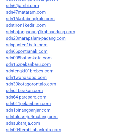
sdn64jambi.com
sdn47mataram.com
sdn16kotabengkulu.com
sdntiron1kediri.com
sdnbojongsoang1kabbandung.com
sdn23marapalam-padang.com
sdnpunten1batu.com
sdn66pontianak.com
sdn008batamkota.com
sdn152pekanbaru.com
sdntengki01brebes.com
sdn1wonosobo.com
sdn30kotagorontalo.com
sdnu1tarakan.com
sdn64-parepare.com
sdn011pekanbaru.com
sdn1pinangbanjar.com
sdntulusrejo4malang.com
sdnsukaraja.com
sdn004tembilahankota.com