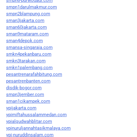
smpn6-purwodadi.com
smpn1darulmakmur.com
smpn2blampung.com
sman3jakarta.com
sman60jakarta.com
sman9mataram.com
sman4depok.com
smansa-singaraja.com
smkn4pekanbaru.com
smkn3tarakan.com
smkn1palembang.com
pesantrenarafahbitung.com
pesantrenbanten.com
disdik-bogor.com
smpn3jember.com
sman1cikampek.com
ypijakarta.com
ypimiftahussalammedan.com
ypialqudwahblitar.com
ypinuruljannahtasikmalaya.com
ypi-nuruddinsalam.com