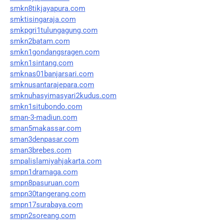
smkn8tikjayapura.com
smktisingaraja.com
smkpgri1tulungagung.com
smkn2batam.com
smkn1gondangsragen.com
smkn1sintang.com
smknas01banjarsari.com
smknusantarajepara.com
smknuhasyimasyari2kudus.com
smkn1situbondo.com
sman-3-madiun.com
sman5makassar.com
sman3denpasar.com
sman3brebes.com
smpalislamiyahjakarta.com
smpn1dramaga.com
smpn8pasuruan.com
smpn30tangerang.com
smpn17surabaya.com
smpn2soreang.com