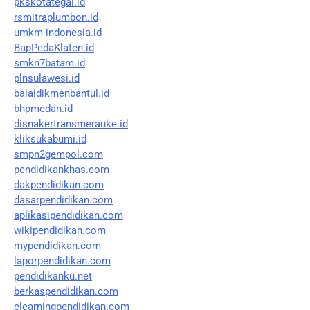
pkskotategal.id
rsmitraplumbon.id
umkm-indonesia.id
BapPedaKlaten.id
smkn7batam.id
plnsulawesi.id
balaidikmenbantul.id
bhpmedan.id
disnakertransmerauke.id
kliksukabumi.id
smpn2gempol.com
pendidikankhas.com
dakpendidikan.com
dasarpendidikan.com
aplikasipendidikan.com
wikipendidikan.com
mypendidikan.com
laporpendidikan.com
pendidikanku.net
berkaspendidikan.com
elearningpendidikan.com