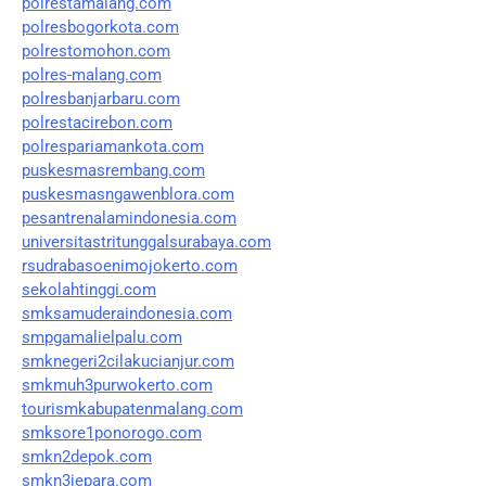
polrestamalang.com
polresbogorkota.com
polrestomohon.com
polres-malang.com
polresbanjarbaru.com
polrestacirebon.com
polrespariamankota.com
puskesmasrembang.com
puskesmasngawenblora.com
pesantrenalamindonesia.com
universitastritunggalsurabaya.com
rsudrabasoenimojokerto.com
sekolahtinggi.com
smksamuderaindonesia.com
smpgamalielpalu.com
smknegeri2cilakucianjur.com
smkmuh3purwokerto.com
tourismkabupatenmalang.com
smksore1ponorogo.com
smkn2depok.com
smkn3jepara.com