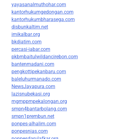
yayasanalmuthohar.com
kantorhukumgedongan.com
kantorhukumbharasega.com
disbunkaltim.net
imikalbar.org
bkdjatim.com
percasi-jabar.com
pkbmbaitulwildancirebon.com
bantenmadani.com
pengkottipekanbaru.com
baleluhurmanado.com
NewsJayapura.com
lazisnubekasi.org
mgmppmpekalongan.org
smpn4bantarbolang.com
smpn1prembun.net
ponpes-alhalim.com
ponpesnias.com
ponpesdarulafkar.org