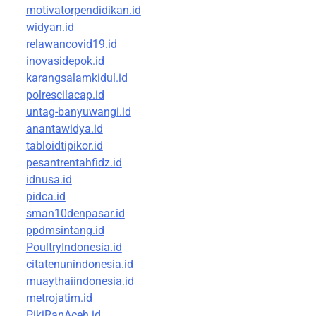
motivatorpendidikan.id
widyan.id
relawancovid19.id
inovasidepok.id
karangsalamkidul.id
polrescilacap.id
untag-banyuwangi.id
anantawidya.id
tabloidtipikor.id
pesantrentahfidz.id
idnusa.id
pidca.id
sman10denpasar.id
ppdmsintang.id
PoultryIndonesia.id
citatenunindonesia.id
muaythaiindonesia.id
metrojatim.id
PikiRanAceh.id