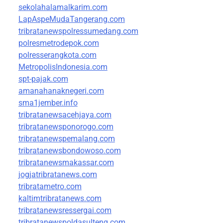
sekolahalamalkarim.com
LapAspeMudaTangerang.com
tribratanewspolressumedang.com
polresmetrodepok.com
polresserangkota.com
MetropolisIndonesia.com
spt-pajak.com
amanahanaknegeri.com
sma1jember.info
tribratanewsacehjaya.com
tribratanewsponorogo.com
tribratanewspemalang.com
tribratanewsbondowoso.com
tribratanewsmakassar.com
jogjatribratanews.com
tribratametro.com
kaltimtribratanews.com
tribratanewsressergai.com
tribratanewspoldasulteng.com