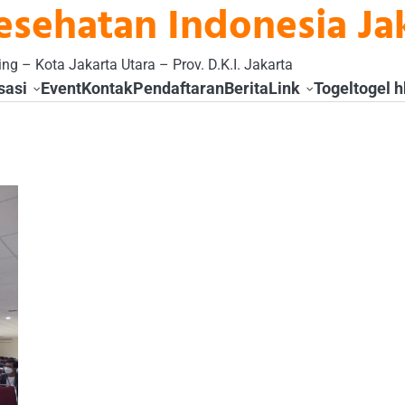
esehatan Indonesia Ja
ng – Kota Jakarta Utara – Prov. D.K.I. Jakarta
sasi
Event
Kontak
Pendaftaran
Berita
Link
Togel
togel h