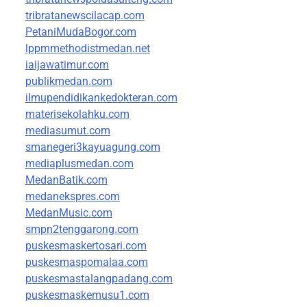
tribratanewscilacap.com
PetaniMudaBogor.com
lppmmethodistmedan.net
iaijawatimur.com
publikmedan.com
ilmupendidikankedokteran.com
materisekolahku.com
mediasumut.com
smanegeri3kayuagung.com
mediaplusmedan.com
MedanBatik.com
medanekspres.com
MedanMusic.com
smpn2tenggarong.com
puskesmaskertosari.com
puskesmaspomalaa.com
puskesmastalangpadang.com
puskesmaskemusu1.com