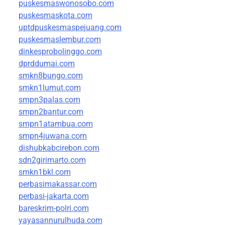
puskesmaswonosobo.com
puskesmaskota.com
uptdpuskesmaspejuang.com
puskesmaslembur.com
dinkesprobolinggo.com
dprddumai.com
smkn8bungo.com
smkn1lumut.com
smpn3palas.com
smpn2bantur.com
smpn1atambua.com
smpn4juwana.com
dishubkabcirebon.com
sdn2girimarto.com
smkn1bkl.com
perbasimakassar.com
perbasi-jakarta.com
bareskrim-polri.com
yayasannurulhuda.com