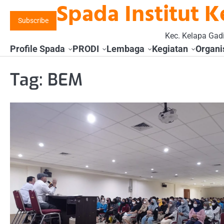
Spada Institut K
Skip
to
Subscribe
content
Kec. Kelapa Gadi
Profile Spada
PRODI
Lembaga
Kegiatan
Organi
Tag:
BEM