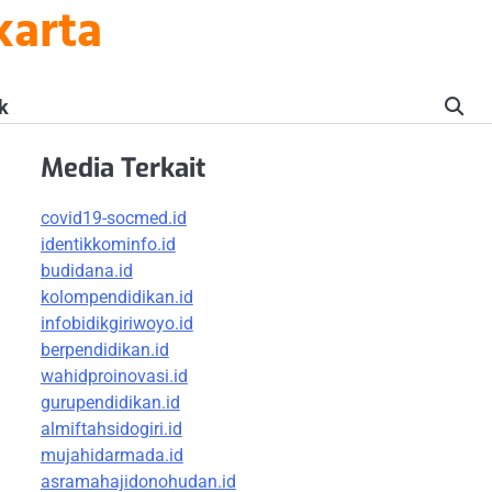
karta
k
Media Terkait
covid19-socmed.id
identikkominfo.id
budidana.id
kolompendidikan.id
infobidikgiriwoyo.id
berpendidikan.id
wahidproinovasi.id
gurupendidikan.id
almiftahsidogiri.id
mujahidarmada.id
asramahajidonohudan.id