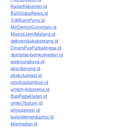
RadarKebumen.id
BaliGlobalNews.id
SidiKlamPung.id
MyDentistGorontalo.id
MasjidJamiMalang.id
dekopindakabserang.id
DinarsPusPurbalingga.id
dpmptsp-pemkomedan.id
perkisurabaya.id
pkscibinong.id
pkskotategal.id
rsmitraplumbon.id
umkm-indonesia.id
BapPedaKlaten.id
smkn7batam.id
plnsulawesi.id
balaidikmenbantul.id
bhpmedan.id