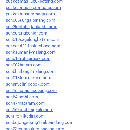
puskesmas-lubukbatang.com
puskesmas-cigombong.com
puskesmasdramaga.com
sdn006sungaipinang.com
sdn3kertaharjaciamis.com
sdndurungbanjar.com
sdn010sagulungbatam.com
sdnegeri114palembang.com
sdnkauman1-malang.com
sdnu1-trate-gresik.com
sdn002batam.com
sdnblimbing3malang.com
sdn013tenggarong.com
sdnanyelir1depok.com
sdn1cisampihsubang.com
sdn64jambi.com
sdn47mataram.com
sdn16kotabengkulu.com
sdntiron1kediri.com
sdnbojongsoang1kabbandung.com
sdn23marapalam-padang.com