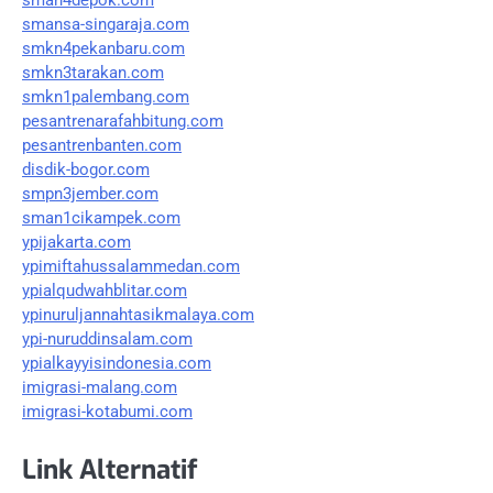
smansa-singaraja.com
smkn4pekanbaru.com
smkn3tarakan.com
smkn1palembang.com
pesantrenarafahbitung.com
pesantrenbanten.com
disdik-bogor.com
smpn3jember.com
sman1cikampek.com
ypijakarta.com
ypimiftahussalammedan.com
ypialqudwahblitar.com
ypinuruljannahtasikmalaya.com
ypi-nuruddinsalam.com
ypialkayyisindonesia.com
imigrasi-malang.com
imigrasi-kotabumi.com
Link Alternatif