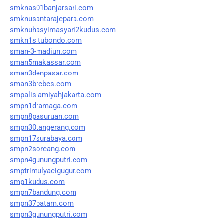
smknas01banjarsari.com
smknusantarajepara.com
smknuhasyimasyari2kudus.com
smkn1situbondo.com
sman-3-madiun.com
sman5makassar.com
sman3denpasar.com
sman3brebes.com
smpalislamiyahjakarta.com
smpn1dramaga.com
smpn8pasuruan.com
smpn30tangerang.com
smpn17surabaya.com
smpn2soreang.com
smpn4gunungputri.com
smptrimulyacigugur.com
smp1kudus.com
smpn7bandung.com
smpn37batam.com
smpn3gunungputri.com