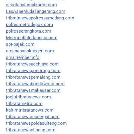
sekolahalamalkarim.com
LapAspeMudaTangerang.com
tribratanewspolressumedang.com
polresmetrodepok.com
polresserangkota.com
MetropolisIndonesia.com
spt-pajak.com
amanahanaknegeri.com
sma1jember.info
tribratanewsacehjaya.com
tribratanewsponorogo.com
tribratanewspemalang.com
tribratanewsbondowoso.com
tribratanewsmakassar.com
jogjatribratanews.com
tribratametro.com
kaltimtribratanews.com
tribratanewsressergai.com
tribratanewspoldasulteng.com
tribratanewscilacap.com