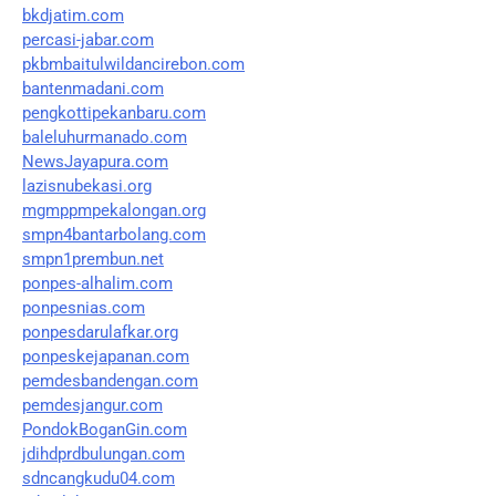
bkdjatim.com
percasi-jabar.com
pkbmbaitulwildancirebon.com
bantenmadani.com
pengkottipekanbaru.com
baleluhurmanado.com
NewsJayapura.com
lazisnubekasi.org
mgmppmpekalongan.org
smpn4bantarbolang.com
smpn1prembun.net
ponpes-alhalim.com
ponpesnias.com
ponpesdarulafkar.org
ponpeskejapanan.com
pemdesbandengan.com
pemdesjangur.com
PondokBoganGin.com
jdihdprdbulungan.com
sdncangkudu04.com