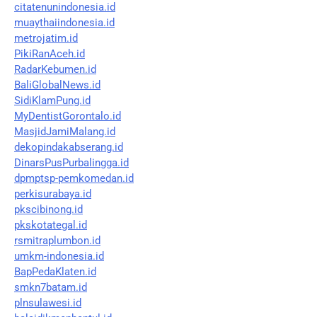
citatenunindonesia.id
muaythaiindonesia.id
metrojatim.id
PikiRanAceh.id
RadarKebumen.id
BaliGlobalNews.id
SidiKlamPung.id
MyDentistGorontalo.id
MasjidJamiMalang.id
dekopindakabserang.id
DinarsPusPurbalingga.id
dpmptsp-pemkomedan.id
perkisurabaya.id
pkscibinong.id
pkskotategal.id
rsmitraplumbon.id
umkm-indonesia.id
BapPedaKlaten.id
smkn7batam.id
plnsulawesi.id