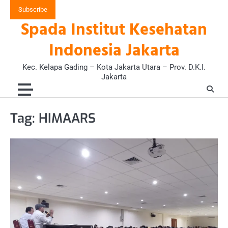
Skip
Subscribe
to
Spada Institut Kesehatan
content
Indonesia Jakarta
Kec. Kelapa Gading – Kota Jakarta Utara – Prov. D.K.I.
Jakarta
Tag:
HIMAARS