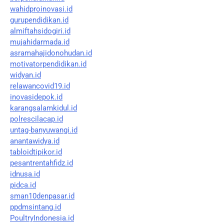
wahidproinovasi.id
gurupendidikan.id
almiftahsidogiri.id
mujahidarmada.id
asramahajidonohudan.id
motivatorpendidikan.id
widyan.id
relawancovid19.id
inovasidepok.id
karangsalamkidul.id
polrescilacap.id
untag-banyuwangi.id
anantawidya.id
tabloidtipikor.id
pesantrentahfidz.id
idnusa.id
pidca.id
sman10denpasar.id
ppdmsintang.id
PoultryIndonesia.id