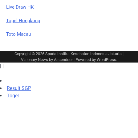
Live Draw HK
Togel Hongkong
Toto Macau
Copyright © 2026
Spada Institut Kesehatan Indonesia Jakarta
|
Visionary News by
Ascendoor
| Powered by
WordPress
.
|
|
Result SGP
Togel