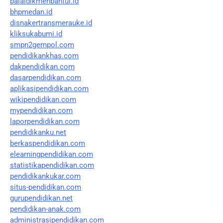
balaidikmenbantul.id
bhpmedan.id
disnakertransmerauke.id
kliksukabumi.id
smpn2gempol.com
pendidikankhas.com
dakpendidikan.com
dasarpendidikan.com
aplikasipendidikan.com
wikipendidikan.com
mypendidikan.com
laporpendidikan.com
pendidikanku.net
berkaspendidikan.com
elearningpendidikan.com
statistikapendidikan.com
pendidikankukar.com
situs-pendidikan.com
gurupendidikan.net
pendidikan-anak.com
administrasipendidikan.com