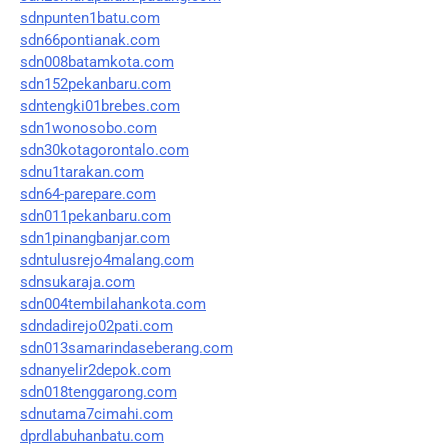
sdnpunten1batu.com
sdn66pontianak.com
sdn008batamkota.com
sdn152pekanbaru.com
sdntengki01brebes.com
sdn1wonosobo.com
sdn30kotagorontalo.com
sdnu1tarakan.com
sdn64-parepare.com
sdn011pekanbaru.com
sdn1pinangbanjar.com
sdntulusrejo4malang.com
sdnsukaraja.com
sdn004tembilahankota.com
sdndadirejo02pati.com
sdn013samarindaseberang.com
sdnanyelir2depok.com
sdn018tenggarong.com
sdnutama7cimahi.com
dprdlabuhanbatu.com