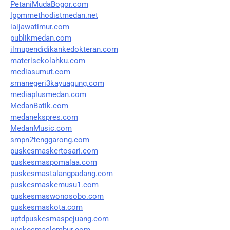
PetaniMudaBogor.com
lppmmethodistmedan.net
iaijawatimur.com
publikmedan.com
ilmupendidikankedokteran.com
materisekolahku.com
mediasumut.com
smanegeri3kayuagung.com
mediaplusmedan.com
MedanBatik.com
medanekspres.com
MedanMusic.com
smpn2tenggarong.com
puskesmaskertosari.com
puskesmaspomalaa.com
puskesmastalangpadang.com
puskesmaskemusu1.com
puskesmaswonosobo.com
puskesmaskota.com
uptdpuskesmaspejuang.com
puskesmaslembur.com