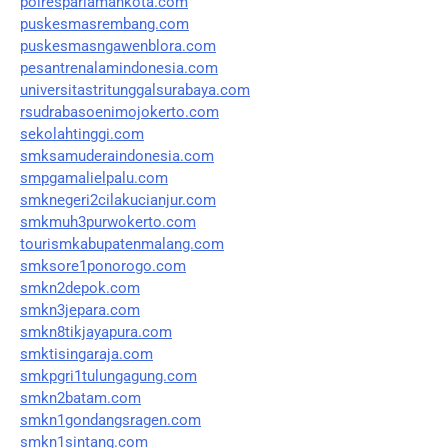
polrespariamankota.com
puskesmasrembang.com
puskesmasngawenblora.com
pesantrenalamindonesia.com
universitastritunggalsurabaya.com
rsudrabasoenimojokerto.com
sekolahtinggi.com
smksamuderaindonesia.com
smpgamalielpalu.com
smknegeri2cilakucianjur.com
smkmuh3purwokerto.com
tourismkabupatenmalang.com
smksore1ponorogo.com
smkn2depok.com
smkn3jepara.com
smkn8tikjayapura.com
smktisingaraja.com
smkpgri1tulungagung.com
smkn2batam.com
smkn1gondangsragen.com
smkn1sintang.com