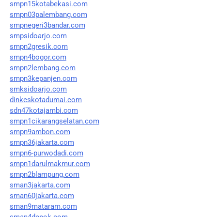
smpn15kotabekasi.com
smpn03palembang.com
smpnegeri3bandar.com
smpsidoarjo.com
smpn2gresik.com
smpn4bogor.com
smpn2lembang.com
smpn3kepanjen.com
smksidoarjo.com
dinkeskotadumai.com
sdn47kotajambi.com
smpn1cikarangselatan.com
smpn9ambon.com
smpn36jakarta.com
smpn6-purwodadi.com
smpn1darulmakmur.com
smpn2blampung.com
sman3jakarta.com
sman60jakarta.com
sman9mataram.com
sman4depok.com