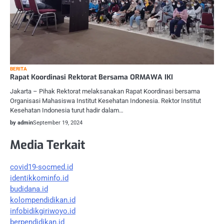
BERITA
Rapat Koordinasi Rektorat Bersama ORMAWA IKI
Jakarta – Pihak Rektorat melaksanakan Rapat Koordinasi bersama
Organisasi Mahasiswa Institut Kesehatan Indonesia. Rektor Institut
Kesehatan Indonesia turut hadir dalam…
by admin
September 19, 2024
Media Terkait
covid19-socmed.id
identikkominfo.id
budidana.id
kolompendidikan.id
infobidikgiriwoyo.id
berpendidikan.id