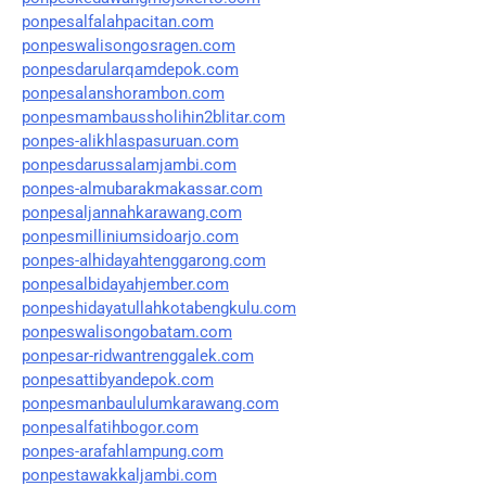
ponpesalfalahpacitan.com
ponpeswalisongosragen.com
ponpesdarularqamdepok.com
ponpesalanshorambon.com
ponpesmambaussholihin2blitar.com
ponpes-alikhlaspasuruan.com
ponpesdarussalamjambi.com
ponpes-almubarakmakassar.com
ponpesaljannahkarawang.com
ponpesmilliniumsidoarjo.com
ponpes-alhidayahtenggarong.com
ponpesalbidayahjember.com
ponpeshidayatullahkotabengkulu.com
ponpeswalisongobatam.com
ponpesar-ridwantrenggalek.com
ponpesattibyandepok.com
ponpesmanbaululumkarawang.com
ponpesalfatihbogor.com
ponpes-arafahlampung.com
ponpestawakkaljambi.com