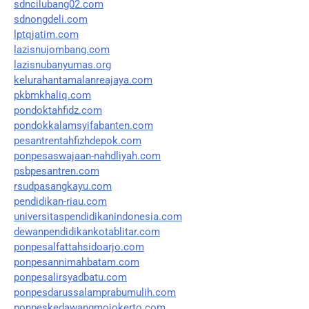
sdncilubang02.com
sdnongdeli.com
lptqjatim.com
lazisnujombang.com
lazisnubanyumas.org
kelurahantamalanreajaya.com
pkbmkhaliq.com
pondoktahfidz.com
pondokkalamsyifabanten.com
pesantrentahfizhdepok.com
ponpesaswajaan-nahdliyah.com
psbpesantren.com
rsudpasangkayu.com
pendidikan-riau.com
universitaspendidikanindonesia.com
dewanpendidikankotablitar.com
ponpesalfattahsidoarjo.com
ponpesannimahbatam.com
ponpesalirsyadbatu.com
ponpesdarussalamprabumulih.com
ponpeskedawangmojokerto.com