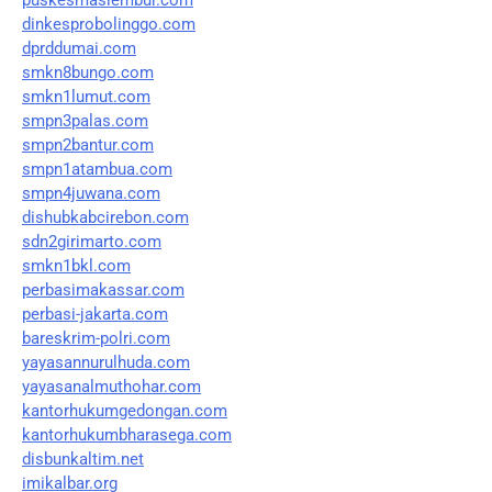
dinkesprobolinggo.com
dprddumai.com
smkn8bungo.com
smkn1lumut.com
smpn3palas.com
smpn2bantur.com
smpn1atambua.com
smpn4juwana.com
dishubkabcirebon.com
sdn2girimarto.com
smkn1bkl.com
perbasimakassar.com
perbasi-jakarta.com
bareskrim-polri.com
yayasannurulhuda.com
yayasanalmuthohar.com
kantorhukumgedongan.com
kantorhukumbharasega.com
disbunkaltim.net
imikalbar.org