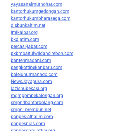
yayasanalmuthohar.com
kantorhukumgedongan.com
kantorhukumbharasega.com
disbunkaltim.net
imikalbar.org
bkdjatim.com
percasi-jabar.com
pkbmbaitulwildancirebon.com
bantenmadani.com
pengkottipekanbaru.com
baleluhurmanado.com
NewsJayapura.com
lazisnubekasi.org
mgmppmpekalongan.org
smpn4bantarbolang.com
smpn1prembun.net
ponpes-alhalim.com
ponpesnias.com
ponpesdarulafkar.org