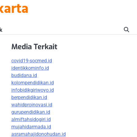
karta
k
Media Terkait
covid19-socmed.id
identikkominfo.id
budidana.id
kolompendidikan.id
infobidikgiriwoyo.id
berpendidikan.id
wahidproinovasi.id
gurupendidikan.id
almiftahsidogiri.id
mujahidarmada.id
asramahajidonohudan.id