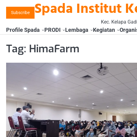
Spada Institut K
Skip
to
Subscribe
content
Kec. Kelapa Gadi
Profile Spada
PRODI
Lembaga
Kegiatan
Organi
Tag:
HimaFarm