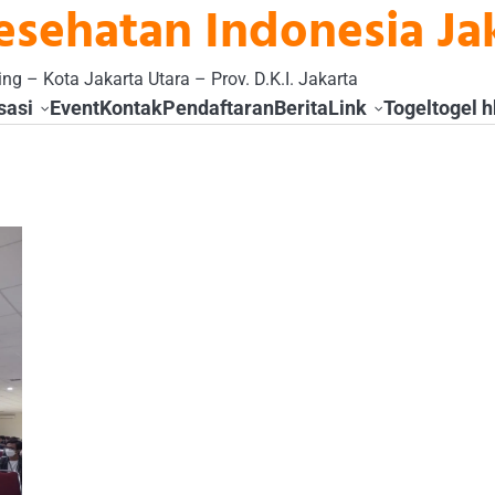
esehatan Indonesia Ja
ng – Kota Jakarta Utara – Prov. D.K.I. Jakarta
sasi
Event
Kontak
Pendaftaran
Berita
Link
Togel
togel h