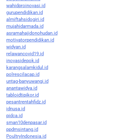
wahidproinovasi.id
gurupendidikan.id
almiftahsidogiri.id
mujahidarmada.id
asramahajidonohudan.id
motivatorpendidikan.id
widyan.id
relawancovid19.id
inovasidepok.id
karangsalamkidul.id
polrescilacap.id
untag-banyuwangi.id
anantawidya.id
tabloidtipikor.id
pesantrentahfidz.id
idnusa.id
pidca.id
sman10denpasar.id
ppdmsintang.id
PoultryIndonesia.id