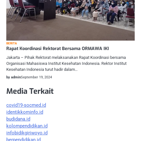
BERITA
Rapat Koordinasi Rektorat Bersama ORMAWA IKI
Jakarta – Pihak Rektorat melaksanakan Rapat Koordinasi bersama
Organisasi Mahasiswa Institut Kesehatan Indonesia. Rektor Institut
Kesehatan Indonesia turut hadir dalam…
by admin
September 19, 2024
Media Terkait
covid19-socmed.id
identikkominfo.id
budidana.id
kolompendidikan.id
infobidikgiriwoyo.id
berpendidikan.id