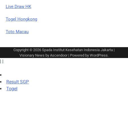
Live Draw HK
Togel Hongkong
Toto Macau
Copyright © 2026
Spada Institut Kesehatan Indonesia Jakarta
|
Visionary News by
Ascendoor
| Powered by
WordPress
.
|
|
Result SGP
Togel