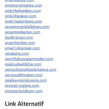
smansa-singaraja.com
smkn4pekanbaru.com
smkn3tarakan.com
smkn1palembang.com
pesantrenarafahbitung.com
pesantrenbanten.com
disdik-bogor.com
smpn3jember.com
sman1cikampek.com
ypijakarta.com
ypimiftahussalammedan.com
ypialqudwahblitar.com
ypinuruljannahtasikmalaya.com
ypi-nuruddinsalam.com
ypialkayyisindonesia.com
imigrasi-malang.com
imigrasi-kotabumi.com
Link Alternatif