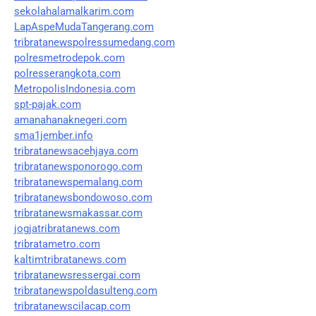
sekolahalamalkarim.com
LapAspeMudaTangerang.com
tribratanewspolressumedang.com
polresmetrodepok.com
polresserangkota.com
MetropolisIndonesia.com
spt-pajak.com
amanahanaknegeri.com
sma1jember.info
tribratanewsacehjaya.com
tribratanewsponorogo.com
tribratanewspemalang.com
tribratanewsbondowoso.com
tribratanewsmakassar.com
jogjatribratanews.com
tribratametro.com
kaltimtribratanews.com
tribratanewsressergai.com
tribratanewspoldasulteng.com
tribratanewscilacap.com