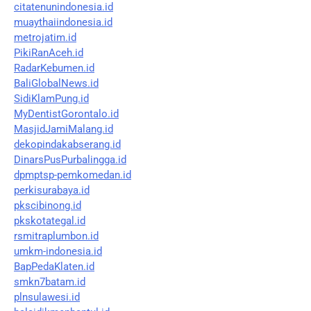
citatenunindonesia.id
muaythaiindonesia.id
metrojatim.id
PikiRanAceh.id
RadarKebumen.id
BaliGlobalNews.id
SidiKlamPung.id
MyDentistGorontalo.id
MasjidJamiMalang.id
dekopindakabserang.id
DinarsPusPurbalingga.id
dpmptsp-pemkomedan.id
perkisurabaya.id
pkscibinong.id
pkskotategal.id
rsmitraplumbon.id
umkm-indonesia.id
BapPedaKlaten.id
smkn7batam.id
plnsulawesi.id