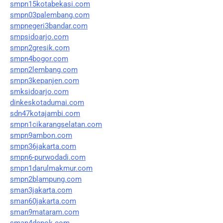
smpn15kotabekasi.com
smpn03palembang.com
smpnegeri3bandar.com
smpsidoarjo.com
smpn2gresik.com
smpn4bogor.com
smpn2lembang.com
smpn3kepanjen.com
smksidoarjo.com
dinkeskotadumai.com
sdn47kotajambi.com
smpn1cikarangselatan.com
smpn9ambon.com
smpn36jakarta.com
smpn6-purwodadi.com
smpn1darulmakmur.com
smpn2blampung.com
sman3jakarta.com
sman60jakarta.com
sman9mataram.com
sman4depok.com