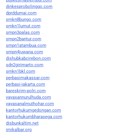
dinkesprobolinggo.com
dprddumai.com
smkn8bungo.com
smkn1lumut.com
smpn3palas.com
smpn2bantur.com
smpn1atambua.com
smpn4juwana.com
dishubkabcirebon.com
sdn2girimarto.com
smkn1bkl.com
perbasimakassar.com
perbasi-jakarta.com
bareskrim-polri.com
yayasannurulhuda.com
yayasanalmuthohar.com
kantorhukumgedongan.com
kantorhukumbharasega.com
disbunkaltim.net
imikalbar.org