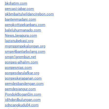
bkdjatim.com
percasi-jabar.com
pkbmbaitulwildancirebon.com
bantenmadani.com
pengkottipekanbaru.com
baleluhurmanado.com
NewsJayapura.com
lazisnubekasi.org
mgmppmpekalongan.org
smpn4bantarbolang.com
smpn1prembun.net
ponpes-alhalim.com
ponpesnias.com
ponpesdarulafkar.org
ponpeskejapanan.com
pemdesbandengan.com
pemdesjangur.com
PondokBoganGin.com
jdihdprdbulungan.com
sdncangkudu04.com