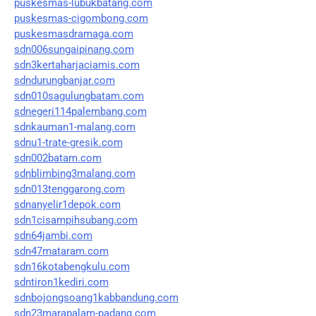
puskesmas-lubukbatang.com
puskesmas-cigombong.com
puskesmasdramaga.com
sdn006sungaipinang.com
sdn3kertaharjaciamis.com
sdndurungbanjar.com
sdn010sagulungbatam.com
sdnegeri114palembang.com
sdnkauman1-malang.com
sdnu1-trate-gresik.com
sdn002batam.com
sdnblimbing3malang.com
sdn013tenggarong.com
sdnanyelir1depok.com
sdn1cisampihsubang.com
sdn64jambi.com
sdn47mataram.com
sdn16kotabengkulu.com
sdntiron1kediri.com
sdnbojongsoang1kabbandung.com
sdn23marapalam-padang.com