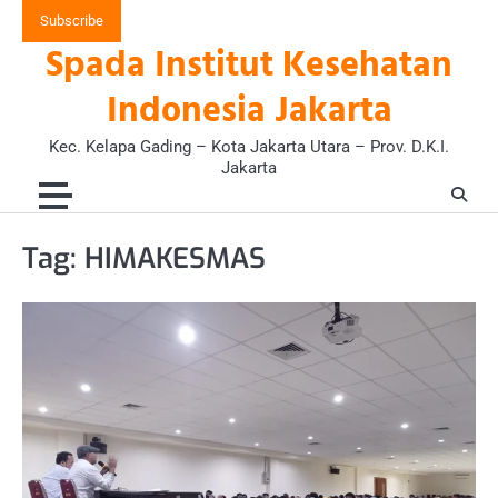
Skip
Subscribe
to
Spada Institut Kesehatan
content
Indonesia Jakarta
Kec. Kelapa Gading – Kota Jakarta Utara – Prov. D.K.I.
Jakarta
Tag:
HIMAKESMAS