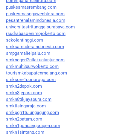
polrespariamankota.com
puskesmasrembang.com
puskesmasngawenblora.com
pesantrenalamindonesia.com
universitastritunggalsurabaya.com
rsudrabasoenimojokerto.com
sekolahtinggi.com
smksamuderaindonesia.com
smpgamalielpalu.com
smknegeri2cilakucianjur.com
smkmuh3purwokerto.com
tourismkabupatenmalang.com
smksore1ponorogo.com
smkn2depok.com
smkn3jepara.com
smkn8tikjayapura.com
smktisingaraja.com
smkpgri1tulungagung.com
smkn2batam.com
smkn1gondangsragen.com
smkn1sintang.com