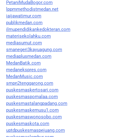
PetaniMudaBogor.com
lppmmethodistmedan.net
iaijawatimur.com
publikmedan.com
ilmupendidikankedokteran.com
materisekolahku.com
mediasumut.com
smanegeri3kayuagung.com
mediaplusmedan.com
MedanBatik.com
medanekspres.com
MedanMusic.com
smpn2tenggarong.com
puskesmaskertosari.com
puskesmaspomalaa.com
puskesmastalangpadang.com
puskesmaskemusu1.com
puskesmaswonosobo.com
puskesmaskota.com
uptdpuskesmaspejuang.com
puskesmaslembur.com