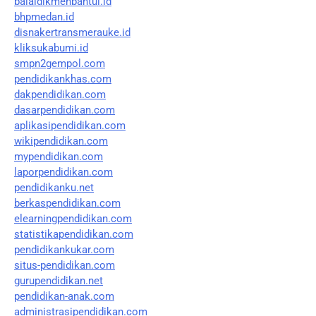
balaidikmenbantul.id
bhpmedan.id
disnakertransmerauke.id
kliksukabumi.id
smpn2gempol.com
pendidikankhas.com
dakpendidikan.com
dasarpendidikan.com
aplikasipendidikan.com
wikipendidikan.com
mypendidikan.com
laporpendidikan.com
pendidikanku.net
berkaspendidikan.com
elearningpendidikan.com
statistikapendidikan.com
pendidikankukar.com
situs-pendidikan.com
gurupendidikan.net
pendidikan-anak.com
administrasipendidikan.com