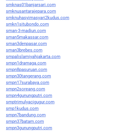
smknas01banjarsari.com
smknusantarajepara.com
smknuhasyimasyari2kudus.com
smkn1situbondo.com
sman-3-madiun.com
sman5makassar.com
sman3denpasar.com
sman3brebes.com
smpalislamiyahjakarta.com
smpn1dramaga.com
smpn8pasuruan.com
smpn30tangerang.com
smpn17surabaya.com
smpn2soreang.com
smpn4gunungputri.com
smptrimulyacigugur.com
smp1kudus.com
smpn7bandung.com
smpn37batam.com
smpn3gunungputri.com