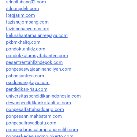
sdncilubang02.com
sdnongdeli.com
lptqjatim.com
lazisnujombang.com
lazisnubanyumas.org
kelurahantamalanreajaya.com
pkbmkhaliq.com
pondoktahfidz.com
pondokkalamsyifabanten.com
pesantrentahfizhdepok.com
ponpesaswajaan-nahdliyah.com
psbpesantren.com
rsudpasangkayu.com
pendidikan-riau.com
universitaspendidikanindonesia.com
dewanpendidikankotablitar.com
ponpesalfattahsidoarjo.com
ponpesannimahbatam.com
ponpesalirsyadbatu.com
ponpesdarussalamprabumulih.com
ponpeskedawangmojokerto.com