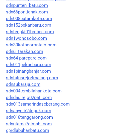
sdnpunten1batu.com
sdn66pontianak.com
sdn008batamkota.com
sdn152pekanbaru.com
sdntengki01brebes.com
sdn1wonosobo.com
sdn30kotagorontalo.com
sdnu1tarakan.com
sdn64-parepare.com
sdn011pekanbaru.com
sdn1pinangbanjar.com
sdntulusrejo4malang.com
sdnsukaraja.com
sdn004tembilahankota.com
sdndadirejo02pati.com
sdn013samarindaseberang.com
sdnanyelir2depok.com
sdn018tenggarong.com
sdnutama7cimahi.com
dprdlabuhanbatu.com