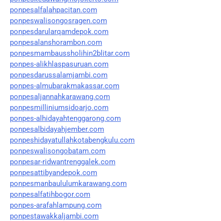
ponpesalfalahpacitan.com
ponpeswalisongosragen.com
ponpesdarularqamdepok.com
ponpesalanshorambon.com
ponpesmambaussholihin2blitar.com
ponpes-alikhlaspasuruan.com
ponpesdarussalamjambi.com
ponpes-almubarakmakassar.com
ponpesaljannahkarawang.com
ponpesmilliniumsidoarjo.com
ponpes-alhidayahtenggarong.com
ponpesalbidayahjember.com
ponpeshidayatullahkotabengkulu.com
ponpeswalisongobatam.com
ponpesar-ridwantrenggalek.com
ponpesattibyandepok.com
ponpesmanbaululumkarawang.com
ponpesalfatihbogor.com
ponpes-arafahlampung.com
ponpestawakkaljambi.com