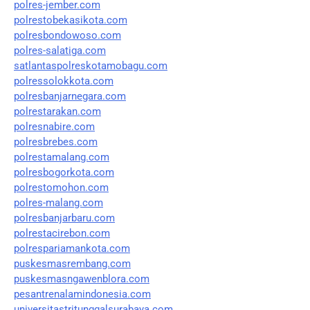
polres-jember.com
polrestobekasikota.com
polresbondowoso.com
polres-salatiga.com
satlantaspolreskotamobagu.com
polressolokkota.com
polresbanjarnegara.com
polrestarakan.com
polresnabire.com
polresbrebes.com
polrestamalang.com
polresbogorkota.com
polrestomohon.com
polres-malang.com
polresbanjarbaru.com
polrestacirebon.com
polrespariamankota.com
puskesmasrembang.com
puskesmasngawenblora.com
pesantrenalamindonesia.com
universitastritunggalsurabaya.com