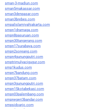
sman-3-madiun.com
sman5makassar.com
sman3denpasar.com
sman3brebes.com
smpalislamiyahjakarta.com
smpn1dramaga.com
smpn8pasuruan.com
smpn30tangerang.com
smpn17surabaya.com
smpn2soreang.com
smpn4gunungputri.com
smptrimulyacigugur.com
smp1kudus.com
smpn7bandung.com
smpn37batam.com
smpn3gunungputri.com
smpn15kotabekasi.com
smpn03palembang.com
smpnegeri3bandar.com
smpsidoarjo.com