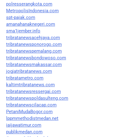
polresserangkota.com
MetropolisIndonesia.com
spt-pajak.com
amanahanaknegeri.com
sma1jember.info
tribratanewsacehjaya.com
tribratanewsponorogo.com
tribratanewspemalang.com
tribratanewsbondowoso.com
tribratanewsmakassar.com
jogjatribratanews.com
tribratametro.com
kaltimtribratanews.com
tribratanewsressergai.com
tribratanewspoldasulteng.com
tribratanewscilacap.com
PetaniMudaBogor.com
lppmmethodistmedan.net
iaijawatimur.com
publikmedan.com