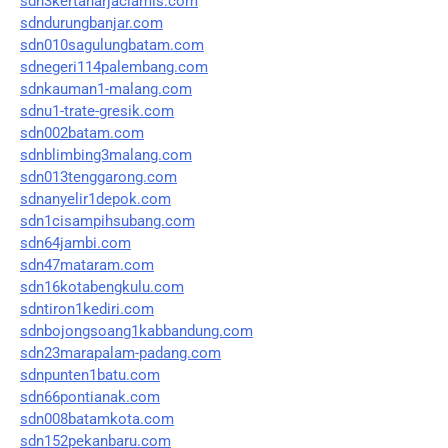
sdn3kertaharjaciamis.com
sdndurungbanjar.com
sdn010sagulungbatam.com
sdnegeri114palembang.com
sdnkauman1-malang.com
sdnu1-trate-gresik.com
sdn002batam.com
sdnblimbing3malang.com
sdn013tenggarong.com
sdnanyelir1depok.com
sdn1cisampihsubang.com
sdn64jambi.com
sdn47mataram.com
sdn16kotabengkulu.com
sdntiron1kediri.com
sdnbojongsoang1kabbandung.com
sdn23marapalam-padang.com
sdnpunten1batu.com
sdn66pontianak.com
sdn008batamkota.com
sdn152pekanbaru.com