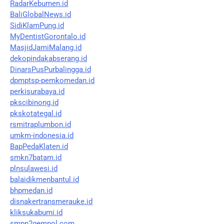
RadarKebumen.id
BaliGlobalNews.id
SidiKlamPung.id
MyDentistGorontalo.id
MasjidJamiMalang.id
dekopindakabserang.id
DinarsPusPurbalingga.id
dpmptsp-pemkomedan.id
perkisurabaya.id
pkscibinong.id
pkskotategal.id
rsmitraplumbon.id
umkm-indonesia.id
BapPedaKlaten.id
smkn7batam.id
plnsulawesi.id
balaidikmenbantul.id
bhpmedan.id
disnakertransmerauke.id
kliksukabumi.id
smpn2gempol.com