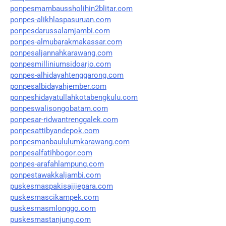
ponpesmambaussholihin2blitar.com
ponpes-alikhlaspasuruan.com
ponpesdarussalamjambi.com
ponpes-almubarakmakassar.com
ponpesaljannahkarawang.com
ponpesmilliniumsidoarjo.com
ponpes-alhidayahtenggarong.com
ponpesalbidayahjember.com
ponpeshidayatullahkotabengkulu.com
ponpeswalisongobatam.com
ponpesar-ridwantrenggalek.com
ponpesattibyandepok.com
ponpesmanbaululumkarawang.com
ponpesalfatihbogor.com
ponpes-arafahlampung.com
ponpestawakkaljambi.com
puskesmaspakisajijepara.com
puskesmascikampek.com
puskesmasmlonggo.com
puskesmastanjung.com