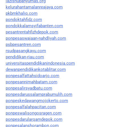
lazisnubanyumas.org
kelurahantamalanreajaya.com
pkbmkhaliq.com
pondoktahfidz.com
pondokkalamsyifabanten.com
pesantrentahfizhdepok.com
ponpesaswajaan-nahdliyah.com
psbpesantren.com
rsudpasangkayu.com
pendidikan-riau.com
universitaspendidikanindonesia.com
dewanpendidikankotablitar.com
ponpesalfattahsidoarjo.com
ponpesannimahbatam.com
ponpesalirsyadbatu.com
ponpesdarussalamprabumulih.com
ponpeskedawangmojokerto.com
ponpesalfalahpacitan.com
ponpeswalisongosragen.com
ponpesdarularqamdepok.com
ponpesalanshorambon.com