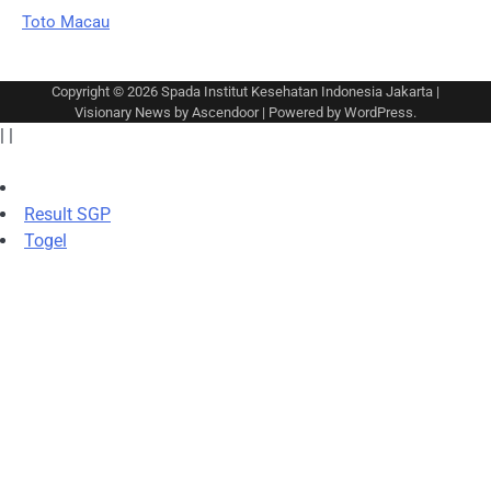
Toto Macau
Copyright © 2026
Spada Institut Kesehatan Indonesia Jakarta
|
Visionary News by
Ascendoor
| Powered by
WordPress
.
|
|
Result SGP
Togel