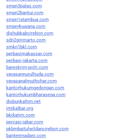
smpn3palas.com
smpn2bantur.com
smpn1atambua.com
smpn4juwana.com
dishubkabcirebon.com
sdn2girimarto.com
smkn1bkl.com
perbasimakassar.com
perbasi-jakarta.com
bareskrim-polri.com
yayasannurulhuda.com
yayasanalmuthohar.com
kantorhukumgedongan.com
kantorhukumbharasega.com
disbunkaltim.net
imikalbar.org
bkdjatim.com
percasi-jabar.com
pkbmbaitulwildancirebon.com
bantenmadani.com