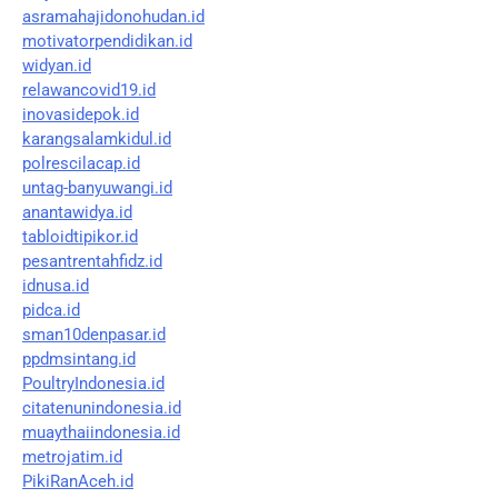
asramahajidonohudan.id
motivatorpendidikan.id
widyan.id
relawancovid19.id
inovasidepok.id
karangsalamkidul.id
polrescilacap.id
untag-banyuwangi.id
anantawidya.id
tabloidtipikor.id
pesantrentahfidz.id
idnusa.id
pidca.id
sman10denpasar.id
ppdmsintang.id
PoultryIndonesia.id
citatenunindonesia.id
muaythaiindonesia.id
metrojatim.id
PikiRanAceh.id