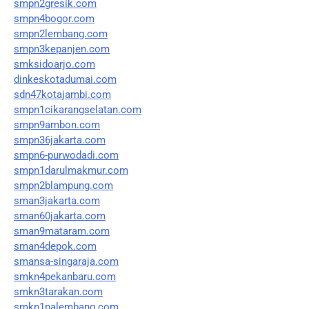
smpn2gresik.com
smpn4bogor.com
smpn2lembang.com
smpn3kepanjen.com
smksidoarjo.com
dinkeskotadumai.com
sdn47kotajambi.com
smpn1cikarangselatan.com
smpn9ambon.com
smpn36jakarta.com
smpn6-purwodadi.com
smpn1darulmakmur.com
smpn2blampung.com
sman3jakarta.com
sman60jakarta.com
sman9mataram.com
sman4depok.com
smansa-singaraja.com
smkn4pekanbaru.com
smkn3tarakan.com
smkn1palembang.com