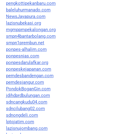
pengkottipekanbaru.com
baleluhurmanado.com
NewsJayapura.com
lazisnubekasi.org
mgmppmpekalongan.org
smpn4bantarbolang.com
smpn1prembun.net
ponpes-alhalim.com
ponpesnias.com
ponpesdarulafkar.org
ponpeskejapanan.com
pemdesbandengan.com
pemdesjangur.com
PondokBoganGin.com
jdihdprdbulungan.com
sdncangkudu04.com
sdncilubang02.com
sdnongdeli.com
lptqjatim.com
lazisnujombang.com