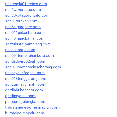
sdntengki01brebes.com
sdn1wonosobo.com
sdn30kotagorontalo.com
sdnu1tarakan.com
sdn64-parepare.com
sdn011pekanbaru.com
sdn1pinangbanjar.com
sdntulusrejo4malang.com
sdnsukaraja.com
sdn004tembilahankota.com
sdndadirejo02pati.com
sdn013samarindaseberang.com
sdnanyelir2depok.com
sdn018tenggarong.com
sdnutama7cimahi.com
dprdlabuhanbatu.com
dprdboyolali.com
polresmajalengka.com
tribratanewspolresmadiun.com
humaspolrespalu.com