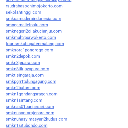
rsudrabasoenimojokerto.com
sekolahtinggi.com
smksamuderaindonesia.com
smpgamalielpalu.com
smknegeri2cilakucianjur.com
smkmuh3purwokerto.com
tourismkabupatenmalang.com
smksore1ponorogo.com
smkn2depok.com
smkn3jepara.com
smkn8tikjayapura.com
smktisingaraja.com
smkpgri1tulungagung.com
smkn2batam.com
smkn1gondangsragen.com
smkn1sintang.com
smknas01banjarsari.com
smknusantarajepara.com
smknuhasyimasyari2kudus.com
smkn1situbondo.com