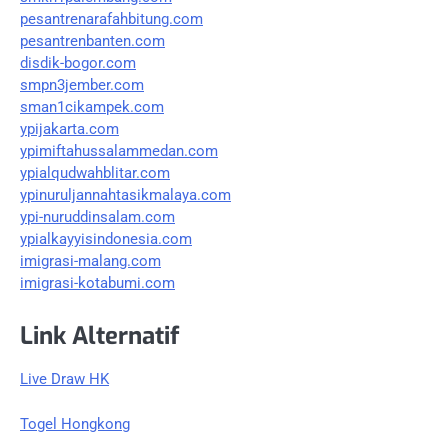
pesantrenarafahbitung.com
pesantrenbanten.com
disdik-bogor.com
smpn3jember.com
sman1cikampek.com
ypijakarta.com
ypimiftahussalammedan.com
ypialqudwahblitar.com
ypinuruljannahtasikmalaya.com
ypi-nuruddinsalam.com
ypialkayyisindonesia.com
imigrasi-malang.com
imigrasi-kotabumi.com
Link Alternatif
Live Draw HK
Togel Hongkong