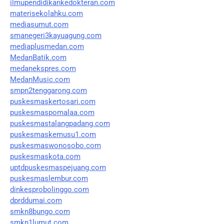
ilmupendidikankedokteran.com
materisekolahku.com
mediasumut.com
smanegeri3kayuagung.com
mediaplusmedan.com
MedanBatik.com
medanekspres.com
MedanMusic.com
smpn2tenggarong.com
puskesmaskertosari.com
puskesmaspomalaa.com
puskesmastalangpadang.com
puskesmaskemusu1.com
puskesmaswonosobo.com
puskesmaskota.com
uptdpuskesmaspejuang.com
puskesmaslembur.com
dinkesprobolinggo.com
dprddumai.com
smkn8bungo.com
smkn1lumut.com