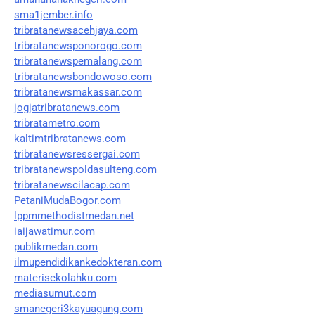
sma1jember.info
tribratanewsacehjaya.com
tribratanewsponorogo.com
tribratanewspemalang.com
tribratanewsbondowoso.com
tribratanewsmakassar.com
jogjatribratanews.com
tribratametro.com
kaltimtribratanews.com
tribratanewsressergai.com
tribratanewspoldasulteng.com
tribratanewscilacap.com
PetaniMudaBogor.com
lppmmethodistmedan.net
iaijawatimur.com
publikmedan.com
ilmupendidikankedokteran.com
materisekolahku.com
mediasumut.com
smanegeri3kayuagung.com