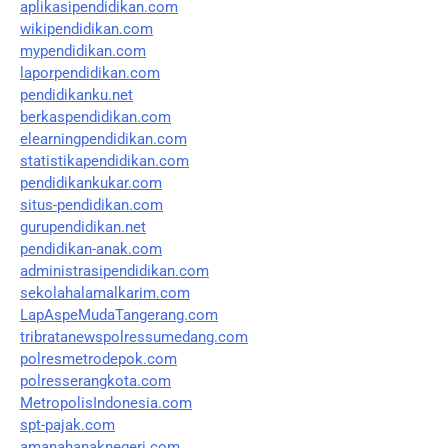
aplikasipendidikan.com
wikipendidikan.com
mypendidikan.com
laporpendidikan.com
pendidikanku.net
berkaspendidikan.com
elearningpendidikan.com
statistikapendidikan.com
pendidikankukar.com
situs-pendidikan.com
gurupendidikan.net
pendidikan-anak.com
administrasipendidikan.com
sekolahalamalkarim.com
LapAspeMudaTangerang.com
tribratanewspolressumedang.com
polresmetrodepok.com
polresserangkota.com
MetropolisIndonesia.com
spt-pajak.com
amanahanaknegeri.com