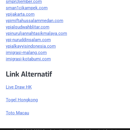
smpn3jember.com
sman1cikampek.com
ypijakarta.com
ypimiftahussalammedan.com
ypialqudwahblitar.com
ypinuruljannahtasikmalaya.com
ypi-nuruddinsalam.com
ypialkayyisindonesia.com
imigrasi-malang.com
imigrasi-kotabumi.com
Link Alternatif
Live Draw HK
Togel Hongkong
Toto Macau