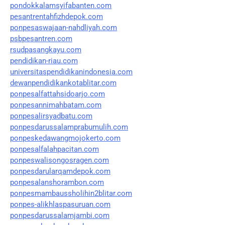
pondokkalamsyifabanten.com
pesantrentahfizhdepok.com
ponpesaswajaan-nahdliyah.com
psbpesantren.com
rsudpasangkayu.com
pendidikan-riau.com
universitaspendidikanindonesia.com
dewanpendidikankotablitar.com
ponpesalfattahsidoarjo.com
ponpesannimahbatam.com
ponpesalirsyadbatu.com
ponpesdarussalamprabumulih.com
ponpeskedawangmojokerto.com
ponpesalfalahpacitan.com
ponpeswalisongosragen.com
ponpesdarularqamdepok.com
ponpesalanshorambon.com
ponpesmambaussholihin2blitar.com
ponpes-alikhlaspasuruan.com
ponpesdarussalamjambi.com