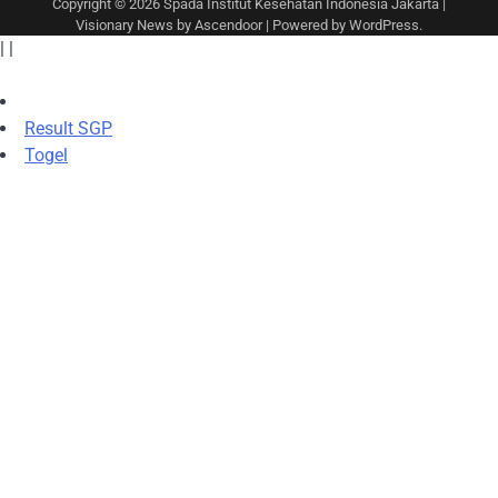
Copyright © 2026
Spada Institut Kesehatan Indonesia Jakarta
|
Visionary News by
Ascendoor
| Powered by
WordPress
.
|
|
Result SGP
Togel