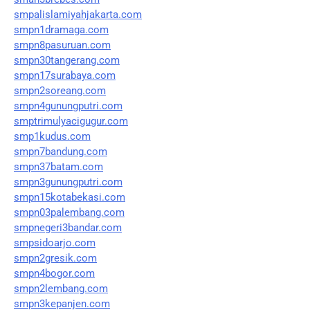
smpalislamiyahjakarta.com
smpn1dramaga.com
smpn8pasuruan.com
smpn30tangerang.com
smpn17surabaya.com
smpn2soreang.com
smpn4gunungputri.com
smptrimulyacigugur.com
smp1kudus.com
smpn7bandung.com
smpn37batam.com
smpn3gunungputri.com
smpn15kotabekasi.com
smpn03palembang.com
smpnegeri3bandar.com
smpsidoarjo.com
smpn2gresik.com
smpn4bogor.com
smpn2lembang.com
smpn3kepanjen.com