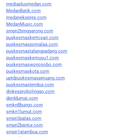
mediaplusmedan.com
MedanBatik.com
medanekspres.com
MedanMusic.com
smpn2tenggarong.com
puskesmaskertosari.com
puskesmaspomalaa.com
puskesmastalangpadang.com
puskesmaskemusu1.com
puskesmaswonosobo.com
puskesmaskota.com
uptdpuskesmaspejuang.com
puskesmaslembur.com
dinkesprobolinggo.com
dprddumai.com
smkn8bungo.com
smkn1lumut.com
smpn3palas.com
smpn2bantur.com
smpn1atambua.com