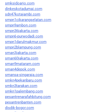
smksidoarjo.com
dinkeskotadumai.com
sdn47kotajambi.com
smpn1cikarangselatan.com
smpn9ambon.com
smpn36jakarta.com
smpn6-purwodadi.com
smpn1darulmakmur.com
smpn2blampung.com
sman3jakarta.com
sman60jakarta.com
sman9mataram.com
sman4depok.com
smansa-singaraja.com
smkn4pekanbaru.com
smkn3tarakan.com
smkn1palembang.com
pesantrenarafahbitung.com
pesantrenbanten.com
disdik-bogor.com