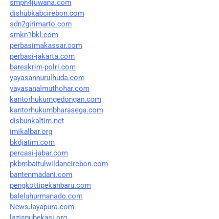
smpn4juwana.com
dishubkabcirebon.com
sdn2girimarto.com
smkn1bkl.com
perbasimakassar.com
perbasi-jakarta.com
bareskrim-polri.com
yayasannurulhuda.com
yayasanalmuthohar.com
kantorhukumgedongan.com
kantorhukumbharasega.com
disbunkaltim.net
imikalbar.org
bkdjatim.com
percasi-jabar.com
pkbmbaitulwildancirebon.com
bantenmadani.com
pengkottipekanbaru.com
baleluhurmanado.com
NewsJayapura.com
lazisnubekasi.org