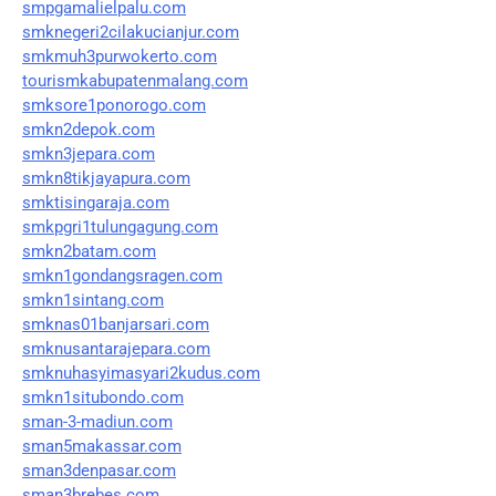
smpgamalielpalu.com
smknegeri2cilakucianjur.com
smkmuh3purwokerto.com
tourismkabupatenmalang.com
smksore1ponorogo.com
smkn2depok.com
smkn3jepara.com
smkn8tikjayapura.com
smktisingaraja.com
smkpgri1tulungagung.com
smkn2batam.com
smkn1gondangsragen.com
smkn1sintang.com
smknas01banjarsari.com
smknusantarajepara.com
smknuhasyimasyari2kudus.com
smkn1situbondo.com
sman-3-madiun.com
sman5makassar.com
sman3denpasar.com
sman3brebes.com