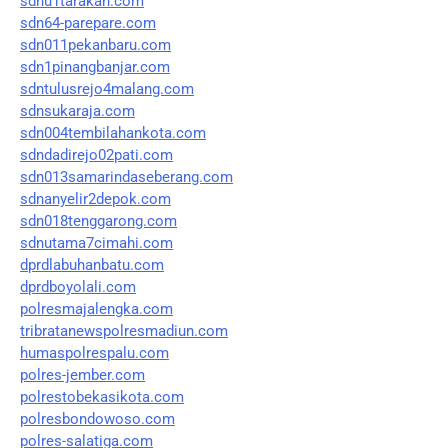
sdnu1tarakan.com
sdn64-parepare.com
sdn011pekanbaru.com
sdn1pinangbanjar.com
sdntulusrejo4malang.com
sdnsukaraja.com
sdn004tembilahankota.com
sdndadirejo02pati.com
sdn013samarindaseberang.com
sdnanyelir2depok.com
sdn018tenggarong.com
sdnutama7cimahi.com
dprdlabuhanbatu.com
dprdboyolali.com
polresmajalengka.com
tribratanewspolresmadiun.com
humaspolrespalu.com
polres-jember.com
polrestobekasikota.com
polresbondowoso.com
polres-salatiga.com