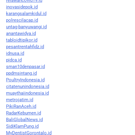
relawancovid19.id
inovasidepok.id
karangsalamkidul.id
polrescilacap.id
untag-banyuwangi.id
anantawidya.id
tabloidtipikor.id
pesantrentahfidz.id
idnusa.id
pidca.id
sman10denpasar.id
ppdmsintang.id
PoultryIndonesia.id
citatenunindonesia.id
muaythaiindonesia.id
metrojatim.id
PikiRanAceh.id
RadarKebumen.id
BaliGlobalNews.id
SidiKlamPung.id
MyDentistGorontalo.id