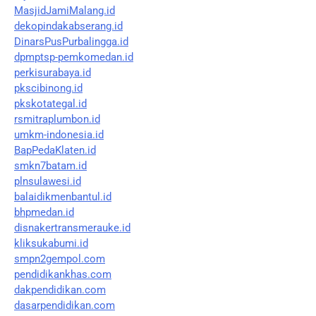
MasjidJamiMalang.id
dekopindakabserang.id
DinarsPusPurbalingga.id
dpmptsp-pemkomedan.id
perkisurabaya.id
pkscibinong.id
pkskotategal.id
rsmitraplumbon.id
umkm-indonesia.id
BapPedaKlaten.id
smkn7batam.id
plnsulawesi.id
balaidikmenbantul.id
bhpmedan.id
disnakertransmerauke.id
kliksukabumi.id
smpn2gempol.com
pendidikankhas.com
dakpendidikan.com
dasarpendidikan.com