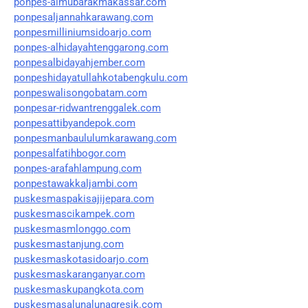
ponpes-almubarakmakassar.com
ponpesaljannahkarawang.com
ponpesmilliniumsidoarjo.com
ponpes-alhidayahtenggarong.com
ponpesalbidayahjember.com
ponpeshidayatullahkotabengkulu.com
ponpeswalisongobatam.com
ponpesar-ridwantrenggalek.com
ponpesattibyandepok.com
ponpesmanbaululumkarawang.com
ponpesalfatihbogor.com
ponpes-arafahlampung.com
ponpestawakkaljambi.com
puskesmaspakisajijepara.com
puskesmascikampek.com
puskesmasmlonggo.com
puskesmastanjung.com
puskesmaskotasidoarjo.com
puskesmaskaranganyar.com
puskesmaskupangkota.com
puskesmasalunalunagresik.com