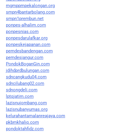
mgmppmpekalongan.org
smpn4bantarbolang.com
smpn1prembun.net
ponpes-alhalim.com
ponpesnias.com
ponpesdarulafkar.org
ponpeskejapanan.com
pemdesbandengan.com
pemdesjangur.com
PondokBoganGin.com
jdihdprdbulungan.com
sdncangkudu04.com
sdncilubang02.com
sdnongdeli.com
lptqjatim.com
lazisnujombang.com
lazisnubanyumas.org
kelurahantamalanreajaya.com
pkbmkhaliq.com
pondoktahfidz.com