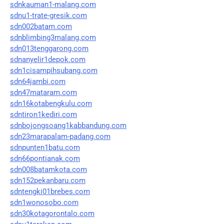
sdnkauman1-malang.com
sdnu1-trate-gresik.com
sdn002batam.com
sdnblimbing3malang.com
sdn013tenggarong.com
sdnanyelir1depok.com
sdn1cisampihsubang.com
sdn64jambi.com
sdn47mataram.com
sdn16kotabengkulu.com
sdntiron1kediri.com
sdnbojongsoang1kabbandung.com
sdn23marapalam-padang.com
sdnpunten1batu.com
sdn66pontianak.com
sdn008batamkota.com
sdn152pekanbaru.com
sdntengki01brebes.com
sdn1wonosobo.com
sdn30kotagorontalo.com