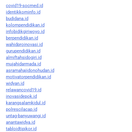
covid19-socmed.id
identikkominfo.id
budidana.id
kolompendidikan.id
infobidikgiriwoyo.id
berpendidikan.id
wahidproinovasi.id
gurupendidikan.id
almiftahsidogiri.id
mujahidarmada.id
asramahajidonohudan.id
motivatorpendidikan.id
widyan.id
relawancovid19.id
inovasidepok.id
karangsalamkidul.id
polrescilacap.id
untag-banyuwangi.id
anantawidya.id
tabloidtipikor.id