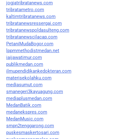
jogjatribratanews.com
tribratametro.com
kaltimtribratanews.com
tribratanewsressergai.com
tribratanewspoldasulteng.com
tribratanewscilacap.com
PetaniMudaBogor.com
lppmmethodistmedan.net
iaijawatimur.com
publikmedan.com
ilmupendidikankedokteran.com
materisekolahku.com
mediasumut.com
smanegeri3kayuagung.com
mediaplusmedan.com
MedanBatik.com
medanekspres.com
MedanMusic.com
smpn2tenggarong.com
puskesmaskertosari.com