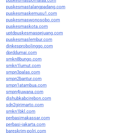
puskesmaspomalaa.com
puskesmastalangpadang.com
puskesmaskemusu1.com
puskesmaswonosobo.com
puskesmaskota.com
uptdpuskesmaspejuang.com
puskesmaslembur.com
dinkesprobolinggo.com
dprddumai.com
smkn8bungo.com
smkn1lumut.com
smpn3palas.com
smpn2bantur.com
smpn1atambua.com
smpn4juwana.com
dishubkabcirebon.com
sdn2girimarto.com
smkn1bkl.com
perbasimakassar.com
perbasi-jakarta.com
bareskrim-polri.com