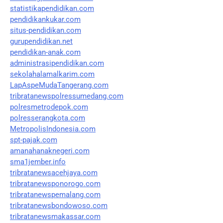
statistikapendidikan.com
pendidikankukar.com
situs-pendidikan.com
gurupendidikan.net
pendidikan-anak.com
administrasipendidikan.com
sekolahalamalkarim.com
LapAspeMudaTangerang.com
tribratanewspolressumedang.com
polresmetrodepok.com
polresserangkota.com
MetropolisIndonesia.com
spt-pajak.com
amanahanaknegeri.com
sma1jember.info
tribratanewsacehjaya.com
tribratanewsponorogo.com
tribratanewspemalang.com
tribratanewsbondowoso.com
tribratanewsmakassar.com