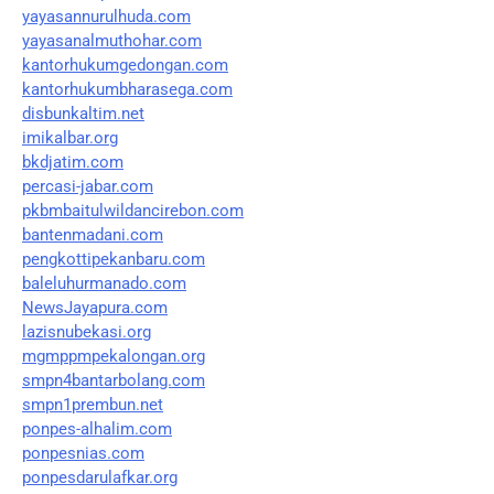
yayasannurulhuda.com
yayasanalmuthohar.com
kantorhukumgedongan.com
kantorhukumbharasega.com
disbunkaltim.net
imikalbar.org
bkdjatim.com
percasi-jabar.com
pkbmbaitulwildancirebon.com
bantenmadani.com
pengkottipekanbaru.com
baleluhurmanado.com
NewsJayapura.com
lazisnubekasi.org
mgmppmpekalongan.org
smpn4bantarbolang.com
smpn1prembun.net
ponpes-alhalim.com
ponpesnias.com
ponpesdarulafkar.org