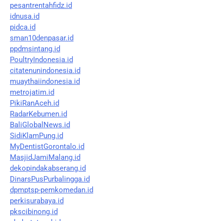
pesantrentahfidz.id
idnusa.id
pidca.id
sman10denpasar.id
ppdmsintang.id
PoultryIndonesia.id
citatenunindonesia.id
muaythaiindonesia.id
metrojatim.id
PikiRanAceh.id
RadarKebumen.id
BaliGlobalNews.id
SidiKlamPung.id
MyDentistGorontalo.id
MasjidJamiMalang.id
dekopindakabserang.id
DinarsPusPurbalingga.id
dpmptsp-pemkomedan.id
perkisurabaya.id
pkscibinong.id