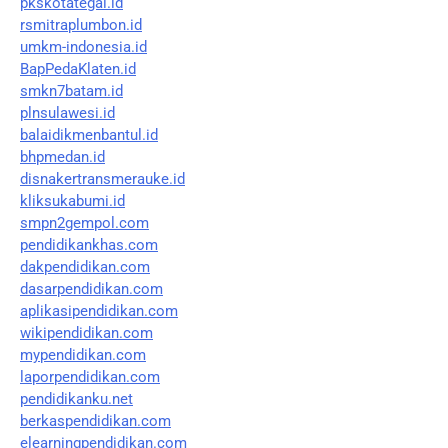
pkskotategal.id
rsmitraplumbon.id
umkm-indonesia.id
BapPedaKlaten.id
smkn7batam.id
plnsulawesi.id
balaidikmenbantul.id
bhpmedan.id
disnakertransmerauke.id
kliksukabumi.id
smpn2gempol.com
pendidikankhas.com
dakpendidikan.com
dasarpendidikan.com
aplikasipendidikan.com
wikipendidikan.com
mypendidikan.com
laporpendidikan.com
pendidikanku.net
berkaspendidikan.com
elearningpendidikan.com