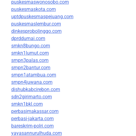
puskesmaswonosobo.com
puskesmaskota.com
uptdpuskesmaspejuang.com
puskesmaslembur.com
dinkesprobolinggo.com
dprddumai.com
smkn8bungo.com
smkn1lumut.com
smpn3palas.com
smpn2bantur.com
smpn1atambua.com
smpn4juwana.com
dishubkabcirebon.com
sdn2girimarto.com
smkn1bkl.com
perbasimakassar.com
perbasi-jakarta.com
bareskrim-polri.com
yayasannurulhuda.com