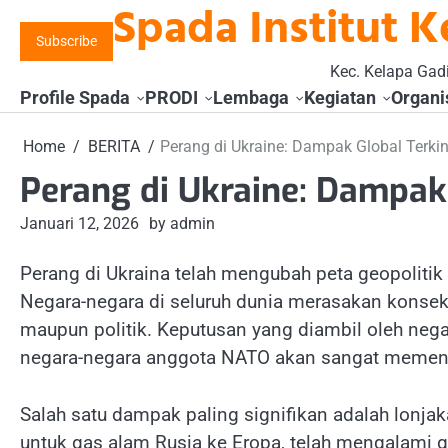
Spada Institut K
Skip
to
Subscribe
content
Kec. Kelapa Gadi
Profile Spada
PRODI
Lembaga
Kegiatan
Organi
Home
BERITA
Perang di Ukraine: Dampak Global Terkin
Perang di Ukraine: Dampak 
Januari 12, 2026
by admin
Perang di Ukraina telah mengubah peta geopolitik
Negara-negara di seluruh dunia merasakan konsekue
maupun politik. Keputusan yang diambil oleh negar
negara-negara anggota NATO akan sangat memeng
Salah satu dampak paling signifikan adalah lonjak
untuk gas alam Rusia ke Eropa, telah mengalami