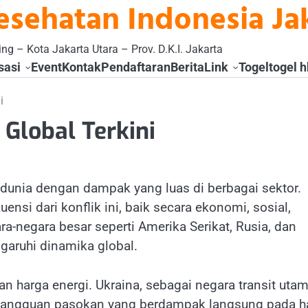
esehatan Indonesia Ja
ng – Kota Jakarta Utara – Prov. D.K.I. Jakarta
sasi
Event
Kontak
Pendaftaran
Berita
Link
Togel
togel h
i
Global Terkini
 dunia dengan dampak yang luas di berbagai sektor.
nsi dari konflik ini, baik secara ekonomi, sosial,
a-negara besar seperti Amerika Serikat, Rusia, dan
aruhi dinamika global.
an harga energi. Ukraina, sebagai negara transit uta
 gangguan pasokan yang berdampak langsung pada h