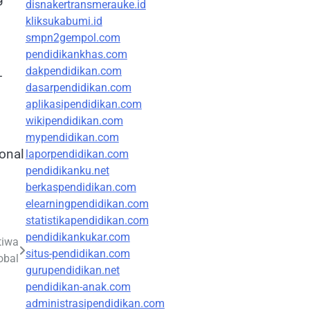
disnakertransmerauke.id
kliksukabumi.id
smpn2gempol.com
pendidikankhas.com
dakpendidikan.com
-
dasarpendidikan.com
aplikasipendidikan.com
wikipendidikan.com
mypendidikan.com
onal
laporpendidikan.com
pendidikanku.net
berkaspendidikan.com
elearningpendidikan.com
statistikapendidikan.com
pendidikankukar.com
tiwa
situs-pendidikan.com
obal
gurupendidikan.net
pendidikan-anak.com
administrasipendidikan.com