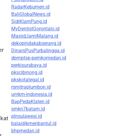
RadarKebumen.id
BaliGlobalNews.id
SidiKlamPung.id
MyDentistGorontalo.id
MasjidJamiMalang.id
dekopindakabserang.id
er
DinarsPusPurbalingga.id
dpmptsp-pemkomedan.id
perkisurabaya.id
pkscibinong.id
pkskotategal.id
rsmitraplumbon.id
umkm-indonesia.id
BapPedaKlaten.id
smkn7batam.id
plnsulawesi.id
akat
balaidikmenbantul.id
bhpmedan.id
g