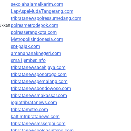
sekolahalamalkarim.com
LapAspeMudaTangerang.com
tribratanewspolressumedang.com
polresmetrodepok.com
jukkan
polresserangkota.com
MetropolisIndonesia.com
spt-pajak.com
amanahanaknegeri.com
sma1jember.info
tribratanewsacehjaya.com
tribratanewsponorogo.com
tribratanewspemalang.com
tribratanewsbondowoso.com
tribratanewsmakassar.com
jogjatribratanews.com
tribratametro.com
kaltimtribratanews.com
tribratanewsressergai.com
tribratanewspoldasulteng.com