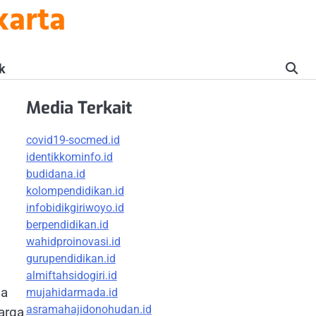
karta
k
Media Terkait
covid19-socmed.id
identikkominfo.id
budidana.id
kolompendidikan.id
infobidikgiriwoyo.id
berpendidikan.id
wahidproinovasi.id
gurupendidikan.id
almiftahsidogiri.id
ma
mujahidarmada.id
asramahajidonohudan.id
arga