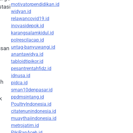
motivatorpendidikan.id
stasi
widyan.id
relawancovid19.id
inovasidepok.id
karangsalamkidul.id
polrescilacap.id
untag-banyuwangi.id
asan
anantawidya.id
tabloidtipikor.id
pesantrentahfidz.id
idnusa.id
ah
pidca.id
sman10denpasar.id
ppdmsintang.id
k
PoultryIndonesia.id
citatenunindonesia.id
muaythaiindonesia.id
metrojatim.id
PikiRanAceh.id