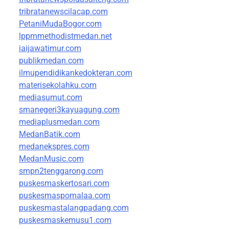
tribratanewscilacap.com
PetaniMudaBogor.com
lppmmethodistmedan.net
iaijawatimur.com
publikmedan.com
ilmupendidikankedokteran.com
materisekolahku.com
mediasumut.com
smanegeri3kayuagung.com
mediaplusmedan.com
MedanBatik.com
medanekspres.com
MedanMusic.com
smpn2tenggarong.com
puskesmaskertosari.com
puskesmaspomalaa.com
puskesmastalangpadang.com
puskesmaskemusu1.com