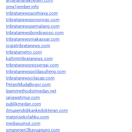
amanahanaknegeri.com
sma1jember.info
tribratanewsacehjaya.com
tribratanewsponorogo.com
tribratanewspemalang.com
tribratanewsbondowoso.com
tribratanewsmakassar.com
jogjatribratanews.com
tribratametro.com
kaltimtribratanews.com
tribratanewsressergai.com
tribratanewspoldasulteng.com
tribratanewscilacap.com
PetaniMudaBogor.com
lppmmethodistmedan.net
iaijawatimur.com
publikmedan.com
ilmupendidikankedokteran.com
materisekolahku.com
mediasumut.com
smanegeri3kayuagung.com