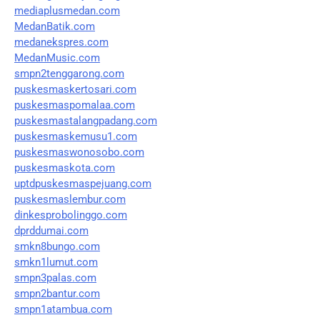
mediaplusmedan.com
MedanBatik.com
medanekspres.com
MedanMusic.com
smpn2tenggarong.com
puskesmaskertosari.com
puskesmaspomalaa.com
puskesmastalangpadang.com
puskesmaskemusu1.com
puskesmaswonosobo.com
puskesmaskota.com
uptdpuskesmaspejuang.com
puskesmaslembur.com
dinkesprobolinggo.com
dprddumai.com
smkn8bungo.com
smkn1lumut.com
smpn3palas.com
smpn2bantur.com
smpn1atambua.com