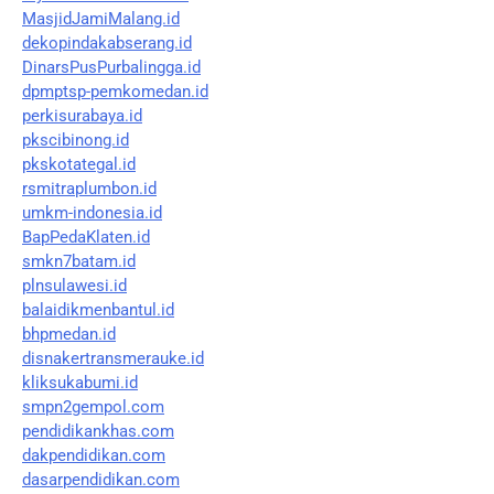
MasjidJamiMalang.id
dekopindakabserang.id
DinarsPusPurbalingga.id
dpmptsp-pemkomedan.id
perkisurabaya.id
pkscibinong.id
pkskotategal.id
rsmitraplumbon.id
umkm-indonesia.id
BapPedaKlaten.id
smkn7batam.id
plnsulawesi.id
balaidikmenbantul.id
bhpmedan.id
disnakertransmerauke.id
kliksukabumi.id
smpn2gempol.com
pendidikankhas.com
dakpendidikan.com
dasarpendidikan.com