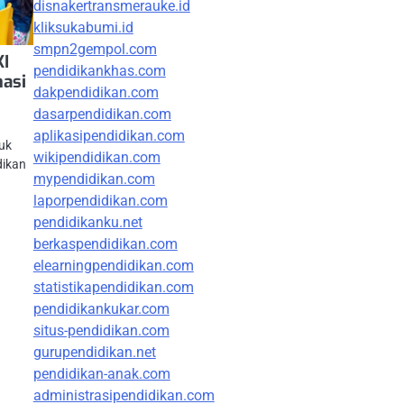
disnakertransmerauke.id
kliksukabumi.id
smpn2gempol.com
KI
pendidikankhas.com
masi
dakpendidikan.com
dasarpendidikan.com
aplikasipendidikan.com
tuk
wikipendidikan.com
dikan
mypendidikan.com
laporpendidikan.com
pendidikanku.net
berkaspendidikan.com
elearningpendidikan.com
statistikapendidikan.com
pendidikankukar.com
situs-pendidikan.com
gurupendidikan.net
pendidikan-anak.com
administrasipendidikan.com