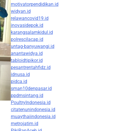
motivatorpendidikan.id
widyan.id
relawancovid19.id
inovasidepok.id
karangsalamkidul.id
polrescilacap.id
untag-banyuwangi.id
anantawidya.id
tabloidtipikor.id
pesantrentahfidz.id
idnusa.id
pidca.id
sman10denpasar.id
ppdmsintang.id
PoultryIndonesia.id
citatenunindonesia.id
muaythaiindonesia.id
metrojatim.id
PikiRanAceh.id