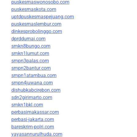
puskesmaswonosobo.com
puskesmaskota.com
uptdpuskesmaspejuang.com
puskesmaslembur.com
dinkesprobolinggo.com
dprddumai.com
smkn8bungo.com
smkn1lumut.com
smpn3palas.com
smpn2bantur.com
smpn1atambua.com
smpn4juwana.com
dishubkabcirebon.com
sdn2girimarto.com
smkn1bkl.com
perbasimakassar.com
perbasi-jakarta.com
bareskrim-polri.com
yayasannurulhuda.com