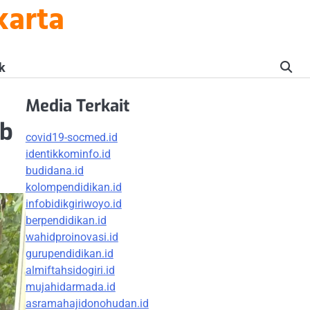
karta
k
Media Terkait
eb
covid19-socmed.id
identikkominfo.id
budidana.id
kolompendidikan.id
infobidikgiriwoyo.id
berpendidikan.id
wahidproinovasi.id
gurupendidikan.id
almiftahsidogiri.id
mujahidarmada.id
asramahajidonohudan.id