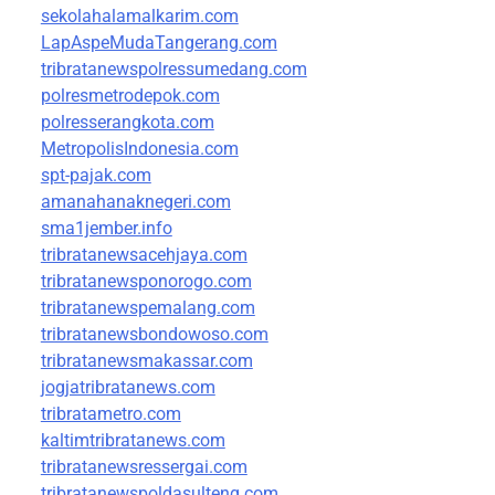
sekolahalamalkarim.com
LapAspeMudaTangerang.com
tribratanewspolressumedang.com
polresmetrodepok.com
polresserangkota.com
MetropolisIndonesia.com
spt-pajak.com
amanahanaknegeri.com
sma1jember.info
tribratanewsacehjaya.com
tribratanewsponorogo.com
tribratanewspemalang.com
tribratanewsbondowoso.com
tribratanewsmakassar.com
jogjatribratanews.com
tribratametro.com
kaltimtribratanews.com
tribratanewsressergai.com
tribratanewspoldasulteng.com