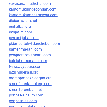
yayasanalmuthohar.com
kantorhukumgedongan.com
kantorhukumbharasega.com
disbunkaltim.net
imikalbar.org
bkdjatim.com
percasi-jabar.com
pkbmbaitulwildancirebon.com
bantenmadani.com
pengkottipekanbaru.com
baleluhurmanado.com
NewsJayapura.com
lazisnubekasi.org
mgmppmpekalongan.org
smpn4bantarbolang.com
smpn1prembun.net
ponpes-alhalim.com
ponpesnias.com
ponpesdarulafkar.org