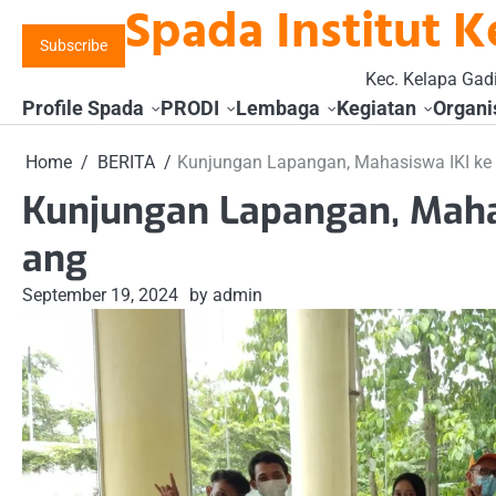
Spada Institut K
Skip
to
Subscribe
content
Kec. Kelapa Gadi
Profile Spada
PRODI
Lembaga
Kegiatan
Organi
Home
BERITA
Kunjungan Lapangan, Mahasiswa IKI ke
Kunjungan Lapangan, Maha
ang
September 19, 2024
by admin