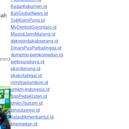
RadarKebumen.id
BaliGlobalNews.id
sah
SidiKlamPung.id
MyDentistGorontalo.id
MasjidJamiMalang.id
dekopindakabserang.id
DinarsPusPurbalingga.id
dpmptsp-pemkomedan.id
umni
perkisurabaya.id
pkscibinong.id
pkskotategal.id
rsmitraplumbon.id
umkm-indonesia.id
BapPedaKlaten.id
smkn7batam.id
plnsulawesi.id
balaidikmenbantul.id
bhpmedan.id