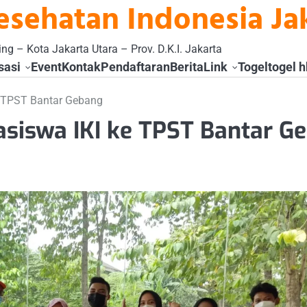
esehatan Indonesia Ja
ng – Kota Jakarta Utara – Prov. D.K.I. Jakarta
sasi
Event
Kontak
Pendaftaran
Berita
Link
Togel
togel h
 TPST Bantar Gebang
siswa IKI ke TPST Bantar G