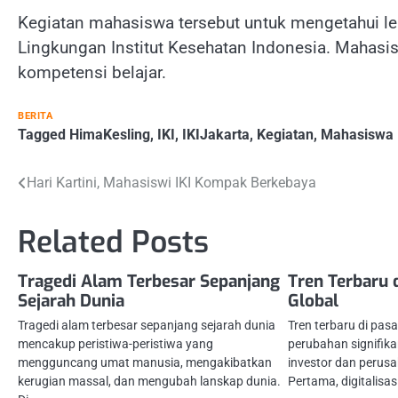
Kegiatan mahasiswa tersebut untuk mengetahui le
Lingkungan Institut Kesehatan Indonesia. Mahasis
kompetensi belajar.
BERITA
Tagged
HimaKesling
,
IKI
,
IKIJakarta
,
Kegiatan
,
Mahasiswa
Navigasi
Hari Kartini, Mahasiswi IKI Kompak Berkebaya
pos
Related Posts
Tragedi Alam Terbesar Sepanjang
Tren Terbaru 
Sejarah Dunia
Global
Tragedi alam terbesar sepanjang sejarah dunia
Tren terbaru di pa
mencakup peristiwa-peristiwa yang
perubahan signifik
mengguncang umat manusia, mengakibatkan
investor dan perusa
kerugian massal, dan mengubah lanskap dunia.
Pertama, digitalisas