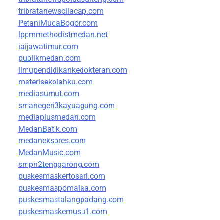
tribratanewscilacap.com
PetaniMudaBogor.com
lppmmethodistmedan.net
iaijawatimur.com
publikmedan.com
ilmupendidikankedokteran.com
materisekolahku.com
mediasumut.com
smanegeri3kayuagung.com
mediaplusmedan.com
MedanBatik.com
medanekspres.com
MedanMusic.com
smpn2tenggarong.com
puskesmaskertosari.com
puskesmaspomalaa.com
puskesmastalangpadang.com
puskesmaskemusu1.com