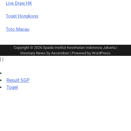
Live Draw HK
Togel Hongkong
Toto Macau
Copyright © 2026
Spada Institut Kesehatan Indonesia Jakarta
|
Visionary News by
Ascendoor
| Powered by
WordPress
.
|
|
Result SGP
Togel