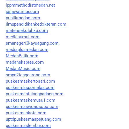
lppmmethodistmedan.net
iaijawatimur.com
publikmedan.com
ilmupendidikankedokteran.com
materisekolahku.com
mediasumut.com
smanegeri3kayuagung.com
mediaplusmedan.com
MedanBatik.com
medanekspres.com
MedanMusic.com
smpn2tenggarong.com
puskesmaskertosari.com
puskesmaspomalaa.com
puskesmastalangpadang.com
puskesmaskemusu1.com
puskesmaswonosobo.com
puskesmaskota.com
uptdpuskesmaspejuang.com
puskesmaslembur.com