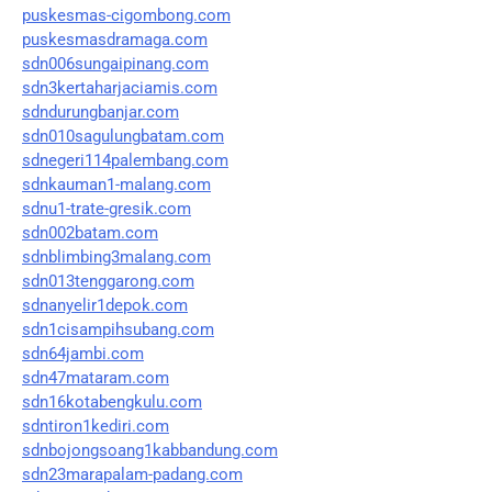
puskesmas-cigombong.com
puskesmasdramaga.com
sdn006sungaipinang.com
sdn3kertaharjaciamis.com
sdndurungbanjar.com
sdn010sagulungbatam.com
sdnegeri114palembang.com
sdnkauman1-malang.com
sdnu1-trate-gresik.com
sdn002batam.com
sdnblimbing3malang.com
sdn013tenggarong.com
sdnanyelir1depok.com
sdn1cisampihsubang.com
sdn64jambi.com
sdn47mataram.com
sdn16kotabengkulu.com
sdntiron1kediri.com
sdnbojongsoang1kabbandung.com
sdn23marapalam-padang.com