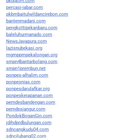
bkdjatim.com
percasi-jabar.com
pkbmbaitulwildancirebon.com
bantenmadani.com
pengkottipekanbaru.com
baleluhurmanado.com
NewsJayapura.com
lazisnubekasi.org
mgmppmpekalongan.org
smpn4bantarbolang.com
smpn1prembun.net
ponpes-alhalim.com
ponpesnias.com
ponpesdarulafkar.org
ponpeskejapanan.com
pemdesbandengan.com
pemdesjangur.com
PondokBoganGin.com
jdihdprdbulungan.com
sdncangkudu04.com
sdncilubang02.com