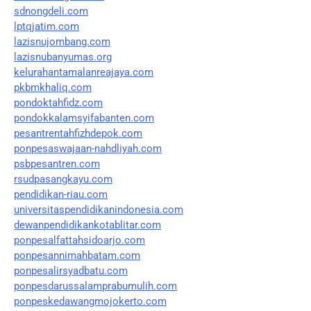
sdnongdeli.com
lptqjatim.com
lazisnujombang.com
lazisnubanyumas.org
kelurahantamalanreajaya.com
pkbmkhaliq.com
pondoktahfidz.com
pondokkalamsyifabanten.com
pesantrentahfizhdepok.com
ponpesaswajaan-nahdliyah.com
psbpesantren.com
rsudpasangkayu.com
pendidikan-riau.com
universitaspendidikanindonesia.com
dewanpendidikankotablitar.com
ponpesalfattahsidoarjo.com
ponpesannimahbatam.com
ponpesalirsyadbatu.com
ponpesdarussalamprabumulih.com
ponpeskedawangmojokerto.com