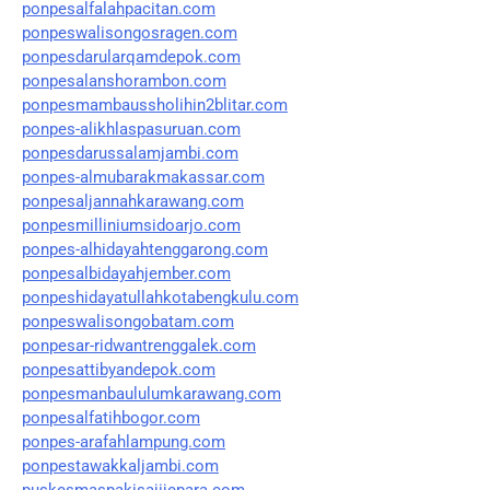
ponpesalfalahpacitan.com
ponpeswalisongosragen.com
ponpesdarularqamdepok.com
ponpesalanshorambon.com
ponpesmambaussholihin2blitar.com
ponpes-alikhlaspasuruan.com
ponpesdarussalamjambi.com
ponpes-almubarakmakassar.com
ponpesaljannahkarawang.com
ponpesmilliniumsidoarjo.com
ponpes-alhidayahtenggarong.com
ponpesalbidayahjember.com
ponpeshidayatullahkotabengkulu.com
ponpeswalisongobatam.com
ponpesar-ridwantrenggalek.com
ponpesattibyandepok.com
ponpesmanbaululumkarawang.com
ponpesalfatihbogor.com
ponpes-arafahlampung.com
ponpestawakkaljambi.com
puskesmaspakisajijepara.com