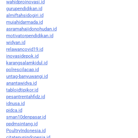
wahidproinovasi.id
gurupendidikan.id
almiftahsidogiri.id
mujahidarmada.id
asramahajidonohudan.id
motivatorpendidikan.id
widyan.id
relawancovid19.id
inovasidepok.id
karangsalamkidul.id
polrescilacap.id
untag-banyuwangi.id
anantawidya.id
tabloidtipikor.id
pesantrentahfidz.id
idnusa.id
pidca.id
sman10denpasar.id
ppdmsintang.id
PoultryIndonesia.id
citatenunindonesia.id