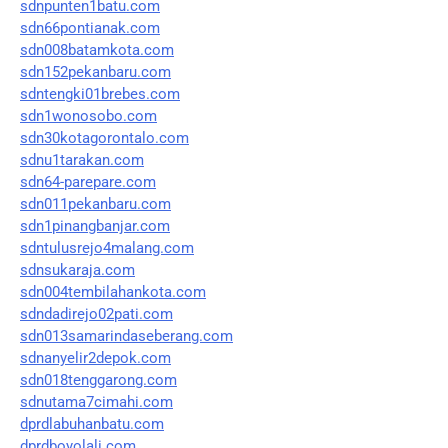
sdnpunten1batu.com
sdn66pontianak.com
sdn008batamkota.com
sdn152pekanbaru.com
sdntengki01brebes.com
sdn1wonosobo.com
sdn30kotagorontalo.com
sdnu1tarakan.com
sdn64-parepare.com
sdn011pekanbaru.com
sdn1pinangbanjar.com
sdntulusrejo4malang.com
sdnsukaraja.com
sdn004tembilahankota.com
sdndadirejo02pati.com
sdn013samarindaseberang.com
sdnanyelir2depok.com
sdn018tenggarong.com
sdnutama7cimahi.com
dprdlabuhanbatu.com
dprdboyolali.com