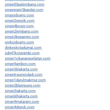
smpn03palembang.com
smpnegeri3bandar.com
smpsidoarjo.com
smpn2gresik.com
smpn4bogor.com
smpn2lembang.com
smpn3kepanjen.com
smksidoarjo.com
dinkeskotadumai.com
sdn47kotajambi.com
smpn1cikarangselatan.com
smpn9ambon.com
smpn36jakarta.com
smpn6-purwodadi.com
smpn1darulmakmur.com
smpn2blampung.com
sman3jakarta.com
sman60jakarta.com
sman9mataram.com
sman4depok.com