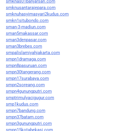
smknas01banjarsari.com
smknusantarajepara.com
smknuhasyimasyari2kudus.com
smkn1situbondo.com
sman-3-madiun.com
sman5makassar.com
sman3denpasar.com
sman3brebes.com
smpalislamiyahjakarta.com
smpn1dramaga.com
smpn8pasuruan.com
smpn30tangerang.com
smpn17surabaya.com
smpn2soreang.com
smpn4gunungputri.com
smptrimulyacigugur.com
smp1kudus.com
smpn7bandung.com
smpn37batam.com
smpn3gunungputri.com
smpn15kotabekasi.com