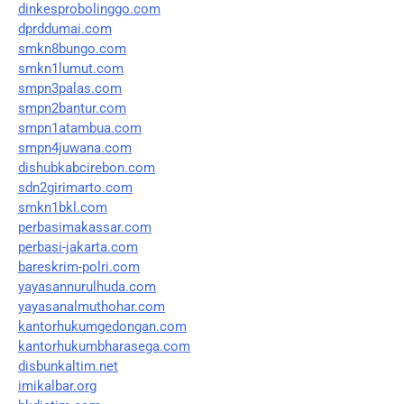
dinkesprobolinggo.com
dprddumai.com
smkn8bungo.com
smkn1lumut.com
smpn3palas.com
smpn2bantur.com
smpn1atambua.com
smpn4juwana.com
dishubkabcirebon.com
sdn2girimarto.com
smkn1bkl.com
perbasimakassar.com
perbasi-jakarta.com
bareskrim-polri.com
yayasannurulhuda.com
yayasanalmuthohar.com
kantorhukumgedongan.com
kantorhukumbharasega.com
disbunkaltim.net
imikalbar.org