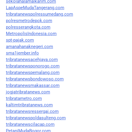
sekolahalamalkarim.com
LapAspeMudaTangerang.com
tribratanewspolressumedang.com
polresmetrodepok.com
polresserangkota.com
MetropolisIndonesia.com
spt-pajak.com
amanahanaknegeri.com
sma1jember.info
tribratanewsacehjaya.com
tribratanewsponorogo.com
tribratanewspemalang.com
tribratanewsbondowoso.com
tribratanewsmakassar.com
jogjatribratanews.com
tribratametro.com
kaltimtribratanews.com
tribratanewsressergai.com
tribratanewspoldasulteng.com
tribratanewscilacap.com
PetaniMudaBogor.com