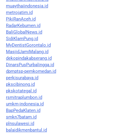
muaythaiindonesia.id
metrojatim.id
PikiRanAceh.id
RadarKebumen.id
BaliGlobalNews.id
SidiKlamPung.id
MyDentistGorontalo.id
MasjidJamiMalang.id
dekopindakabserang.id
DinarsPusPurbalingga.id
dpmptsp-pemkomedan.id
perkisurabaya.id
pkscibinong.id
pkskotategal.id
rsmitraplumbon.id
umkm-indonesia.id
BapPedaKlaten.id
smkn7batam.id
plnsulawesi.id
balaidikmenbantul.id