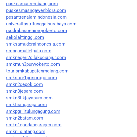
puskesmasrembang.com
puskesmasngawenblora.com
pesantrenalamindonesia.com
universitastritunggalsurabaya.com
rsudrabasoenimojokerto.com
sekolahtinggi.com
smksamuderaindonesia.com
smpgamalielpalu.com
smknegeri2cilakucianjur.com
smkmuh3purwokerto.com
tourismkabupatenmalang.com
smksore1ponorogo.com
smkn2depok.com
smkn3jepara.com
smkn8tikjayapura.com
smktisingaraja.com
smkpgri1tulungagung.com
smkn2batam.com
smkn1gondangsragen.com
smkn1sintang.com