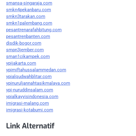
smansa-singaraja.com
smkn4pekanbaru.com
smkn3tarakan.com
smkn1palembang.com
pesantrenarafahbitung.com
pesantrenbanten.com
disdik-bogor.com
smpn3jember.com
sman1cikampek.com
ypijakarta.com
ypimiftahussalammedan.com
ypialqudwahblitar.com
ypinuruljannahtasikmalaya.com
ypi-nuruddinsalam.com
ypialkayyisindonesia.com
imigrasi-malang.com
imigrasi-kotabumi.com
Link Alternatif